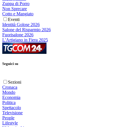
Zuppa di Porro
Non Sprecare
Cotto e Mangiato
Eventi
Identità Golose 2026
Salone del Risparmio 2026
Fuorisalone 2026
L'Artigiano in Fiera 2025
Seguici su
Sezioni
Cronaca
Mondo
Economia
Politica
Spettacolo
Televisione
People
Lifestyle