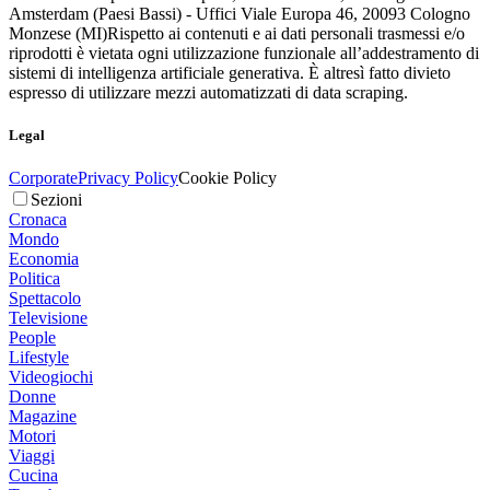
Amsterdam (Paesi Bassi) - Uffici Viale Europa 46, 20093 Cologno
Monzese (MI)
Rispetto ai contenuti e ai dati personali trasmessi e/o
riprodotti è vietata ogni utilizzazione funzionale all’addestramento di
sistemi di intelligenza artificiale generativa. È altresì fatto divieto
espresso di utilizzare mezzi automatizzati di data scraping.
Legal
Corporate
Privacy Policy
Cookie Policy
Sezioni
Cronaca
Mondo
Economia
Politica
Spettacolo
Televisione
People
Lifestyle
Videogiochi
Donne
Magazine
Motori
Viaggi
Cucina