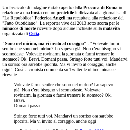
Un fascicolo di indagine è stato aperto dalla
Procura di Roma
in
relazione a una
busta
con un
proiettile
indirizzata alla giornalista di
"La Repubblica"
Federica Angeli
ma recapitata alla redazione del
"Fatto Quotidiano". La reporter vive dal 2013 sotto scorta per le
minacce di morte
ricevute dopo alcune inchieste sulla
malavita
organizzata di
Ostia
.
"Sono nel mirino, ma vi invito al coraggio" -
"Volevate farmi
sentire che sono nel mirino? Lo sapevo già. Non c'era bisogno vi
scomodaste. Volevate rovinarmi la giornata e farmi tremare lo
stomaco? Ok. Bravi. Domani passa. Stringo forte tutti voi. Mandarvi
un sorriso ora sarebbe ipocrita. Ma vi invito al coraggio, anche
oggi". Così la cronista commenta su Twitter le ultime minacce
ricevute.
Volevate farmi sentire che sono nel mirino? Lo sapevo
già. Non c'era bisogno vi scomodaste. Volevate
rovinarmi la giornata e farmi tremare lo stomaco? Ok.
Bravi.
Domani passa
Stringo forte tutti voi. Mandarvi un sorriso ora sarebbe
ipocrita. Ma vi invito al coraggio, anche oggi