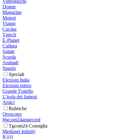
Videogiochi
Donne
Magazine
Motori
Viaggi
Cucina
Tgtech
E-Planet
Cultura
Salute
Scuola
Animali
Spazio
Speciali
Elezioni Italia
Elezioni estero
Grande Fratello
L'isola dei famosi
Amici
Rubriche
Oroscopo
#tgcom24amarcord
Tgcom24 Consiglia
Mediaset Infinity
R101