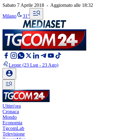
Sabato 7 Aprile 2018
-
Aggiornato alle
18:32
Milano
31°
Leone
(23 Lug - 23 Ago)
Ultim'ora
Cronaca
Mondo
Economia
TgcomLab
Televisione