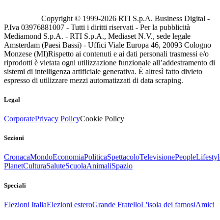
Copyright © 1999-
2026
RTI S.p.A. Business Digital -
P.Iva 03976881007 - Tutti i diritti riservati - Per la pubblicità
Mediamond S.p.A. - RTI S.p.A., Mediaset N.V., sede legale
Amsterdam (Paesi Bassi) - Uffici Viale Europa 46, 20093 Cologno
Monzese (MI)
Rispetto ai contenuti e ai dati personali trasmessi e/o
riprodotti è vietata ogni utilizzazione funzionale all’addestramento di
sistemi di intelligenza artificiale generativa. È altresì fatto divieto
espresso di utilizzare mezzi automatizzati di data scraping.
Legal
Corporate
Privacy Policy
Cookie Policy
Sezioni
Cronaca
Mondo
Economia
Politica
Spettacolo
Televisione
People
Lifestyl
Planet
Cultura
Salute
Scuola
Animali
Spazio
Speciali
Elezioni Italia
Elezioni estero
Grande Fratello
L'isola dei famosi
Amici