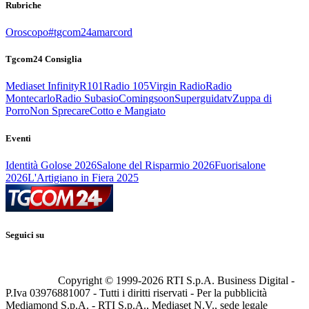
Rubriche
Oroscopo
#tgcom24amarcord
Tgcom24 Consiglia
Mediaset Infinity
R101
Radio 105
Virgin Radio
Radio
Montecarlo
Radio Subasio
Comingsoon
Superguidatv
Zuppa di
Porro
Non Sprecare
Cotto e Mangiato
Eventi
Identità Golose 2026
Salone del Risparmio 2026
Fuorisalone
2026
L'Artigiano in Fiera 2025
Seguici su
Copyright © 1999-
2026
RTI S.p.A. Business Digital -
P.Iva 03976881007 - Tutti i diritti riservati - Per la pubblicità
Mediamond S.p.A. - RTI S.p.A., Mediaset N.V., sede legale