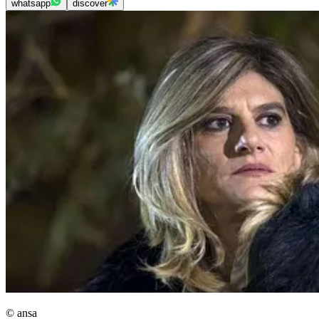
whatsapp
discover
© ansa