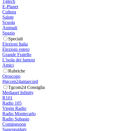
Tgtech
E-Planet
Cultura
Salute
Scuola
Animali
Spazio
Speciali
Elezioni Italia
Elezioni estero
Grande Fratello
L'isola dei famosi
Amici
Rubriche
Oroscopo
#tgcom24amarcord
Tgcom24 Consiglia
Mediaset Infinity
R101
Radio 105
Virgin Radio
Radio Montecarlo
Radio Subasio
Comingsoon
Superguidatv