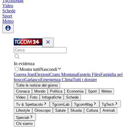
TgcomMag
Video
Schede
Sport
Meteo
In evidenza
Mostra tutti
Nascondi
Guerra Iran
Elezioni
Crans Montana
Epstein Files
Famiglia nel
bosco
Garlasco
Emergenza Clima
Tutti i dossier
Tutte le notizie del giorno
Cronaca
Mondo
Politica
Economia
Sport
Meteo
Video
Foto
Infografiche
Schede
Tv & Spettacolo
TgcomLab
TgcomMag
TgTech
Lifestyle
Oroscopo
Salute
Skuola
Cultura
Animali
Speciali
Chi siamo