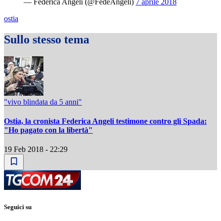
— Federica Angeli (@FedeAngeli)
7 aprile 2018
ostia
Sullo stesso tema
"vivo blindata da 5 anni"
Ostia, la cronista Federica Angeli testimone contro gli Spada:
"Ho pagato con la libertà"
19 Feb 2018 - 22:29
Seguici su