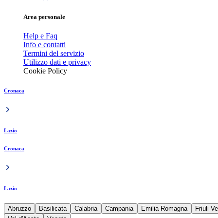
Area personale
Help e Faq
Info e contatti
Termini del servizio
Utilizzo dati e privacy
Cookie Policy
Cronaca
Lazio
Cronaca
Lazio
Abruzzo
Basilicata
Calabria
Campania
Emilia Romagna
Friuli V