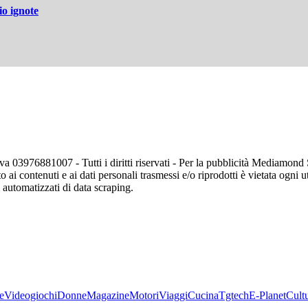
io ignote
va 03976881007 - Tutti i diritti riservati - Per la pubblicità Mediamon
o ai contenuti e ai dati personali trasmessi e/o riprodotti è vietata ogni 
zi automatizzati di data scraping.
e
Videogiochi
Donne
Magazine
Motori
Viaggi
Cucina
Tgtech
E-Planet
Cult