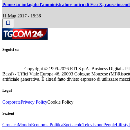
Pomezia: indagato l'amministratore unico di Eco X, cause incend
11 Mag 2017 - 15:36
Seguici su
Copyright © 1999-
2026
RTI S.p.A. Business Digital - P.I
Bassi) - Uffici Viale Europa 46, 20093 Cologno Monzese (MI)
Rispett
artificiale generativa. È altresì fatto divieto espresso di utilizzare mez
Legal
Corporate
Privacy Policy
Cookie Policy
Sezioni
Cronaca
Mondo
Economia
Politica
Spettacolo
Televisione
People
Lifestyl