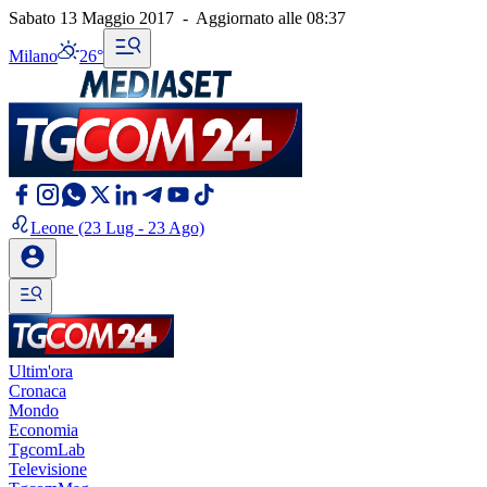
Sabato 13 Maggio 2017
-
Aggiornato alle
08:37
Milano
26°
Leone
(23 Lug - 23 Ago)
Ultim'ora
Cronaca
Mondo
Economia
TgcomLab
Televisione