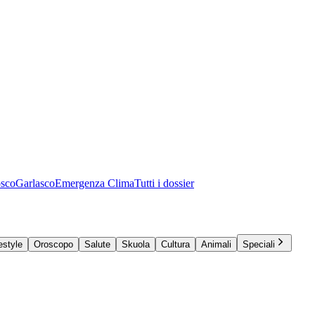
osco
Garlasco
Emergenza Clima
Tutti i dossier
estyle
Oroscopo
Salute
Skuola
Cultura
Animali
Speciali