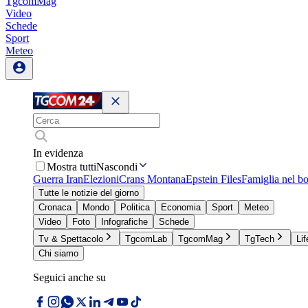
TgcomMag
Video
Schede
Sport
Meteo
In evidenza
Mostra tutti
Nascondi
Guerra Iran
Elezioni
Crans Montana
Epstein Files
Famiglia nel b
Tutte le notizie del giorno
Cronaca
Mondo
Politica
Economia
Sport
Meteo
Video
Foto
Infografiche
Schede
Tv & Spettacolo
TgcomLab
TgcomMag
TgTech
Lif
Chi siamo
Seguici anche su