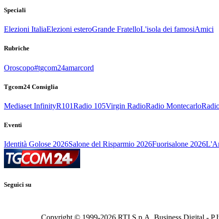
Speciali
Elezioni Italia
Elezioni estero
Grande Fratello
L'isola dei famosi
Amici
Rubriche
Oroscopo
#tgcom24amarcord
Tgcom24 Consiglia
Mediaset Infinity
R101
Radio 105
Virgin Radio
Radio Montecarlo
Radio
Eventi
Identità Golose 2026
Salone del Risparmio 2026
Fuorisalone 2026
L'Ar
Seguici su
Copyright © 1999-
2026
RTI S.p.A. Business Digital - P.I