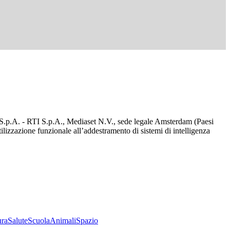
d S.p.A. - RTI S.p.A., Mediaset N.V., sede legale Amsterdam (Paesi
utilizzazione funzionale all’addestramento di sistemi di intelligenza
ura
Salute
Scuola
Animali
Spazio