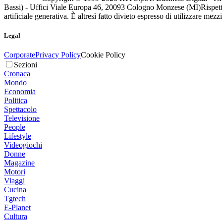
Bassi) - Uffici Viale Europa 46, 20093 Cologno Monzese (MI)
Rispett
artificiale generativa. È altresì fatto divieto espresso di utilizzare mez
Legal
Corporate
Privacy Policy
Cookie Policy
Sezioni
Cronaca
Mondo
Economia
Politica
Spettacolo
Televisione
People
Lifestyle
Videogiochi
Donne
Magazine
Motori
Viaggi
Cucina
Tgtech
E-Planet
Cultura