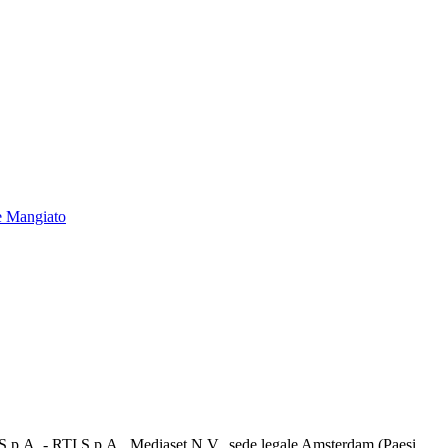
e Mangiato
d S.p.A. - RTI S.p.A., Mediaset N.V., sede legale Amsterdam (Paesi