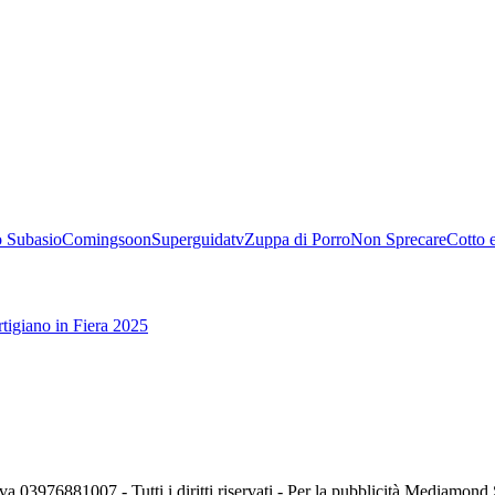
 Subasio
Comingsoon
Superguidatv
Zuppa di Porro
Non Sprecare
Cotto 
tigiano in Fiera 2025
va 03976881007 - Tutti i diritti riservati - Per la pubblicità Mediamon