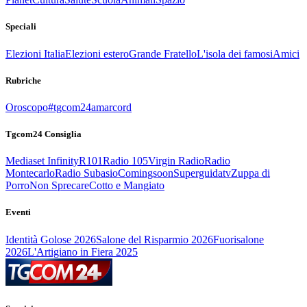
Speciali
Elezioni Italia
Elezioni estero
Grande Fratello
L'isola dei famosi
Amici
Rubriche
Oroscopo
#tgcom24amarcord
Tgcom24 Consiglia
Mediaset Infinity
R101
Radio 105
Virgin Radio
Radio
Montecarlo
Radio Subasio
Comingsoon
Superguidatv
Zuppa di
Porro
Non Sprecare
Cotto e Mangiato
Eventi
Identità Golose 2026
Salone del Risparmio 2026
Fuorisalone
2026
L'Artigiano in Fiera 2025