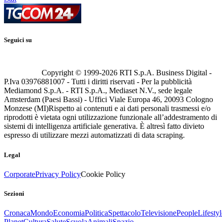
Seguici su
Copyright © 1999-
2026
RTI S.p.A. Business Digital -
P.Iva 03976881007 - Tutti i diritti riservati - Per la pubblicità
Mediamond S.p.A. - RTI S.p.A., Mediaset N.V., sede legale
Amsterdam (Paesi Bassi) - Uffici Viale Europa 46, 20093 Cologno
Monzese (MI)
Rispetto ai contenuti e ai dati personali trasmessi e/o
riprodotti è vietata ogni utilizzazione funzionale all’addestramento di
sistemi di intelligenza artificiale generativa. È altresì fatto divieto
espresso di utilizzare mezzi automatizzati di data scraping.
Legal
Corporate
Privacy Policy
Cookie Policy
Sezioni
Cronaca
Mondo
Economia
Politica
Spettacolo
Televisione
People
Lifestyl
Planet
Cultura
Salute
Scuola
Animali
Spazio