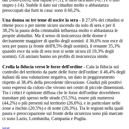
stupro (-14). Stabile il dato sui cittadini molto o abbastanza
preoccupati dai furti in casa: sono il 60,2%.
Una donna su tre teme di uscire la sera
- Il 27,6% dei cittadini si
ritiene poco o per niente sicuro uscendo da solo di sera e per il
38,2% la paura della criminalità influenza molto o abbastanza le
proprie abitudini. Ma il senso di insicurezza delle donne è
decisamente maggiore di quello degli uomini: il 36,6% non esce di
sera per paura (a fronte dell'8,5% degli uomini), il restante 35,3%
quando esce da sola di sera non si sente sicura (il 19,3% degli
uomini). Gli anziani hanno un profilo di insicurezza simile.
Crolla la fiducia verso le forze dell'ordine
- Cala la fiducia sul
controllo del territorio da parte delle forze dell'ordine: il 46,4% degli
italiani dà una valutazione negativa, un dato in peggioramento
rispetto al 38,4% della precedente rilevazione. Giudizi più positivi
sono espressi da coloro che vivono nei centri di piccole dimensioni.
Tra i critici è opinione diffusa che le forze dell'ordine dovrebbero
transitare più spesso nelle strade (55,5%), essere più numerosi
(44,2%) o più presenti sul territorio (26,6%), e in particolare nelle
zone a rischio (20,5%) e di notte (20,3%). Tra le regioni nella quali
paura e preoccupazione sul fronte della sicurezza sono più marcate
ci sono Lazio, Lombardia, Campania e Puglia.
istat