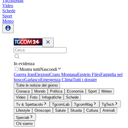
TgcomMag
Video
Schede
Sport
Meteo
In evidenza
Mostra tutti
Nascondi
Guerra Iran
Elezioni
Crans Montana
Epstein Files
Famiglia nel
bosco
Garlasco
Emergenza Clima
Tutti i dossier
Tutte le notizie del giorno
Cronaca
Mondo
Politica
Economia
Sport
Meteo
Video
Foto
Infografiche
Schede
Tv & Spettacolo
TgcomLab
TgcomMag
TgTech
Lifestyle
Oroscopo
Salute
Skuola
Cultura
Animali
Speciali
Chi siamo