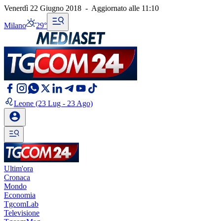
Venerdì 22 Giugno 2018
-
Aggiornato alle
11:10
Milano
29°
Leone
(23 Lug - 23 Ago)
Ultim'ora
Cronaca
Mondo
Economia
TgcomLab
Televisione