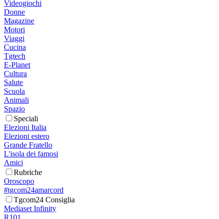
Videogiochi
Donne
Magazine
Motori
Viaggi
Cucina
Tgtech
E-Planet
Cultura
Salute
Scuola
Animali
Spazio
Speciali
Elezioni Italia
Elezioni estero
Grande Fratello
L'isola dei famosi
Amici
Rubriche
Oroscopo
#tgcom24amarcord
Tgcom24 Consiglia
Mediaset Infinity
R101