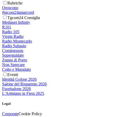
Rubriche
Oroscopo
#tgcom24amarcord
Tgcom24 Consiglia
Mediaset Infinity
R101
Radio 105
Virgin Radio
Radio Montecarlo
Radio Subasio
Comingsoon
Superguidatv
Zuppa di Porro
Non Sprecare
Cotto e Mangiato
Eventi
Identità Golose 2026
Salone del Risparmio 2026
Fuorisalone 2026
L'Artigiano in Fiera 2025
Legal
Corporate
Cookie Policy