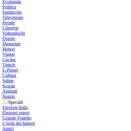
Economia
Politica
Spettacolo
Televisione
People
Lifestyle
Videogiochi
Donne
Magazine
Motori
Viaggi
Cucina
Tgtech
E-Planet
Cultura
Salute
Scuola
Animali
Spazio
Speciali
Elezioni Italia
Elezioni estero
Grande Fratello
L'isola dei famosi
Amici