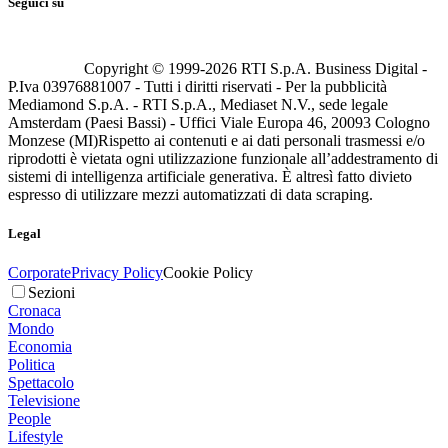
Seguici su
Copyright © 1999-
2026
RTI S.p.A. Business Digital -
P.Iva 03976881007 - Tutti i diritti riservati - Per la pubblicità
Mediamond S.p.A. - RTI S.p.A., Mediaset N.V., sede legale
Amsterdam (Paesi Bassi) - Uffici Viale Europa 46, 20093 Cologno
Monzese (MI)
Rispetto ai contenuti e ai dati personali trasmessi e/o
riprodotti è vietata ogni utilizzazione funzionale all’addestramento di
sistemi di intelligenza artificiale generativa. È altresì fatto divieto
espresso di utilizzare mezzi automatizzati di data scraping.
Legal
Corporate
Privacy Policy
Cookie Policy
Sezioni
Cronaca
Mondo
Economia
Politica
Spettacolo
Televisione
People
Lifestyle