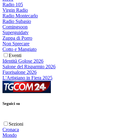
Radio 105
Virgin Radio
Radio Montecarlo
Radio Subasio
Comingsoon
Superguidatv
Zuppa di Porro
Non Sprecare
Cotto e Mangiato
Eventi
Identità Golose 2026
Salone del Risparmio 2026
Fuorisalone 2026
L'Artigiano in Fiera 2025
Seguici su
Sezioni
Cronaca
Mondo