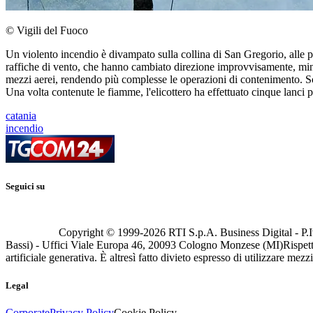
© Vigili del Fuoco
Un violento incendio è divampato sulla collina di San Gregorio, alle p
raffiche di vento, che hanno cambiato direzione improvvisamente, min
mezzi aerei, rendendo più complesse le operazioni di contenimento. Sono 
Una volta contenute le fiamme, l'elicottero ha effettuato cinque lanci p
catania
incendio
Seguici su
Copyright © 1999-
2026
RTI S.p.A. Business Digital - P.I
Bassi) - Uffici Viale Europa 46, 20093 Cologno Monzese (MI)
Rispett
artificiale generativa. È altresì fatto divieto espresso di utilizzare mez
Legal
Corporate
Privacy Policy
Cookie Policy