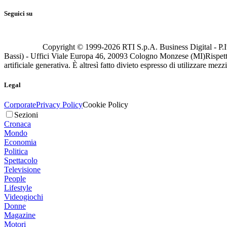
Seguici su
Copyright © 1999-
2026
RTI S.p.A. Business Digital - P.I
Bassi) - Uffici Viale Europa 46, 20093 Cologno Monzese (MI)
Rispett
artificiale generativa. È altresì fatto divieto espresso di utilizzare mez
Legal
Corporate
Privacy Policy
Cookie Policy
Sezioni
Cronaca
Mondo
Economia
Politica
Spettacolo
Televisione
People
Lifestyle
Videogiochi
Donne
Magazine
Motori