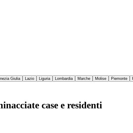
enezia Giulia
Lazio
Liguria
Lombardia
Marche
Molise
Piemonte
inacciate case e residenti