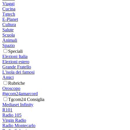
Viaggi
Cucina
Tgtech
E-Planet
Cultura
Salute
Scuola
Animali
Spazio
Speciali
Elezioni Italia
Elezioni estero
Grande Fratello
L'isola dei famosi
Amici
Rubriche
Oroscopo
#tgcom24amarcord
Tgcom24 Consiglia
Mediaset Infinity
R101
Radio 105
Virgin Radio
Radio Montecarlo