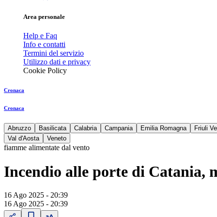
Area personale
Help e Faq
Info e contatti
Termini del servizio
Utilizzo dati e privacy
Cookie Policy
Cronaca
Cronaca
Abruzzo
Basilicata
Calabria
Campania
Emilia Romagna
Friuli V
Val d'Aosta
Veneto
fiamme alimentate dal vento
Incendio alle porte di Catania, m
16 Ago 2025 - 20:39
16 Ago 2025 - 20:39