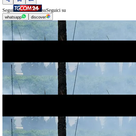
Segui
su
Seguici su
whatsapp
discover