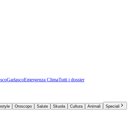
osco
Garlasco
Emergenza Clima
Tutti i dossier
estyle
Oroscopo
Salute
Skuola
Cultura
Animali
Speciali