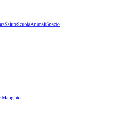
ura
Salute
Scuola
Animali
Spazio
e Mangiato