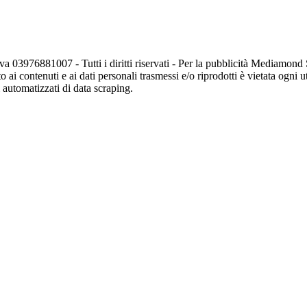
va 03976881007 - Tutti i diritti riservati - Per la pubblicità Mediamon
o ai contenuti e ai dati personali trasmessi e/o riprodotti è vietata ogni 
zi automatizzati di data scraping.