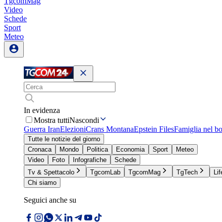
TgcomMag
Video
Schede
Sport
Meteo
In evidenza
Mostra tutti
Nascondi
Guerra Iran
Elezioni
Crans Montana
Epstein Files
Famiglia nel b
Tutte le notizie del giorno
Cronaca
Mondo
Politica
Economia
Sport
Meteo
Video
Foto
Infografiche
Schede
Tv & Spettacolo
TgcomLab
TgcomMag
TgTech
Lif
Chi siamo
Seguici anche su