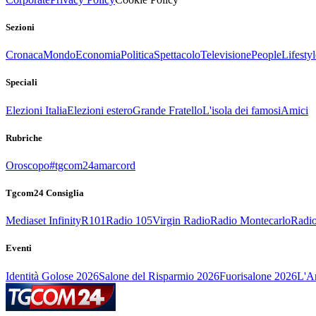
Sezioni
Cronaca
Mondo
Economia
Politica
Spettacolo
Televisione
People
Lifestyl
Speciali
Elezioni Italia
Elezioni estero
Grande Fratello
L'isola dei famosi
Amici
Rubriche
Oroscopo
#tgcom24amarcord
Tgcom24 Consiglia
Mediaset Infinity
R101
Radio 105
Virgin Radio
Radio Montecarlo
Radio
Eventi
Identità Golose 2026
Salone del Risparmio 2026
Fuorisalone 2026
L'Ar