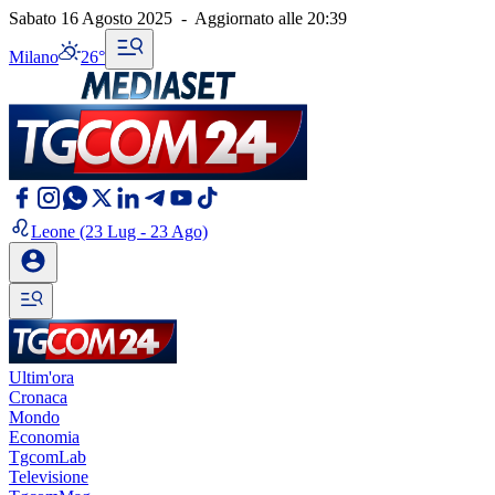
Sabato 16 Agosto 2025
-
Aggiornato alle
20:39
Milano
26°
Leone
(23 Lug - 23 Ago)
Ultim'ora
Cronaca
Mondo
Economia
TgcomLab
Televisione