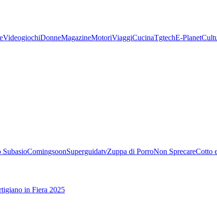
e
Videogiochi
Donne
Magazine
Motori
Viaggi
Cucina
Tgtech
E-Planet
Cult
 Subasio
Comingsoon
Superguidatv
Zuppa di Porro
Non Sprecare
Cotto 
tigiano in Fiera 2025