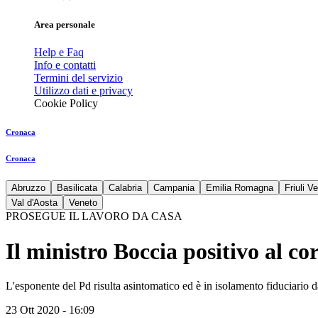
Area personale
Help e Faq
Info e contatti
Termini del servizio
Utilizzo dati e privacy
Cookie Policy
Cronaca
Cronaca
Abruzzo
Basilicata
Calabria
Campania
Emilia Romagna
Friuli V
Val d'Aosta
Veneto
PROSEGUE IL LAVORO DA CASA
Il ministro Boccia positivo al c
L'esponente del Pd risulta asintomatico ed è in isolamento fiduciario 
23 Ott 2020 - 16:09