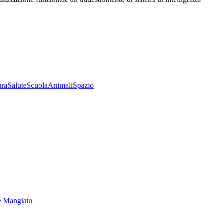
ura
Salute
Scuola
Animali
Spazio
e Mangiato