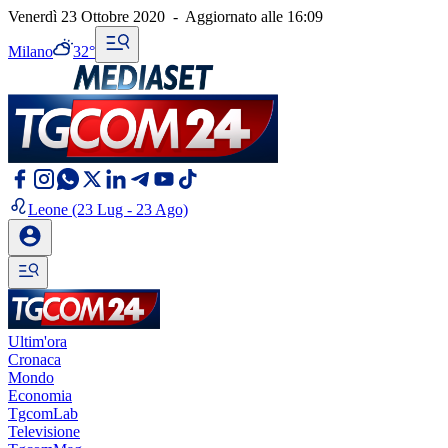
Venerdì 23 Ottobre 2020
-
Aggiornato alle
16:09
Milano
32°
Leone
(23 Lug - 23 Ago)
Ultim'ora
Cronaca
Mondo
Economia
TgcomLab
Televisione