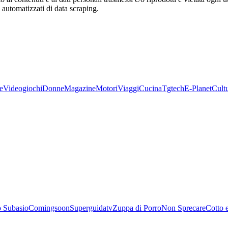
zi automatizzati di data scraping.
e
Videogiochi
Donne
Magazine
Motori
Viaggi
Cucina
Tgtech
E-Planet
Cult
 Subasio
Comingsoon
Superguidatv
Zuppa di Porro
Non Sprecare
Cotto 