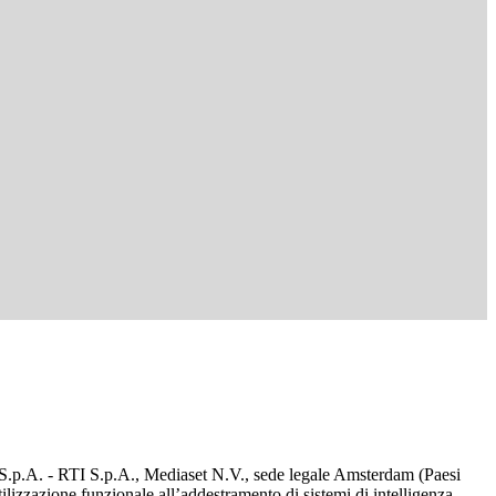
d S.p.A. - RTI S.p.A., Mediaset N.V., sede legale Amsterdam (Paesi
utilizzazione funzionale all’addestramento di sistemi di intelligenza