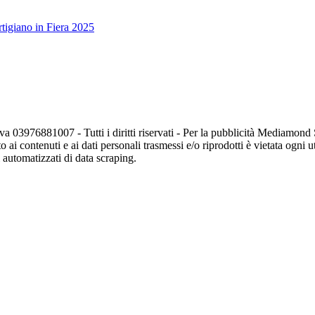
tigiano in Fiera 2025
va 03976881007 - Tutti i diritti riservati - Per la pubblicità Mediamon
o ai contenuti e ai dati personali trasmessi e/o riprodotti è vietata ogni 
zi automatizzati di data scraping.