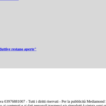
duttive restano aperte"
va 03976881007 - Tutti i diritti riservati - Per la pubblicità Mediamon
o ai contenuti e ai dati personali trasmessi e/o riprodotti è vietata ogni 