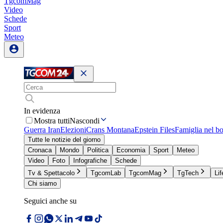
TgcomMag
Video
Schede
Sport
Meteo
In evidenza
Mostra tutti
Nascondi
Guerra Iran
Elezioni
Crans Montana
Epstein Files
Famiglia nel b
Tutte le notizie del giorno
Cronaca
Mondo
Politica
Economia
Sport
Meteo
Video
Foto
Infografiche
Schede
Tv & Spettacolo
TgcomLab
TgcomMag
TgTech
Lif
Chi siamo
Seguici anche su