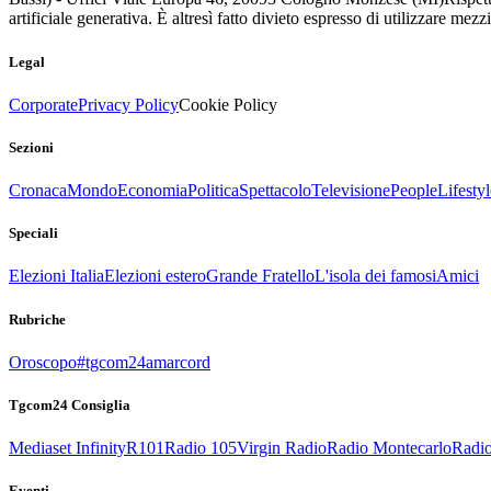
artificiale generativa. È altresì fatto divieto espresso di utilizzare mez
Legal
Corporate
Privacy Policy
Cookie Policy
Sezioni
Cronaca
Mondo
Economia
Politica
Spettacolo
Televisione
People
Lifestyl
Speciali
Elezioni Italia
Elezioni estero
Grande Fratello
L'isola dei famosi
Amici
Rubriche
Oroscopo
#tgcom24amarcord
Tgcom24 Consiglia
Mediaset Infinity
R101
Radio 105
Virgin Radio
Radio Montecarlo
Radio
Eventi