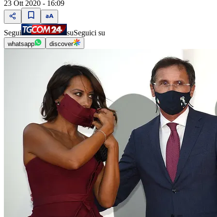
23 Ott 2020 - 16:09
Segui
su
Seguici su
whatsapp
discover