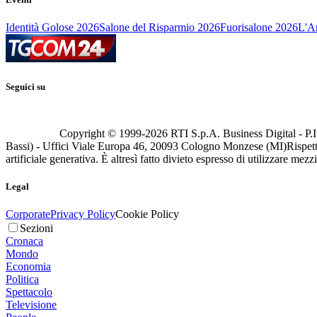
Identità Golose 2026
Salone del Risparmio 2026
Fuorisalone 2026
L'Ar
Seguici su
Copyright © 1999-
2026
RTI S.p.A. Business Digital - P.I
Bassi) - Uffici Viale Europa 46, 20093 Cologno Monzese (MI)
Rispett
artificiale generativa. È altresì fatto divieto espresso di utilizzare mez
Legal
Corporate
Privacy Policy
Cookie Policy
Sezioni
Cronaca
Mondo
Economia
Politica
Spettacolo
Televisione