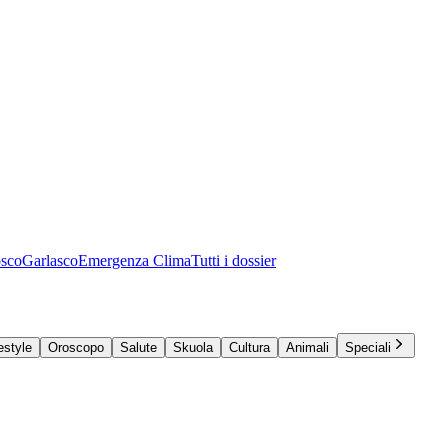
osco
Garlasco
Emergenza Clima
Tutti i dossier
estyle
Oroscopo
Salute
Skuola
Cultura
Animali
Speciali