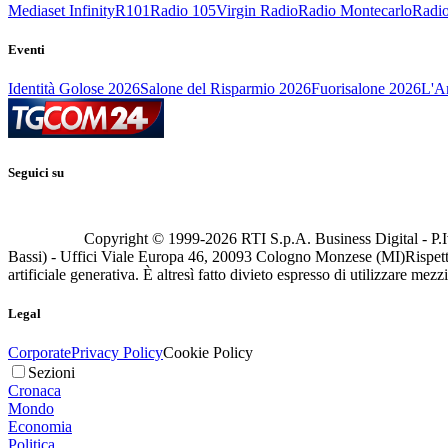
Mediaset Infinity
R101
Radio 105
Virgin Radio
Radio Montecarlo
Radio
Eventi
Identità Golose 2026
Salone del Risparmio 2026
Fuorisalone 2026
L'Ar
Seguici su
Copyright © 1999-
2026
RTI S.p.A. Business Digital - P.I
Bassi) - Uffici Viale Europa 46, 20093 Cologno Monzese (MI)
Rispett
artificiale generativa. È altresì fatto divieto espresso di utilizzare mez
Legal
Corporate
Privacy Policy
Cookie Policy
Sezioni
Cronaca
Mondo
Economia
Politica