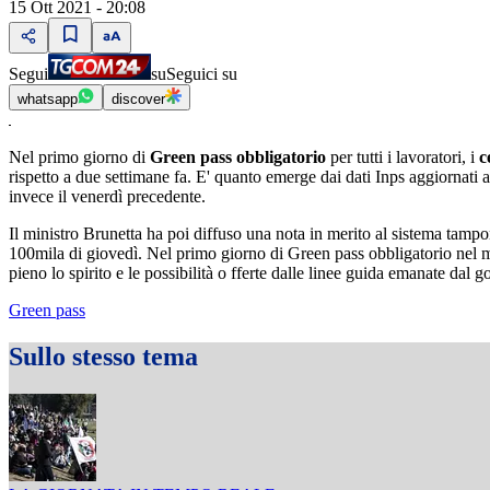
15 Ott 2021 - 20:08
Segui
su
Seguici su
whatsapp
discover
Nel primo giorno di
Green pass obbligatorio
per tutti i lavoratori, i
c
rispetto a due settimane fa. E' quanto emerge dai dati Inps aggiornati al
invece il venerdì precedente.
Il ministro Brunetta ha poi diffuso una nota in merito al sistema tampon
100mila di giovedì. Nel primo giorno di Green pass obbligatorio nel mo
pieno lo spirito e le possibilità o fferte dalle linee guida emanate dal 
Green pass
Sullo stesso tema