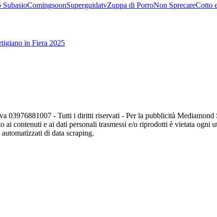
 Subasio
Comingsoon
Superguidatv
Zuppa di Porro
Non Sprecare
Cotto 
tigiano in Fiera 2025
va 03976881007 - Tutti i diritti riservati - Per la pubblicità Mediamon
o ai contenuti e ai dati personali trasmessi e/o riprodotti è vietata ogni 
zi automatizzati di data scraping.