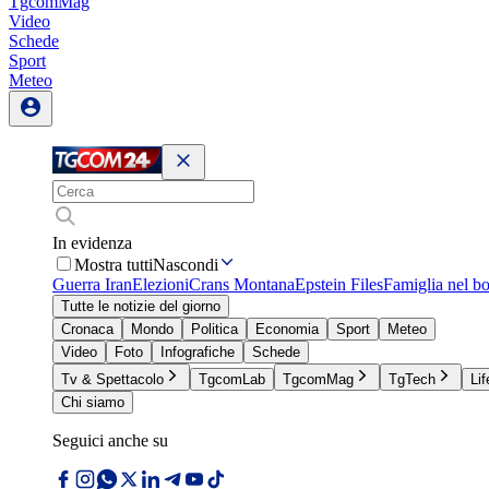
TgcomMag
Video
Schede
Sport
Meteo
In evidenza
Mostra tutti
Nascondi
Guerra Iran
Elezioni
Crans Montana
Epstein Files
Famiglia nel b
Tutte le notizie del giorno
Cronaca
Mondo
Politica
Economia
Sport
Meteo
Video
Foto
Infografiche
Schede
Tv & Spettacolo
TgcomLab
TgcomMag
TgTech
Lif
Chi siamo
Seguici anche su