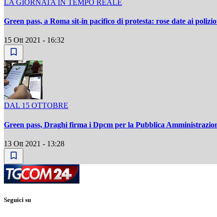
LA GIORNATA IN TEMPO REALE
Green pass, a Roma sit-in pacifico di protesta: rose date ai polizi
15 Ott 2021 - 16:32
DAL 15 OTTOBRE
Green pass, Draghi firma i Dpcm per la Pubblica Amministrazione: 
13 Ott 2021 - 13:28
Seguici su