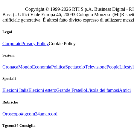
Copyright © 1999-
2026
RTI S.p.A. Business Digital - P.I
Bassi) - Uffici Viale Europa 46, 20093 Cologno Monzese (MI)
Rispett
artificiale generativa. È altresì fatto divieto espresso di utilizzare mez
Legal
Corporate
Privacy Policy
Cookie Policy
Sezioni
Cronaca
Mondo
Economia
Politica
Spettacolo
Televisione
People
Lifestyl
Speciali
Elezioni Italia
Elezioni estero
Grande Fratello
L'isola dei famosi
Amici
Rubriche
Oroscopo
#tgcom24amarcord
Tgcom24 Consiglia