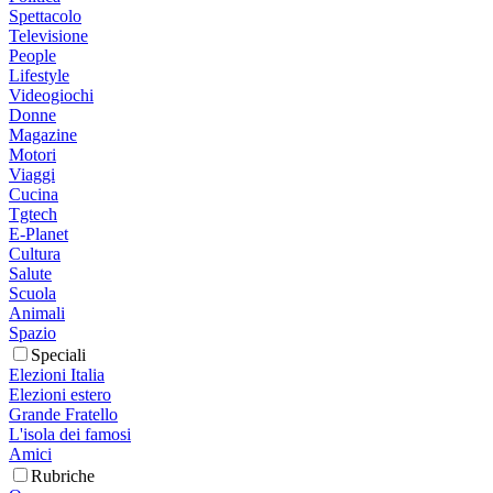
Spettacolo
Televisione
People
Lifestyle
Videogiochi
Donne
Magazine
Motori
Viaggi
Cucina
Tgtech
E-Planet
Cultura
Salute
Scuola
Animali
Spazio
Speciali
Elezioni Italia
Elezioni estero
Grande Fratello
L'isola dei famosi
Amici
Rubriche