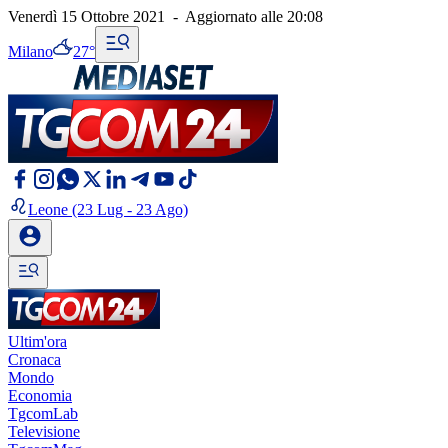
Venerdì 15 Ottobre 2021
-
Aggiornato alle
20:08
Milano
27°
Leone
(23 Lug - 23 Ago)
Ultim'ora
Cronaca
Mondo
Economia
TgcomLab
Televisione