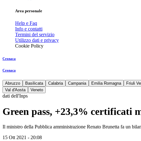
Area personale
Help e Faq
Info e contatti
Termini del servizio
Utilizzo dati e privacy
Cookie Policy
Cronaca
Cronaca
Abruzzo
Basilicata
Calabria
Campania
Emilia Romagna
Friuli V
Val d'Aosta
Veneto
dati dell'Inps
Green pass, +23,3% certificati m
Il ministro della Pubblica amministrazione Renato Brunetta fa un bilanci
15 Ott 2021 - 20:08