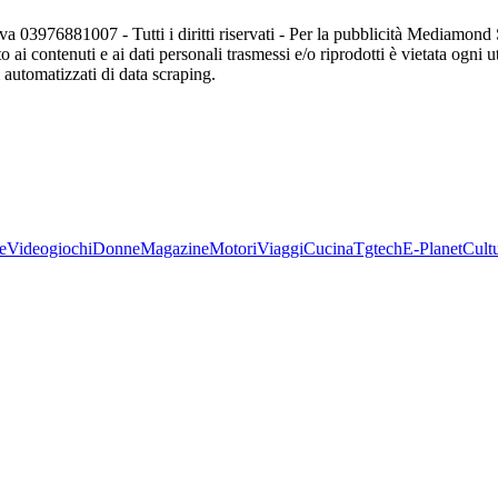
va 03976881007 - Tutti i diritti riservati - Per la pubblicità Mediamon
o ai contenuti e ai dati personali trasmessi e/o riprodotti è vietata ogni 
zi automatizzati di data scraping.
e
Videogiochi
Donne
Magazine
Motori
Viaggi
Cucina
Tgtech
E-Planet
Cult