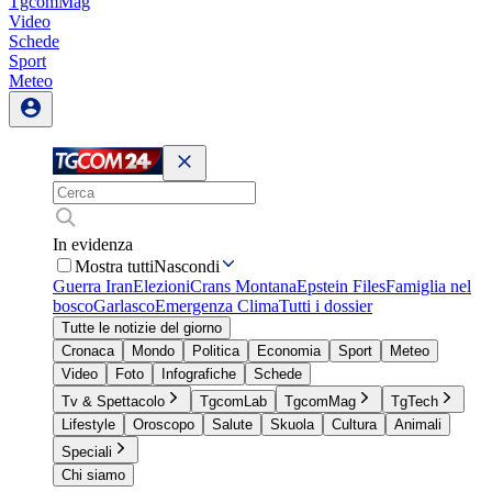
TgcomMag
Video
Schede
Sport
Meteo
In evidenza
Mostra tutti
Nascondi
Guerra Iran
Elezioni
Crans Montana
Epstein Files
Famiglia nel
bosco
Garlasco
Emergenza Clima
Tutti i dossier
Tutte le notizie del giorno
Cronaca
Mondo
Politica
Economia
Sport
Meteo
Video
Foto
Infografiche
Schede
Tv & Spettacolo
TgcomLab
TgcomMag
TgTech
Lifestyle
Oroscopo
Salute
Skuola
Cultura
Animali
Speciali
Chi siamo