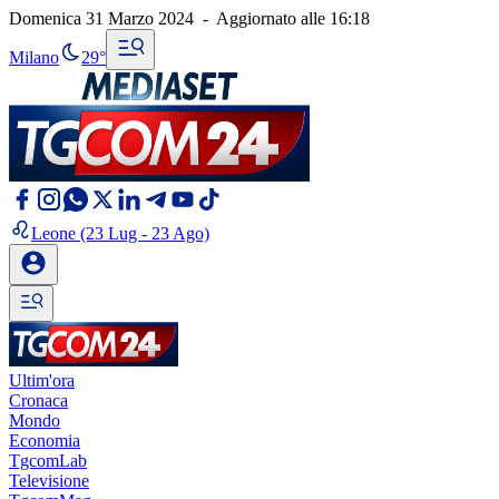
Domenica 31 Marzo 2024
-
Aggiornato alle
16:18
Milano
29°
Leone
(23 Lug - 23 Ago)
Ultim'ora
Cronaca
Mondo
Economia
TgcomLab
Televisione