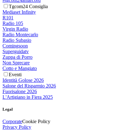
#tgcom24amarcord
Tgcom24 Consiglia
Mediaset Infinity
R101
Radio 105
Virgin Radio
Radio Montecarlo
Radio Subasio
Comingsoon
Superguidatv
Zuppa di Porro
Non Sprecare
Cotto e Mangiato
Eventi
Identità Golose 2026
Salone del Risparmio 2026
Fuorisalone 2026
L'Artigiano in Fiera 2025
Legal
Corporate
Cookie Policy
Privacy Policy