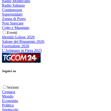
Radio Montecarlo
Radio Subasio
Comingsoon
Superguidatv
Zuppa di Porro
Non Sprecare
Cotto e Mangiato
Eventi
Identità Golose 2026
Salone del Risparmio 2026
Fuorisalone 2026
L'Artigiano in Fiera 2025
Seguici su
Sezioni
Cronaca
Mondo
Economia
Politica
Spettacolo