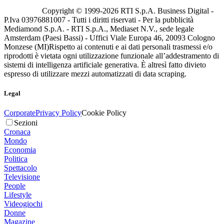
Copyright © 1999-
2026
RTI S.p.A. Business Digital -
P.Iva 03976881007 - Tutti i diritti riservati - Per la pubblicità
Mediamond S.p.A. - RTI S.p.A., Mediaset N.V., sede legale
Amsterdam (Paesi Bassi) - Uffici Viale Europa 46, 20093 Cologno
Monzese (MI)
Rispetto ai contenuti e ai dati personali trasmessi e/o
riprodotti è vietata ogni utilizzazione funzionale all’addestramento di
sistemi di intelligenza artificiale generativa. È altresì fatto divieto
espresso di utilizzare mezzi automatizzati di data scraping.
Legal
Corporate
Privacy Policy
Cookie Policy
Sezioni
Cronaca
Mondo
Economia
Politica
Spettacolo
Televisione
People
Lifestyle
Videogiochi
Donne
Magazine