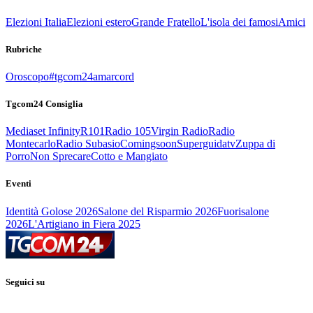
Elezioni Italia
Elezioni estero
Grande Fratello
L'isola dei famosi
Amici
Rubriche
Oroscopo
#tgcom24amarcord
Tgcom24 Consiglia
Mediaset Infinity
R101
Radio 105
Virgin Radio
Radio
Montecarlo
Radio Subasio
Comingsoon
Superguidatv
Zuppa di
Porro
Non Sprecare
Cotto e Mangiato
Eventi
Identità Golose 2026
Salone del Risparmio 2026
Fuorisalone
2026
L'Artigiano in Fiera 2025
Seguici su