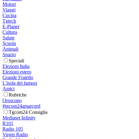
Motori
Viaggi
Cucina
Tgtech
E-Planet
Cultura
Salute
Scuola
Animali
Spazio
Speciali
Elezioni Italia
Elezioni estero
Grande Fratello
L'isola dei famosi
Amici
Rubriche
Oroscopo
#tgcom24amarcord
Tgcom24 Consiglia
Mediaset Infinity
R101
Radio 105
Virgin Radio