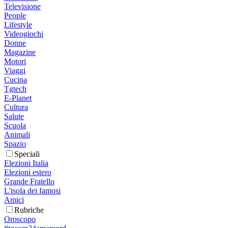
Televisione
People
Lifestyle
Videogiochi
Donne
Magazine
Motori
Viaggi
Cucina
Tgtech
E-Planet
Cultura
Salute
Scuola
Animali
Spazio
Speciali
Elezioni Italia
Elezioni estero
Grande Fratello
L'isola dei famosi
Amici
Rubriche
Oroscopo