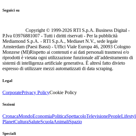
Seguici su
Copyright © 1999-
2026
RTI S.p.A. Business Digital -
P.Iva 03976881007 - Tutti i diritti riservati - Per la pubblicità
Mediamond S.p.A. - RTI S.p.A., Mediaset N.V., sede legale
Amsterdam (Paesi Bassi) - Uffici Viale Europa 46, 20093 Cologno
Monzese (MI)
Rispetto ai contenuti e ai dati personali trasmessi e/o
riprodotti è vietata ogni utilizzazione funzionale all’addestramento di
sistemi di intelligenza artificiale generativa. È altresì fatto divieto
espresso di utilizzare mezzi automatizzati di data scraping.
Legal
Corporate
Privacy Policy
Cookie Policy
Sezioni
Cronaca
Mondo
Economia
Politica
Spettacolo
Televisione
People
Lifestyl
Planet
Cultura
Salute
Scuola
Animali
Spazio
Speciali