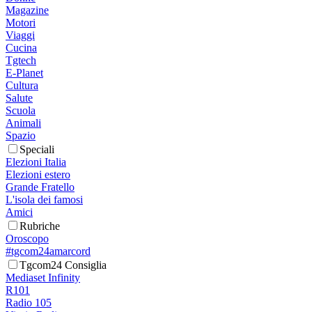
Magazine
Motori
Viaggi
Cucina
Tgtech
E-Planet
Cultura
Salute
Scuola
Animali
Spazio
Speciali
Elezioni Italia
Elezioni estero
Grande Fratello
L'isola dei famosi
Amici
Rubriche
Oroscopo
#tgcom24amarcord
Tgcom24 Consiglia
Mediaset Infinity
R101
Radio 105