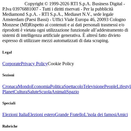
Copyright © 1999-
2026
RTI S.p.A. Business Digital -
P.Iva 03976881007 - Tutti i diritti riservati - Per la pubblicità
Mediamond S.p.A. - RTI S.p.A., Mediaset N.V., sede legale
Amsterdam (Paesi Bassi) - Uffici Viale Europa 46, 20093 Cologno
Monzese (MI)
Rispetto ai contenuti e ai dati personali trasmessi e/o
riprodotti è vietata ogni utilizzazione funzionale all’addestramento di
sistemi di intelligenza artificiale generativa. È altresì fatto divieto
espresso di utilizzare mezzi automatizzati di data scraping.
Legal
Corporate
Privacy Policy
Cookie Policy
Sezioni
Cronaca
Mondo
Economia
Politica
Spettacolo
Televisione
People
Lifestyl
Planet
Cultura
Salute
Scuola
Animali
Spazio
Speciali
Elezioni Italia
Elezioni estero
Grande Fratello
L'isola dei famosi
Amici
Rubriche