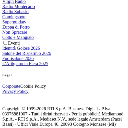
Virgin Radio
Radio Montecarlo
Radio Subasio
Comingsoon
Superguidatv
Zuppa di Porro
Non Sprecare
Cotto e Mangiato
Eventi
Identità Golose 2026
Salone del Risparmio 2026
Fuorisalone 2026
L'Artigiano in Fiera 2025
Legal
Corporate
Cookie Policy
Privacy Policy
Copyright © 1999-
2026
RTI S.p.A. Business Digital - P.Iva
03976881007 - Tutti i diritti riservati - Per la pubblicità Mediamond
S.p.A. - RTI S.p.A., Mediaset N.V., sede legale Amsterdam (Paesi
Bassi) - Uffici Viale Europa 46, 20093 Cologno Monzese (MI)