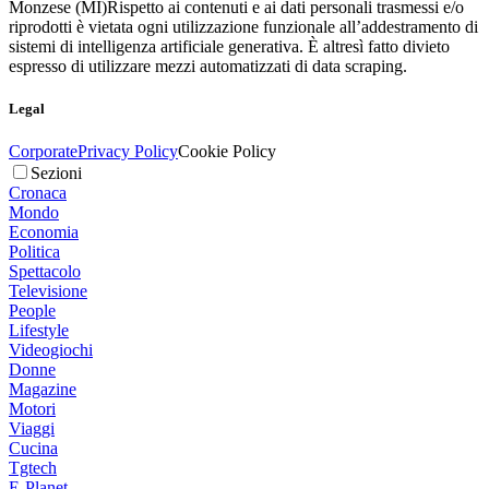
Monzese (MI)
Rispetto ai contenuti e ai dati personali trasmessi e/o
riprodotti è vietata ogni utilizzazione funzionale all’addestramento di
sistemi di intelligenza artificiale generativa. È altresì fatto divieto
espresso di utilizzare mezzi automatizzati di data scraping.
Legal
Corporate
Privacy Policy
Cookie Policy
Sezioni
Cronaca
Mondo
Economia
Politica
Spettacolo
Televisione
People
Lifestyle
Videogiochi
Donne
Magazine
Motori
Viaggi
Cucina
Tgtech
E-Planet