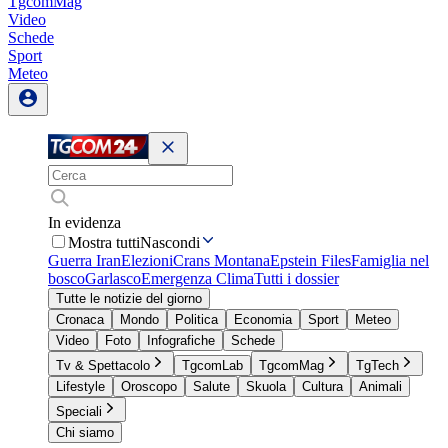
TgcomMag
Video
Schede
Sport
Meteo
In evidenza
Mostra tutti
Nascondi
Guerra Iran
Elezioni
Crans Montana
Epstein Files
Famiglia nel
bosco
Garlasco
Emergenza Clima
Tutti i dossier
Tutte le notizie del giorno
Cronaca
Mondo
Politica
Economia
Sport
Meteo
Video
Foto
Infografiche
Schede
Tv & Spettacolo
TgcomLab
TgcomMag
TgTech
Lifestyle
Oroscopo
Salute
Skuola
Cultura
Animali
Speciali
Chi siamo