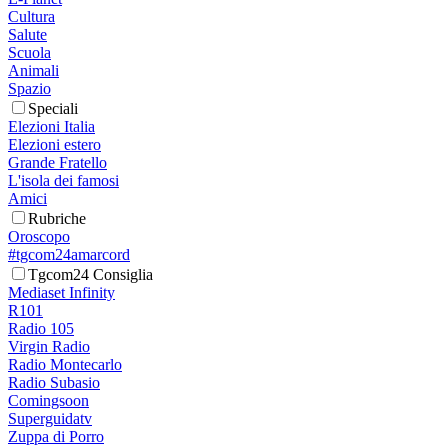
Cultura
Salute
Scuola
Animali
Spazio
Speciali
Elezioni Italia
Elezioni estero
Grande Fratello
L'isola dei famosi
Amici
Rubriche
Oroscopo
#tgcom24amarcord
Tgcom24 Consiglia
Mediaset Infinity
R101
Radio 105
Virgin Radio
Radio Montecarlo
Radio Subasio
Comingsoon
Superguidatv
Zuppa di Porro