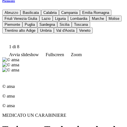
Piemonte
Abruzzo
Basilicata
Calabria
Campania
Emilia Romagna
Friuli Venezia Giulia
Lazio
Liguria
Lombardia
Marche
Molise
Piemonte
Puglia
Sardegna
Sicilia
Toscana
Trentino alto Adige
Umbria
Val d'Aosta
Veneto
1
di 8
Avvia slideshow
Fullscreen
Zoom
© ansa
© ansa
© ansa
MEDICATO UN CARABINIERE