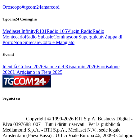
Oroscopo
#tgcom24amarcord
Tgcom24 Consiglia
Mediaset Infinity
R101
Radio 105
Virgin Radio
Radio
Montecarlo
Radio Subasio
Comingsoon
Superguidatv
Zuppa di
Porro
Non Sprecare
Cotto e Mangiato
Eventi
Identità Golose 2026
Salone del Risparmio 2026
Fuorisalone
2026
L'Artigiano in Fiera 2025
Seguici su
Copyright © 1999-
2026
RTI S.p.A. Business Digital -
P.Iva 03976881007 - Tutti i diritti riservati - Per la pubblicità
Mediamond S.p.A. - RTI S.p.A., Mediaset N.V., sede legale
Amsterdam (Paesi Bassi) - Uffici Viale Europa 46, 20093 Cologno