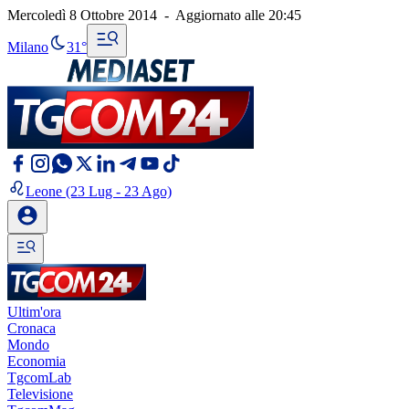
Mercoledì 8 Ottobre 2014
-
Aggiornato alle
20:45
Milano
31°
Leone
(23 Lug - 23 Ago)
Ultim'ora
Cronaca
Mondo
Economia
TgcomLab
Televisione