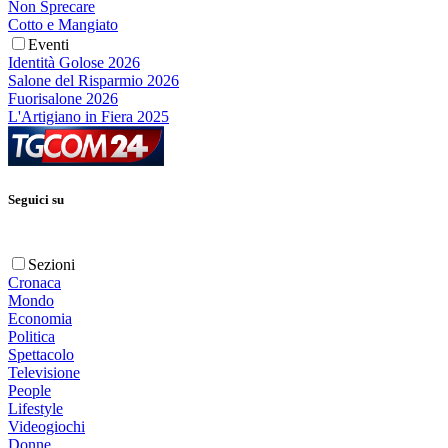
Non Sprecare
Cotto e Mangiato
Eventi
Identità Golose 2026
Salone del Risparmio 2026
Fuorisalone 2026
L'Artigiano in Fiera 2025
Seguici su
Sezioni
Cronaca
Mondo
Economia
Politica
Spettacolo
Televisione
People
Lifestyle
Videogiochi
Donne