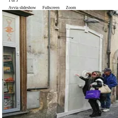
1
di 3
Avvia slideshow
Fullscreen
Zoom