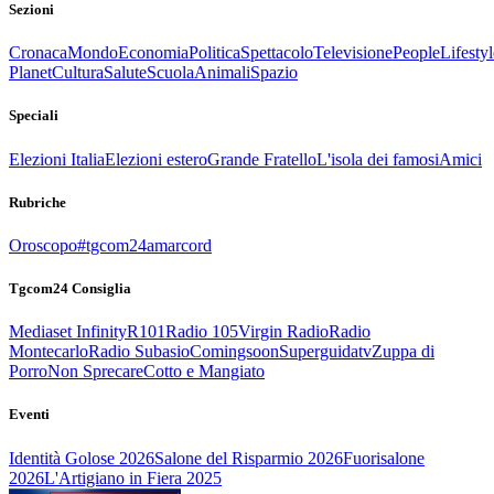
Sezioni
Cronaca
Mondo
Economia
Politica
Spettacolo
Televisione
People
Lifestyl
Planet
Cultura
Salute
Scuola
Animali
Spazio
Speciali
Elezioni Italia
Elezioni estero
Grande Fratello
L'isola dei famosi
Amici
Rubriche
Oroscopo
#tgcom24amarcord
Tgcom24 Consiglia
Mediaset Infinity
R101
Radio 105
Virgin Radio
Radio
Montecarlo
Radio Subasio
Comingsoon
Superguidatv
Zuppa di
Porro
Non Sprecare
Cotto e Mangiato
Eventi
Identità Golose 2026
Salone del Risparmio 2026
Fuorisalone
2026
L'Artigiano in Fiera 2025