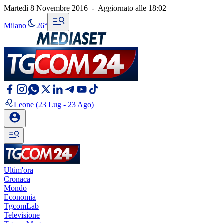
Martedì 8 Novembre 2016
-
Aggiornato alle
18:02
Milano
26°
Leone
(23 Lug - 23 Ago)
Ultim'ora
Cronaca
Mondo
Economia
TgcomLab
Televisione