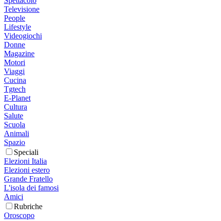
Spettacolo
Televisione
People
Lifestyle
Videogiochi
Donne
Magazine
Motori
Viaggi
Cucina
Tgtech
E-Planet
Cultura
Salute
Scuola
Animali
Spazio
Speciali
Elezioni Italia
Elezioni estero
Grande Fratello
L'isola dei famosi
Amici
Rubriche
Oroscopo