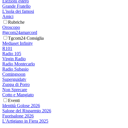
Elezioni estero
Grande Fratello
L'isola dei famosi
Amici
Rubriche
Oroscopo
#tgcom24amarcord
Tgcom24 Consiglia
Mediaset Infinity
R101
Radio 105
Virgin Radio
Radio Montecarlo
Radio Subasio
Comingsoon
Superguidatv
Zuppa di Porro
Non Sprecare
Cotto e Mangiato
Eventi
Identità Golose 2026
Salone del Risparmio 2026
Fuorisalone 2026
L'Artigiano in Fiera 2025