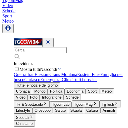
TgcomMag
Video
Schede
Sport
Meteo
In evidenza
Mostra tutti
Nascondi
Guerra Iran
Elezioni
Crans Montana
Epstein Files
Famiglia nel
bosco
Garlasco
Emergenza Clima
Tutti i dossier
Tutte le notizie del giorno
Cronaca
Mondo
Politica
Economia
Sport
Meteo
Video
Foto
Infografiche
Schede
Tv & Spettacolo
TgcomLab
TgcomMag
TgTech
Lifestyle
Oroscopo
Salute
Skuola
Cultura
Animali
Speciali
Chi siamo