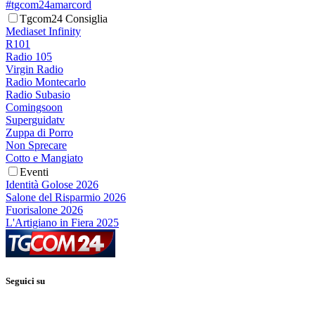
#tgcom24amarcord
Tgcom24 Consiglia
Mediaset Infinity
R101
Radio 105
Virgin Radio
Radio Montecarlo
Radio Subasio
Comingsoon
Superguidatv
Zuppa di Porro
Non Sprecare
Cotto e Mangiato
Eventi
Identità Golose 2026
Salone del Risparmio 2026
Fuorisalone 2026
L'Artigiano in Fiera 2025
Seguici su