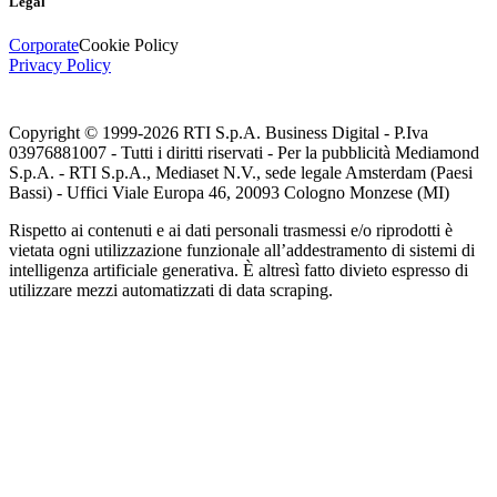
Legal
Corporate
Cookie Policy
Privacy Policy
Copyright © 1999-
2026
RTI S.p.A. Business Digital - P.Iva
03976881007 - Tutti i diritti riservati - Per la pubblicità Mediamond
S.p.A. - RTI S.p.A., Mediaset N.V., sede legale Amsterdam (Paesi
Bassi) - Uffici Viale Europa 46, 20093 Cologno Monzese (MI)
Rispetto ai contenuti e ai dati personali trasmessi e/o riprodotti è
vietata ogni utilizzazione funzionale all’addestramento di sistemi di
intelligenza artificiale generativa. È altresì fatto divieto espresso di
utilizzare mezzi automatizzati di data scraping.