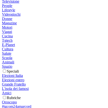
Televisione
People
Lifestyle
Videogiochi
Donne
Magazine
Motori
Viaggi
Cucina
Tgtech
E-Planet
Cultura
Salute
Scuola
Animali
Spazio
Speciali
Elezioni Italia
Elezioni estero
Grande Fratello
L'isola dei famosi
Amici
Rubriche
Oroscopo
#tgcom24amarcord