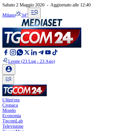
Sabato 2 Maggio 2020
-
Aggiornato alle
12:40
Milano
34°
Leone
(23 Lug - 23 Ago)
Ultim'ora
Cronaca
Mondo
Economia
TgcomLab
Televisione