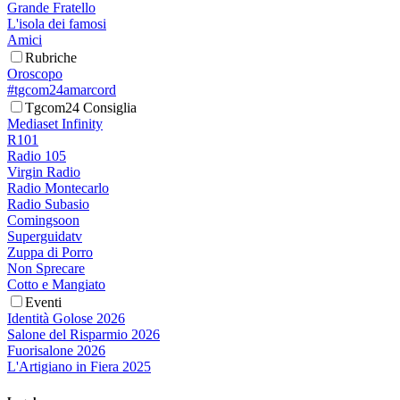
Grande Fratello
L'isola dei famosi
Amici
Rubriche
Oroscopo
#tgcom24amarcord
Tgcom24 Consiglia
Mediaset Infinity
R101
Radio 105
Virgin Radio
Radio Montecarlo
Radio Subasio
Comingsoon
Superguidatv
Zuppa di Porro
Non Sprecare
Cotto e Mangiato
Eventi
Identità Golose 2026
Salone del Risparmio 2026
Fuorisalone 2026
L'Artigiano in Fiera 2025