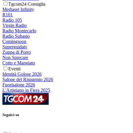
Tgcom24 Consiglia
Mediaset Infinity
R101
Radio 105
Virgin Radio
Radio Montecarlo
Radio Subasio
Comingsoon
Superguidatv
Zuppa di Porro
Non Sprecare
Cotto e Mangiato
Eventi
Identità Golose 2026
Salone del Risparmio 2026
Fuorisalone 2026
L'Artigiano in Fiera 2025
Seguici su