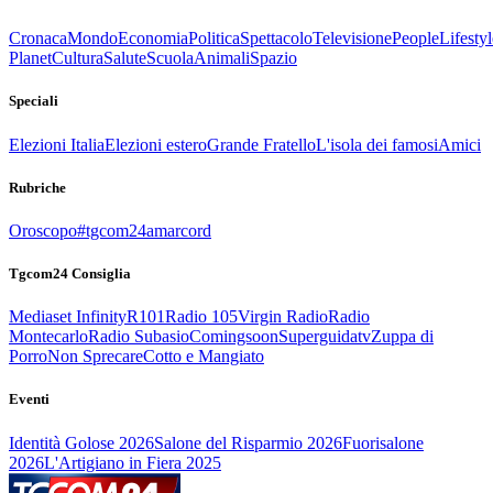
Cronaca
Mondo
Economia
Politica
Spettacolo
Televisione
People
Lifestyl
Planet
Cultura
Salute
Scuola
Animali
Spazio
Speciali
Elezioni Italia
Elezioni estero
Grande Fratello
L'isola dei famosi
Amici
Rubriche
Oroscopo
#tgcom24amarcord
Tgcom24 Consiglia
Mediaset Infinity
R101
Radio 105
Virgin Radio
Radio
Montecarlo
Radio Subasio
Comingsoon
Superguidatv
Zuppa di
Porro
Non Sprecare
Cotto e Mangiato
Eventi
Identità Golose 2026
Salone del Risparmio 2026
Fuorisalone
2026
L'Artigiano in Fiera 2025