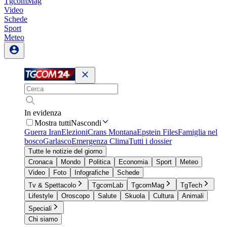
TgcomMag
Video
Schede
Sport
Meteo
In evidenza
Mostra tutti
Nascondi
Guerra Iran
Elezioni
Crans Montana
Epstein Files
Famiglia nel
bosco
Garlasco
Emergenza Clima
Tutti i dossier
Tutte le notizie del giorno
Cronaca
Mondo
Politica
Economia
Sport
Meteo
Video
Foto
Infografiche
Schede
Tv & Spettacolo
TgcomLab
TgcomMag
TgTech
Lifestyle
Oroscopo
Salute
Skuola
Cultura
Animali
Speciali
Chi siamo