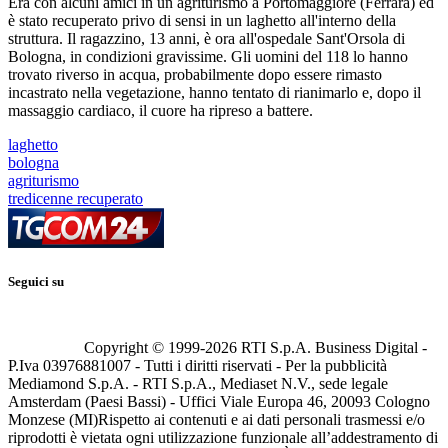
Era con alcuni amici in un agriturismo a Portomaggiore (Ferrara) ed
è stato recuperato privo di sensi in un laghetto all'interno della
struttura. Il ragazzino, 13 anni, è ora all'ospedale Sant'Orsola di
Bologna, in condizioni gravissime. Gli uomini del 118 lo hanno
trovato riverso in acqua, probabilmente dopo essere rimasto
incastrato nella vegetazione, hanno tentato di rianimarlo e, dopo il
massaggio cardiaco, il cuore ha ripreso a battere.
laghetto
bologna
agriturismo
tredicenne recuperato
Seguici su
Copyright © 1999-
2026
RTI S.p.A. Business Digital -
P.Iva 03976881007 - Tutti i diritti riservati - Per la pubblicità
Mediamond S.p.A. - RTI S.p.A., Mediaset N.V., sede legale
Amsterdam (Paesi Bassi) - Uffici Viale Europa 46, 20093 Cologno
Monzese (MI)
Rispetto ai contenuti e ai dati personali trasmessi e/o
riprodotti è vietata ogni utilizzazione funzionale all’addestramento di