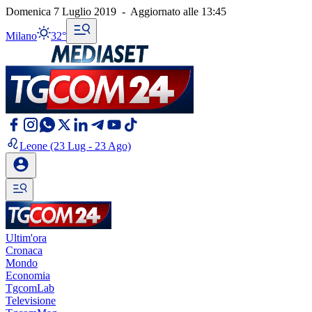
Domenica 7 Luglio 2019
-
Aggiornato alle
13:45
Milano
32°
Leone
(23 Lug - 23 Ago)
Ultim'ora
Cronaca
Mondo
Economia
TgcomLab
Televisione