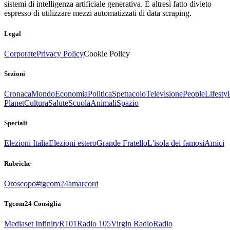
sistemi di intelligenza artificiale generativa. È altresì fatto divieto
espresso di utilizzare mezzi automatizzati di data scraping.
Legal
Corporate
Privacy Policy
Cookie Policy
Sezioni
Cronaca
Mondo
Economia
Politica
Spettacolo
Televisione
People
Lifestyl
Planet
Cultura
Salute
Scuola
Animali
Spazio
Speciali
Elezioni Italia
Elezioni estero
Grande Fratello
L'isola dei famosi
Amici
Rubriche
Oroscopo
#tgcom24amarcord
Tgcom24 Consiglia
Mediaset Infinity
R101
Radio 105
Virgin Radio
Radio