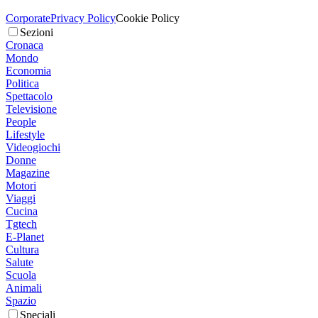
Corporate
Privacy Policy
Cookie Policy
Sezioni
Cronaca
Mondo
Economia
Politica
Spettacolo
Televisione
People
Lifestyle
Videogiochi
Donne
Magazine
Motori
Viaggi
Cucina
Tgtech
E-Planet
Cultura
Salute
Scuola
Animali
Spazio
Speciali