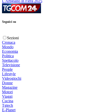
L'Artigiano in Fiera 2025
Seguici su
Sezioni
Cronaca
Mondo
Economia
Politica
Spettacolo
Televisione
People
Lifestyle
Videogiochi
Donne
Magazine
Motori
Viaggi
Cucina
Tgtech
E-Planet