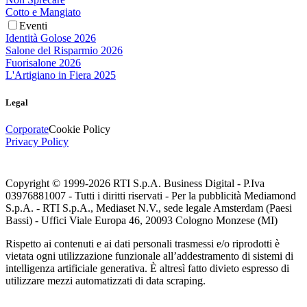
Cotto e Mangiato
Eventi
Identità Golose 2026
Salone del Risparmio 2026
Fuorisalone 2026
L'Artigiano in Fiera 2025
Legal
Corporate
Cookie Policy
Privacy Policy
Copyright © 1999-
2026
RTI S.p.A. Business Digital - P.Iva
03976881007 - Tutti i diritti riservati - Per la pubblicità Mediamond
S.p.A. - RTI S.p.A., Mediaset N.V., sede legale Amsterdam (Paesi
Bassi) - Uffici Viale Europa 46, 20093 Cologno Monzese (MI)
Rispetto ai contenuti e ai dati personali trasmessi e/o riprodotti è
vietata ogni utilizzazione funzionale all’addestramento di sistemi di
intelligenza artificiale generativa. È altresì fatto divieto espresso di
utilizzare mezzi automatizzati di data scraping.