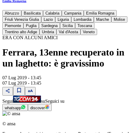
Emilia Romagna
Abruzzo
Basilicata
Calabria
Campania
Emilia Romagna
Friuli Venezia Giulia
Lazio
Liguria
Lombardia
Marche
Molise
Piemonte
Puglia
Sardegna
Sicilia
Toscana
Trentino alto Adige
Umbria
Val d'Aosta
Veneto
ERA CON ALCUNI AMICI
Ferrara, 13enne recuperato in
un laghetto: è gravissimo
07 Lug 2019 - 13:45
07 Lug 2019 - 13:45
Segui
su
Seguici su
whatsapp
discover
© ansa