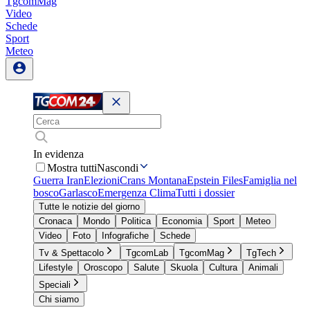
TgcomMag
Video
Schede
Sport
Meteo
In evidenza
Mostra tutti
Nascondi
Guerra Iran
Elezioni
Crans Montana
Epstein Files
Famiglia nel
bosco
Garlasco
Emergenza Clima
Tutti i dossier
Tutte le notizie del giorno
Cronaca
Mondo
Politica
Economia
Sport
Meteo
Video
Foto
Infografiche
Schede
Tv & Spettacolo
TgcomLab
TgcomMag
TgTech
Lifestyle
Oroscopo
Salute
Skuola
Cultura
Animali
Speciali
Chi siamo