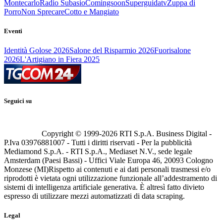
Montecarlo
Radio Subasio
Comingsoon
Superguidatv
Zuppa di
Porro
Non Sprecare
Cotto e Mangiato
Eventi
Identità Golose 2026
Salone del Risparmio 2026
Fuorisalone
2026
L'Artigiano in Fiera 2025
Seguici su
Copyright © 1999-
2026
RTI S.p.A. Business Digital -
P.Iva 03976881007 - Tutti i diritti riservati - Per la pubblicità
Mediamond S.p.A. - RTI S.p.A., Mediaset N.V., sede legale
Amsterdam (Paesi Bassi) - Uffici Viale Europa 46, 20093 Cologno
Monzese (MI)
Rispetto ai contenuti e ai dati personali trasmessi e/o
riprodotti è vietata ogni utilizzazione funzionale all’addestramento di
sistemi di intelligenza artificiale generativa. È altresì fatto divieto
espresso di utilizzare mezzi automatizzati di data scraping.
Legal