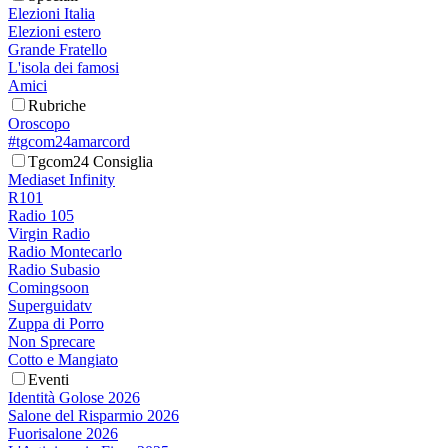
Elezioni Italia
Elezioni estero
Grande Fratello
L'isola dei famosi
Amici
Rubriche
Oroscopo
#tgcom24amarcord
Tgcom24 Consiglia
Mediaset Infinity
R101
Radio 105
Virgin Radio
Radio Montecarlo
Radio Subasio
Comingsoon
Superguidatv
Zuppa di Porro
Non Sprecare
Cotto e Mangiato
Eventi
Identità Golose 2026
Salone del Risparmio 2026
Fuorisalone 2026