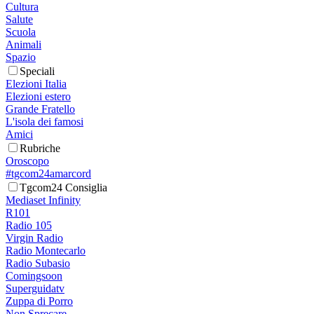
Cultura
Salute
Scuola
Animali
Spazio
Speciali
Elezioni Italia
Elezioni estero
Grande Fratello
L'isola dei famosi
Amici
Rubriche
Oroscopo
#tgcom24amarcord
Tgcom24 Consiglia
Mediaset Infinity
R101
Radio 105
Virgin Radio
Radio Montecarlo
Radio Subasio
Comingsoon
Superguidatv
Zuppa di Porro
Non Sprecare