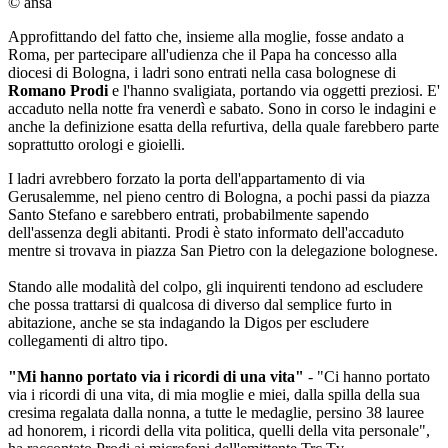
© ansa
Approfittando del fatto che, insieme alla moglie, fosse andato a
Roma, per partecipare all'udienza che il Papa ha concesso alla
diocesi di Bologna, i ladri sono entrati nella casa bolognese di
Romano Prodi
e l'hanno svaligiata, portando via oggetti preziosi. E'
accaduto nella notte fra venerdì e sabato. Sono in corso le indagini e
anche la definizione esatta della refurtiva, della quale farebbero parte
soprattutto orologi e gioielli.
I ladri avrebbero forzato la porta dell'appartamento di via
Gerusalemme, nel pieno centro di Bologna, a pochi passi da piazza
Santo Stefano e sarebbero entrati, probabilmente sapendo
dell'assenza degli abitanti. Prodi è stato informato dell'accaduto
mentre si trovava in piazza San Pietro con la delegazione bolognese.
Stando alle modalità del colpo, gli inquirenti tendono ad escludere
che possa trattarsi di qualcosa di diverso dal semplice furto in
abitazione, anche se sta indagando la Digos per escludere
collegamenti di altro tipo.
"Mi hanno portato via i ricordi di una vita"
- "Ci hanno portato
via i ricordi di una vita, di mia moglie e miei, dalla spilla della sua
cresima regalata dalla nonna, a tutte le medaglie, persino 38 lauree
ad honorem, i ricordi della vita politica, quelli della vita personale",