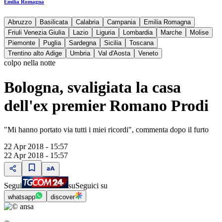
Emilia Romagna
Abruzzo
Basilicata
Calabria
Campania
Emilia Romagna
Friuli Venezia Giulia
Lazio
Liguria
Lombardia
Marche
Molise
Piemonte
Puglia
Sardegna
Sicilia
Toscana
Trentino alto Adige
Umbria
Val d'Aosta
Veneto
colpo nella notte
Bologna, svaligiata la casa
dell'ex premier Romano Prodi
"Mi hanno portato via tutti i miei ricordi", commenta dopo il furto
22 Apr 2018 - 15:57
22 Apr 2018 - 15:57
Segui
su
Seguici su
whatsapp
discover