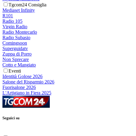
Tgcom24 Consiglia
Mediaset Infinity
R101
Radio 105
Virgin Radio
Radio Montecarlo
Radio Subasio
Comingsoon
Superguidatv
Zuppa di Porro
Non Sprecare
Cotto e Mangiato
Eventi
Identità Golose 2026
Salone del Risparmio 2026
Fuorisalone 2026
L'Artigiano in Fiera 2025
Seguici su