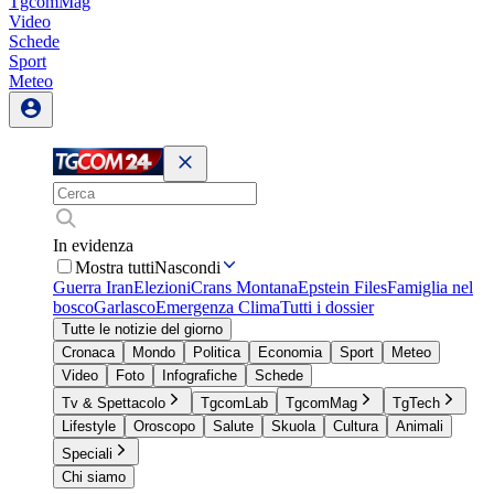
TgcomMag
Video
Schede
Sport
Meteo
In evidenza
Mostra tutti
Nascondi
Guerra Iran
Elezioni
Crans Montana
Epstein Files
Famiglia nel
bosco
Garlasco
Emergenza Clima
Tutti i dossier
Tutte le notizie del giorno
Cronaca
Mondo
Politica
Economia
Sport
Meteo
Video
Foto
Infografiche
Schede
Tv & Spettacolo
TgcomLab
TgcomMag
TgTech
Lifestyle
Oroscopo
Salute
Skuola
Cultura
Animali
Speciali
Chi siamo