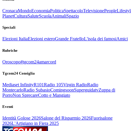
Cronaca
Mondo
Economia
Politica
Spettacolo
Televisione
People
Lifestyl
Planet
Cultura
Salute
Scuola
Animali
Spazio
Speciali
Elezioni Italia
Elezioni estero
Grande Fratello
L'isola dei famosi
Amici
Rubriche
Oroscopo
#tgcom24amarcord
Tgcom24 Consiglia
Mediaset Infinity
R101
Radio 105
Virgin Radio
Radio
Montecarlo
Radio Subasio
Comingsoon
Superguidatv
Zuppa di
Porro
Non Sprecare
Cotto e Mangiato
Eventi
Identità Golose 2026
Salone del Risparmio 2026
Fuorisalone
2026
L'Artigiano in Fiera 2025