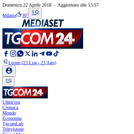
Domenica 22 Aprile 2018
-
Aggiornato alle
15:57
Milano
30°
Leone
(23 Lug - 23 Ago)
Ultim'ora
Cronaca
Mondo
Economia
TgcomLab
Televisione