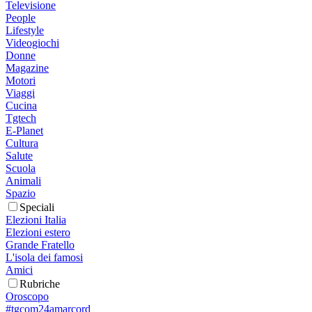
Televisione
People
Lifestyle
Videogiochi
Donne
Magazine
Motori
Viaggi
Cucina
Tgtech
E-Planet
Cultura
Salute
Scuola
Animali
Spazio
Speciali
Elezioni Italia
Elezioni estero
Grande Fratello
L'isola dei famosi
Amici
Rubriche
Oroscopo
#tgcom24amarcord