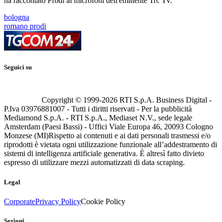
ha raccontato Prodi ai microfoni dell'emittente Trc Tv.
bologna
romano prodi
Seguici su
Copyright © 1999-
2026
RTI S.p.A. Business Digital -
P.Iva 03976881007 - Tutti i diritti riservati - Per la pubblicità
Mediamond S.p.A. - RTI S.p.A., Mediaset N.V., sede legale
Amsterdam (Paesi Bassi) - Uffici Viale Europa 46, 20093 Cologno
Monzese (MI)
Rispetto ai contenuti e ai dati personali trasmessi e/o
riprodotti è vietata ogni utilizzazione funzionale all’addestramento di
sistemi di intelligenza artificiale generativa. È altresì fatto divieto
espresso di utilizzare mezzi automatizzati di data scraping.
Legal
Corporate
Privacy Policy
Cookie Policy
Sezioni