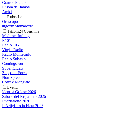
Grande Fratello
L'isola dei famosi
Amici
Rubriche
Oroscopo
#tgcom24amarcord
Tgcom24 Consiglia
Mediaset Infinity
R101
Radio 105
Virgin Radio
Radio Montecarlo
Radio Subasio
Comingsoon
Superguidatv
Zuppa di Porro
Non Sprecare
Cotto e Mangiato
Eventi
Identità Golose 2026
Salone del Risparmio 2026
Fuorisalone 2026
L'Artigiano in Fiera 2025