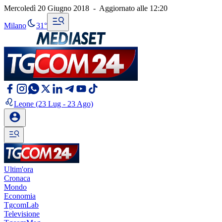
Mercoledì 20 Giugno 2018
-
Aggiornato alle
12:20
Milano
31°
Leone
(23 Lug - 23 Ago)
Ultim'ora
Cronaca
Mondo
Economia
TgcomLab
Televisione