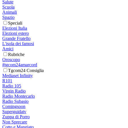
Salute
Scuola
Animali
Spazio
Speciali
Elezioni Italia
Elezioni estero
Grande Fratello
L'isola dei famosi
Amici
Rubriche
Oroscopo
#tgcom24amarcord
Tgcom24 Consiglia
Mediaset Infinity
R101
Radio 105
Virgin Radio
Radio Montecarlo
Radio Subasio
Comingsoon
Superguidatv
Zuppa di Porro
Non Sprecare
Cotto e Mangiato