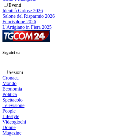
Eventi
Identità Golose 2026
Salone del Risparmio 2026
Fuorisalone 2026
L'Artigiano in Fiera 2025
Seguici su
Sezioni
Cronaca
Mondo
Economia
Politica
Spettacolo
Televisione
People
Lifestyle
Videogiochi
Donne
Magazine