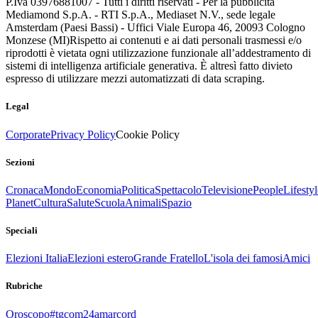
P.Iva 03976881007 - Tutti i diritti riservati - Per la pubblicità
Mediamond S.p.A. - RTI S.p.A., Mediaset N.V., sede legale
Amsterdam (Paesi Bassi) - Uffici Viale Europa 46, 20093 Cologno
Monzese (MI)
Rispetto ai contenuti e ai dati personali trasmessi e/o
riprodotti è vietata ogni utilizzazione funzionale all’addestramento di
sistemi di intelligenza artificiale generativa. È altresì fatto divieto
espresso di utilizzare mezzi automatizzati di data scraping.
Legal
Corporate
Privacy Policy
Cookie Policy
Sezioni
Cronaca
Mondo
Economia
Politica
Spettacolo
Televisione
People
Lifestyl
Planet
Cultura
Salute
Scuola
Animali
Spazio
Speciali
Elezioni Italia
Elezioni estero
Grande Fratello
L'isola dei famosi
Amici
Rubriche
Oroscopo
#tgcom24amarcord