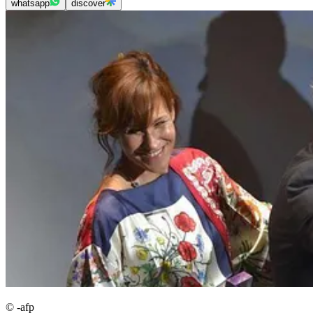
whatsapp
discover
© -afp