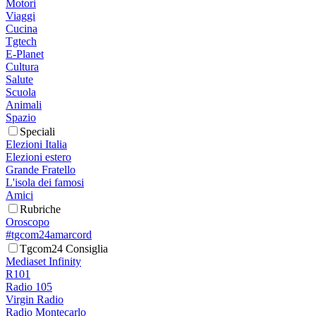
Motori
Viaggi
Cucina
Tgtech
E-Planet
Cultura
Salute
Scuola
Animali
Spazio
Speciali
Elezioni Italia
Elezioni estero
Grande Fratello
L'isola dei famosi
Amici
Rubriche
Oroscopo
#tgcom24amarcord
Tgcom24 Consiglia
Mediaset Infinity
R101
Radio 105
Virgin Radio
Radio Montecarlo