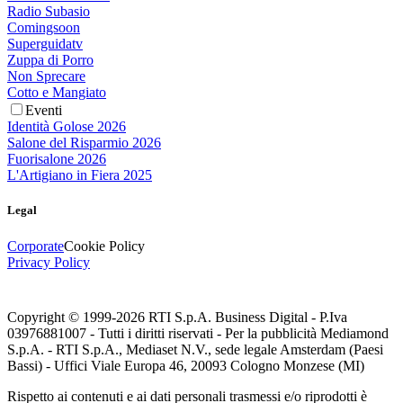
Radio Subasio
Comingsoon
Superguidatv
Zuppa di Porro
Non Sprecare
Cotto e Mangiato
Eventi
Identità Golose 2026
Salone del Risparmio 2026
Fuorisalone 2026
L'Artigiano in Fiera 2025
Legal
Corporate
Cookie Policy
Privacy Policy
Copyright © 1999-
2026
RTI S.p.A. Business Digital - P.Iva
03976881007 - Tutti i diritti riservati - Per la pubblicità Mediamond
S.p.A. - RTI S.p.A., Mediaset N.V., sede legale Amsterdam (Paesi
Bassi) - Uffici Viale Europa 46, 20093 Cologno Monzese (MI)
Rispetto ai contenuti e ai dati personali trasmessi e/o riprodotti è