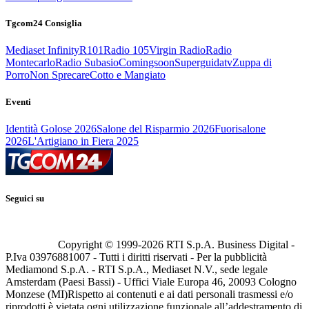
Tgcom24 Consiglia
Mediaset Infinity
R101
Radio 105
Virgin Radio
Radio
Montecarlo
Radio Subasio
Comingsoon
Superguidatv
Zuppa di
Porro
Non Sprecare
Cotto e Mangiato
Eventi
Identità Golose 2026
Salone del Risparmio 2026
Fuorisalone
2026
L'Artigiano in Fiera 2025
Seguici su
Copyright © 1999-
2026
RTI S.p.A. Business Digital -
P.Iva 03976881007 - Tutti i diritti riservati - Per la pubblicità
Mediamond S.p.A. - RTI S.p.A., Mediaset N.V., sede legale
Amsterdam (Paesi Bassi) - Uffici Viale Europa 46, 20093 Cologno
Monzese (MI)
Rispetto ai contenuti e ai dati personali trasmessi e/o
riprodotti è vietata ogni utilizzazione funzionale all’addestramento di