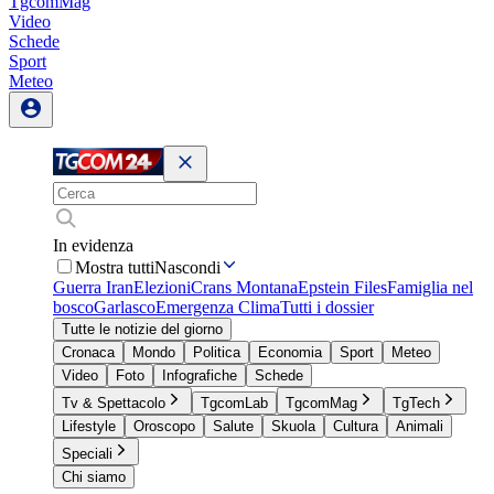
TgcomMag
Video
Schede
Sport
Meteo
In evidenza
Mostra tutti
Nascondi
Guerra Iran
Elezioni
Crans Montana
Epstein Files
Famiglia nel
bosco
Garlasco
Emergenza Clima
Tutti i dossier
Tutte le notizie del giorno
Cronaca
Mondo
Politica
Economia
Sport
Meteo
Video
Foto
Infografiche
Schede
Tv & Spettacolo
TgcomLab
TgcomMag
TgTech
Lifestyle
Oroscopo
Salute
Skuola
Cultura
Animali
Speciali
Chi siamo