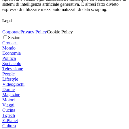
sistemi di intelligenza artificiale generativa. È altresì fatto divieto
espresso di utilizzare mezzi automatizzati di data scraping.
Legal
Corporate
Privacy Policy
Cookie Policy
Sezioni
Cronaca
Mondo
Economia
Politica
Spettacolo
Televisione
People
Lifestyle
Videogiochi
Donne
Magazine
Motori
Viaggi
Cucina
Tgtech
E-Planet
Cultura