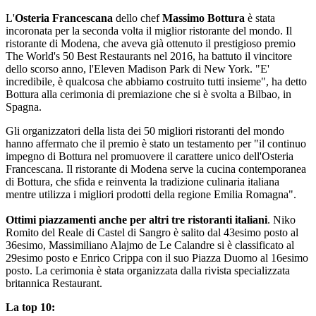
L'
Osteria Francescana
dello chef
Massimo Bottura
è stata
incoronata per la seconda volta il miglior ristorante del mondo. Il
ristorante di Modena, che aveva già ottenuto il prestigioso premio
The World's 50 Best Restaurants nel 2016, ha battuto il vincitore
dello scorso anno, l'Eleven Madison Park di New York. "E'
incredibile, è qualcosa che abbiamo costruito tutti insieme", ha detto
Bottura alla cerimonia di premiazione che si è svolta a Bilbao, in
Spagna.
Gli organizzatori della lista dei 50 migliori ristoranti del mondo
hanno affermato che il premio è stato un testamento per "il continuo
impegno di Bottura nel promuovere il carattere unico dell'Osteria
Francescana. Il ristorante di Modena serve la cucina contemporanea
di Bottura, che sfida e reinventa la tradizione culinaria italiana
mentre utilizza i migliori prodotti della regione Emilia Romagna".
Ottimi piazzamenti anche per altri tre ristoranti italiani
. Niko
Romito del Reale di Castel di Sangro è salito dal 43esimo posto al
36esimo, Massimiliano Alajmo de Le Calandre si è classificato al
29esimo posto e Enrico Crippa con il suo Piazza Duomo al 16esimo
posto. La cerimonia è stata organizzata dalla rivista specializzata
britannica Restaurant.
La top 10: