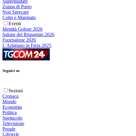
Superguidatv
Zuppa di Porro
Non Sprecare
Cotto e Mangiato
Eventi
Identità Golose 2026
Salone del Risparmio 2026
Fuorisalone 2026
L'Artigiano in Fiera 2025
Seguici su
Sezioni
Cronaca
Mondo
Economia
Politica
Spettacolo
Televisione
People
Lifestyle