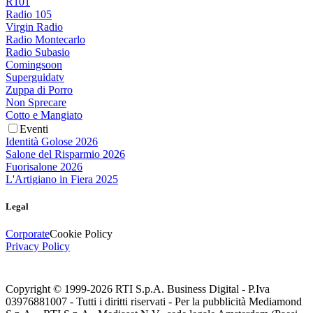
R101
Radio 105
Virgin Radio
Radio Montecarlo
Radio Subasio
Comingsoon
Superguidatv
Zuppa di Porro
Non Sprecare
Cotto e Mangiato
Eventi
Identità Golose 2026
Salone del Risparmio 2026
Fuorisalone 2026
L'Artigiano in Fiera 2025
Legal
Corporate
Cookie Policy
Privacy Policy
Copyright © 1999-
2026
RTI S.p.A. Business Digital - P.Iva
03976881007 - Tutti i diritti riservati - Per la pubblicità Mediamond