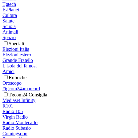
Tgtech
E-Planet
Cultura
Salute
Scuola
Animali
Spazio
Speciali
Elezioni Italia
Elezioni estero
Grande Fratello
L'isola dei famosi
Amici
Rubriche
Oroscopo
#tgcom24amarcord
Tgcom24 Consiglia
Mediaset Infinity
R101
Radio 105
Virgin Radio
Radio Montecarlo
Radio Subasio
Comingsoon