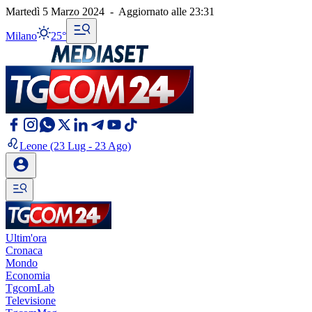
Martedì 5 Marzo 2024
-
Aggiornato alle
23:31
Milano
25°
Leone
(23 Lug - 23 Ago)
Ultim'ora
Cronaca
Mondo
Economia
TgcomLab
Televisione