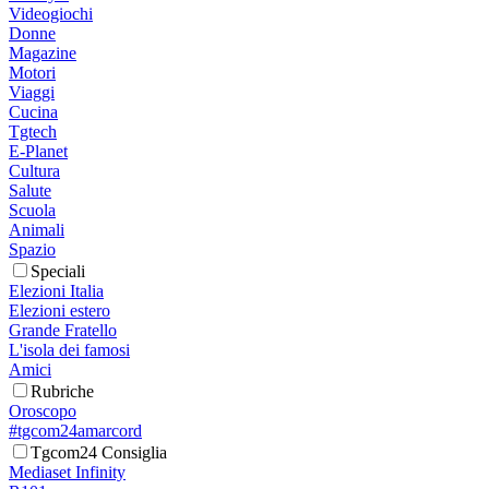
Videogiochi
Donne
Magazine
Motori
Viaggi
Cucina
Tgtech
E-Planet
Cultura
Salute
Scuola
Animali
Spazio
Speciali
Elezioni Italia
Elezioni estero
Grande Fratello
L'isola dei famosi
Amici
Rubriche
Oroscopo
#tgcom24amarcord
Tgcom24 Consiglia
Mediaset Infinity