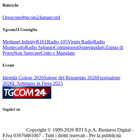
Rubriche
Oroscopo
#tgcom24amarcord
Tgcom24 Consiglia
Mediaset Infinity
R101
Radio 105
Virgin Radio
Radio
Montecarlo
Radio Subasio
Comingsoon
Superguidatv
Zuppa di
Porro
Non Sprecare
Cotto e Mangiato
Eventi
Identità Golose 2026
Salone del Risparmio 2026
Fuorisalone
2026
L'Artigiano in Fiera 2025
Seguici su
Copyright © 1999-
2026
RTI S.p.A. Business Digital -
P.Iva 03976881007 - Tutti i diritti riservati - Per la pubblicità