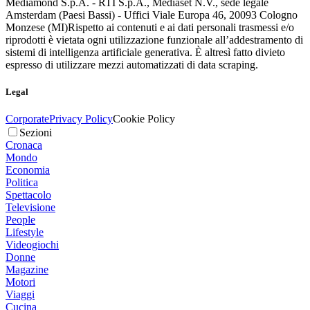
Mediamond S.p.A. - RTI S.p.A., Mediaset N.V., sede legale
Amsterdam (Paesi Bassi) - Uffici Viale Europa 46, 20093 Cologno
Monzese (MI)
Rispetto ai contenuti e ai dati personali trasmessi e/o
riprodotti è vietata ogni utilizzazione funzionale all’addestramento di
sistemi di intelligenza artificiale generativa. È altresì fatto divieto
espresso di utilizzare mezzi automatizzati di data scraping.
Legal
Corporate
Privacy Policy
Cookie Policy
Sezioni
Cronaca
Mondo
Economia
Politica
Spettacolo
Televisione
People
Lifestyle
Videogiochi
Donne
Magazine
Motori
Viaggi
Cucina