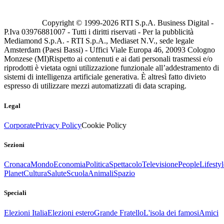
Copyright © 1999-
2026
RTI S.p.A. Business Digital -
P.Iva 03976881007 - Tutti i diritti riservati - Per la pubblicità
Mediamond S.p.A. - RTI S.p.A., Mediaset N.V., sede legale
Amsterdam (Paesi Bassi) - Uffici Viale Europa 46, 20093 Cologno
Monzese (MI)
Rispetto ai contenuti e ai dati personali trasmessi e/o
riprodotti è vietata ogni utilizzazione funzionale all’addestramento di
sistemi di intelligenza artificiale generativa. È altresì fatto divieto
espresso di utilizzare mezzi automatizzati di data scraping.
Legal
Corporate
Privacy Policy
Cookie Policy
Sezioni
Cronaca
Mondo
Economia
Politica
Spettacolo
Televisione
People
Lifestyl
Planet
Cultura
Salute
Scuola
Animali
Spazio
Speciali
Elezioni Italia
Elezioni estero
Grande Fratello
L'isola dei famosi
Amici