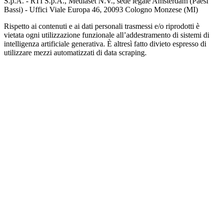
S.p.A. - RTI S.p.A., Mediaset N.V., sede legale Amsterdam (Paesi
Bassi) - Uffici Viale Europa 46, 20093 Cologno Monzese (MI)
Rispetto ai contenuti e ai dati personali trasmessi e/o riprodotti è
vietata ogni utilizzazione funzionale all’addestramento di sistemi di
intelligenza artificiale generativa. È altresì fatto divieto espresso di
utilizzare mezzi automatizzati di data scraping.