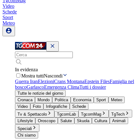
TgcomMag
Video
Schede
Sport
Meteo
In evidenza
Mostra tutti
Nascondi
Guerra Iran
Elezioni
Crans Montana
Epstein Files
Famiglia nel
bosco
Garlasco
Emergenza Clima
Tutti i dossier
Tutte le notizie del giorno
Cronaca
Mondo
Politica
Economia
Sport
Meteo
Video
Foto
Infografiche
Schede
Tv & Spettacolo
TgcomLab
TgcomMag
TgTech
Lifestyle
Oroscopo
Salute
Skuola
Cultura
Animali
Speciali
Chi siamo