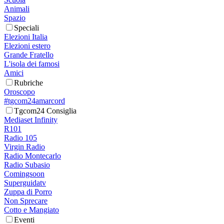
Animali
Spazio
Speciali
Elezioni Italia
Elezioni estero
Grande Fratello
L'isola dei famosi
Amici
Rubriche
Oroscopo
#tgcom24amarcord
Tgcom24 Consiglia
Mediaset Infinity
R101
Radio 105
Virgin Radio
Radio Montecarlo
Radio Subasio
Comingsoon
Superguidatv
Zuppa di Porro
Non Sprecare
Cotto e Mangiato
Eventi