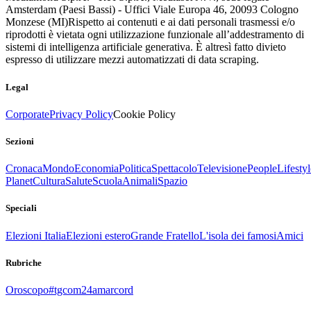
Amsterdam (Paesi Bassi) - Uffici Viale Europa 46, 20093 Cologno
Monzese (MI)
Rispetto ai contenuti e ai dati personali trasmessi e/o
riprodotti è vietata ogni utilizzazione funzionale all’addestramento di
sistemi di intelligenza artificiale generativa. È altresì fatto divieto
espresso di utilizzare mezzi automatizzati di data scraping.
Legal
Corporate
Privacy Policy
Cookie Policy
Sezioni
Cronaca
Mondo
Economia
Politica
Spettacolo
Televisione
People
Lifestyl
Planet
Cultura
Salute
Scuola
Animali
Spazio
Speciali
Elezioni Italia
Elezioni estero
Grande Fratello
L'isola dei famosi
Amici
Rubriche
Oroscopo
#tgcom24amarcord