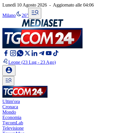
Lunedì 10 Agosto 2026
-
Aggiornato alle
04:06
Milano
26°
Leone
(23 Lug - 23 Ago)
Ultim'ora
Cronaca
Mondo
Economia
TgcomLab
Televisione