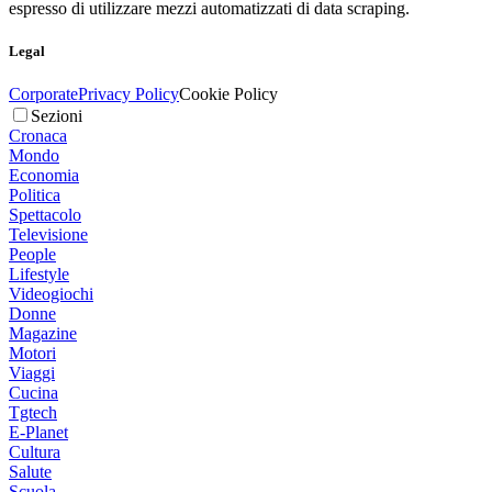
espresso di utilizzare mezzi automatizzati di data scraping.
Legal
Corporate
Privacy Policy
Cookie Policy
Sezioni
Cronaca
Mondo
Economia
Politica
Spettacolo
Televisione
People
Lifestyle
Videogiochi
Donne
Magazine
Motori
Viaggi
Cucina
Tgtech
E-Planet
Cultura
Salute
Scuola