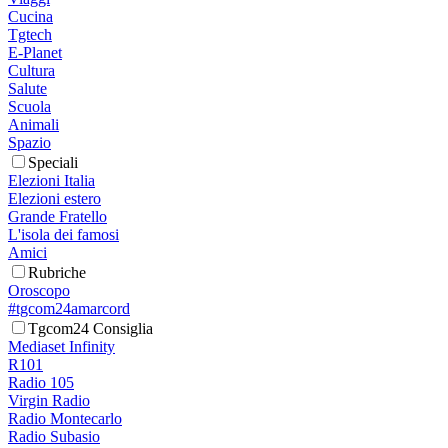
Cucina
Tgtech
E-Planet
Cultura
Salute
Scuola
Animali
Spazio
Speciali
Elezioni Italia
Elezioni estero
Grande Fratello
L'isola dei famosi
Amici
Rubriche
Oroscopo
#tgcom24amarcord
Tgcom24 Consiglia
Mediaset Infinity
R101
Radio 105
Virgin Radio
Radio Montecarlo
Radio Subasio