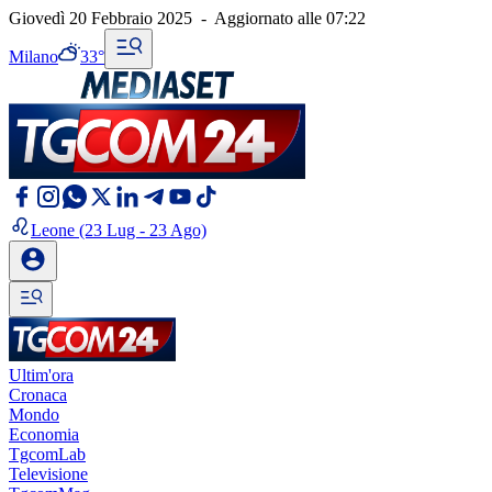
Giovedì 20 Febbraio 2025
-
Aggiornato alle
07:22
Milano
33°
Leone
(23 Lug - 23 Ago)
Ultim'ora
Cronaca
Mondo
Economia
TgcomLab
Televisione