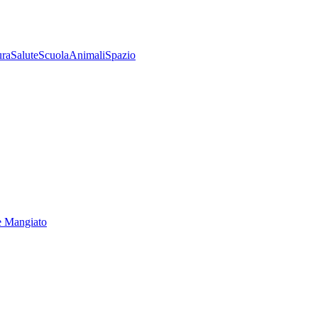
ura
Salute
Scuola
Animali
Spazio
e Mangiato