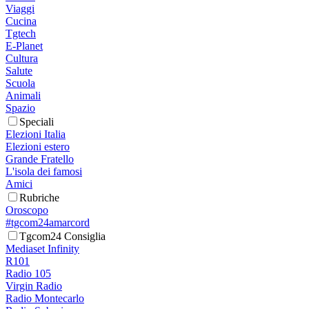
Viaggi
Cucina
Tgtech
E-Planet
Cultura
Salute
Scuola
Animali
Spazio
Speciali
Elezioni Italia
Elezioni estero
Grande Fratello
L'isola dei famosi
Amici
Rubriche
Oroscopo
#tgcom24amarcord
Tgcom24 Consiglia
Mediaset Infinity
R101
Radio 105
Virgin Radio
Radio Montecarlo