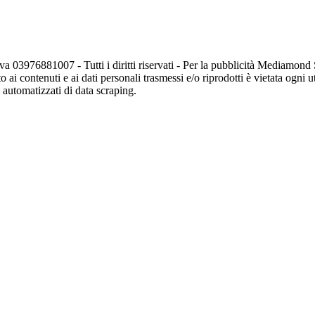
va 03976881007 - Tutti i diritti riservati - Per la pubblicità Mediamon
o ai contenuti e ai dati personali trasmessi e/o riprodotti è vietata ogni 
zi automatizzati di data scraping.