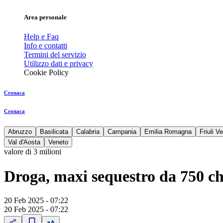
Area personale
Help e Faq
Info e contatti
Termini del servizio
Utilizzo dati e privacy
Cookie Policy
Cronaca
Cronaca
Abruzzo
Basilicata
Calabria
Campania
Emilia Romagna
Friuli V
Val d'Aosta
Veneto
valore di 3 milioni
Droga, maxi sequestro da 750 chi
20 Feb 2025 - 07:22
20 Feb 2025 - 07:22