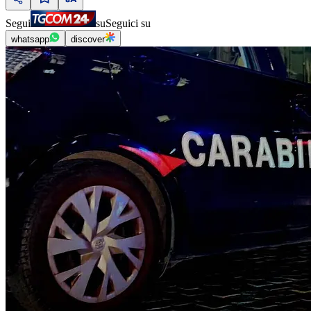
Segui
su
Seguici su
whatsapp
discover