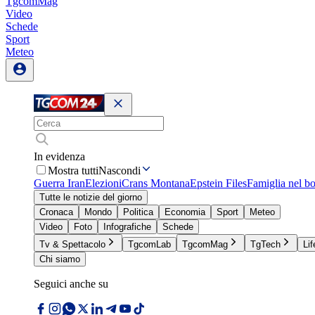
TgcomMag
Video
Schede
Sport
Meteo
In evidenza
Mostra tutti
Nascondi
Guerra Iran
Elezioni
Crans Montana
Epstein Files
Famiglia nel b
Tutte le notizie del giorno
Cronaca
Mondo
Politica
Economia
Sport
Meteo
Video
Foto
Infografiche
Schede
Tv & Spettacolo
TgcomLab
TgcomMag
TgTech
Lif
Chi siamo
Seguici anche su