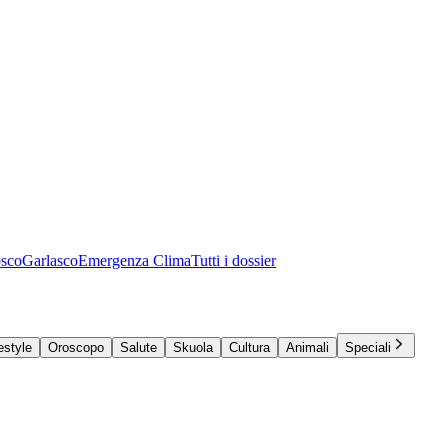
osco
Garlasco
Emergenza Clima
Tutti i dossier
estyle
Oroscopo
Salute
Skuola
Cultura
Animali
Speciali