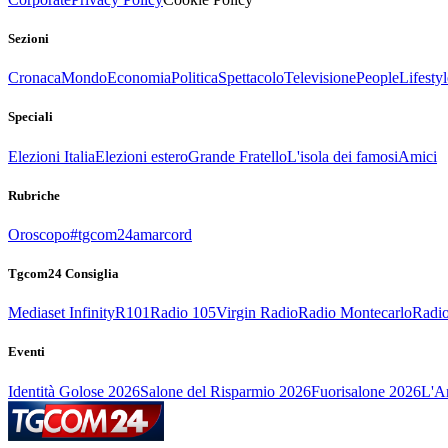
Sezioni
Cronaca
Mondo
Economia
Politica
Spettacolo
Televisione
People
Lifestyl
Speciali
Elezioni Italia
Elezioni estero
Grande Fratello
L'isola dei famosi
Amici
Rubriche
Oroscopo
#tgcom24amarcord
Tgcom24 Consiglia
Mediaset Infinity
R101
Radio 105
Virgin Radio
Radio Montecarlo
Radio
Eventi
Identità Golose 2026
Salone del Risparmio 2026
Fuorisalone 2026
L'Ar