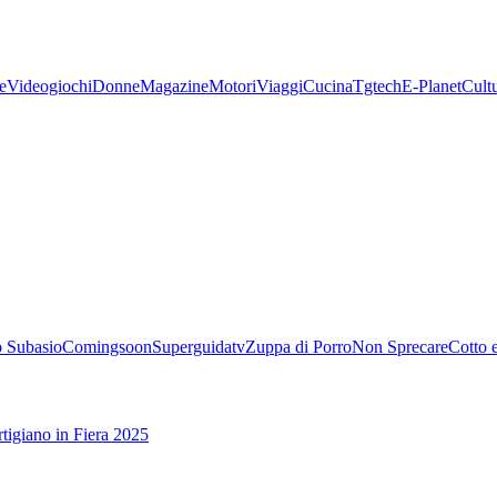
e
Videogiochi
Donne
Magazine
Motori
Viaggi
Cucina
Tgtech
E-Planet
Cult
 Subasio
Comingsoon
Superguidatv
Zuppa di Porro
Non Sprecare
Cotto 
tigiano in Fiera 2025