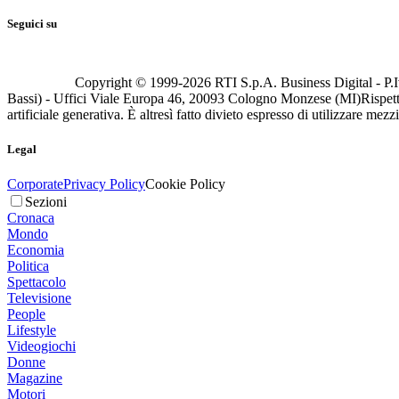
Seguici su
Copyright © 1999-
2026
RTI S.p.A. Business Digital - P.I
Bassi) - Uffici Viale Europa 46, 20093 Cologno Monzese (MI)
Rispett
artificiale generativa. È altresì fatto divieto espresso di utilizzare mez
Legal
Corporate
Privacy Policy
Cookie Policy
Sezioni
Cronaca
Mondo
Economia
Politica
Spettacolo
Televisione
People
Lifestyle
Videogiochi
Donne
Magazine
Motori