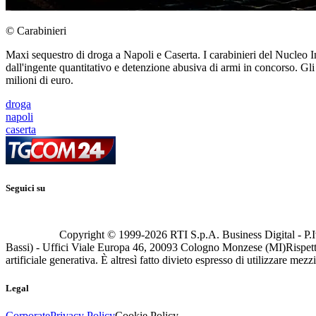
© Carabinieri
Maxi sequestro di droga a Napoli e Caserta. I carabinieri del Nucleo I
dall'ingente quantitativo e detenzione abusiva di armi in concorso. Gli i
milioni di euro.
droga
napoli
caserta
Seguici su
Copyright © 1999-
2026
RTI S.p.A. Business Digital - P.I
Bassi) - Uffici Viale Europa 46, 20093 Cologno Monzese (MI)
Rispett
artificiale generativa. È altresì fatto divieto espresso di utilizzare mez
Legal
Corporate
Privacy Policy
Cookie Policy