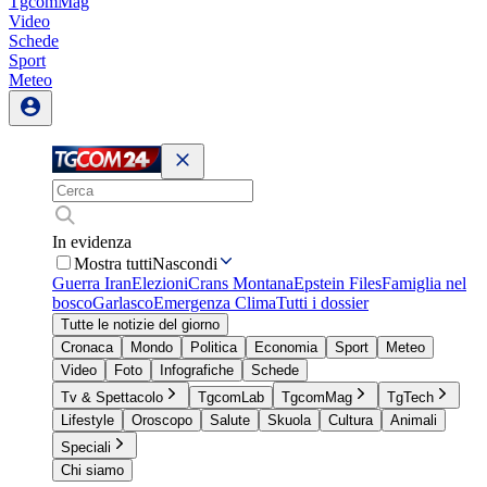
TgcomMag
Video
Schede
Sport
Meteo
In evidenza
Mostra tutti
Nascondi
Guerra Iran
Elezioni
Crans Montana
Epstein Files
Famiglia nel
bosco
Garlasco
Emergenza Clima
Tutti i dossier
Tutte le notizie del giorno
Cronaca
Mondo
Politica
Economia
Sport
Meteo
Video
Foto
Infografiche
Schede
Tv & Spettacolo
TgcomLab
TgcomMag
TgTech
Lifestyle
Oroscopo
Salute
Skuola
Cultura
Animali
Speciali
Chi siamo