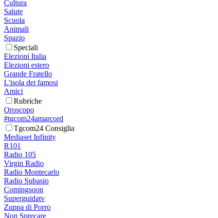
Cultura
Salute
Scuola
Animali
Spazio
Speciali
Elezioni Italia
Elezioni estero
Grande Fratello
L'isola dei famosi
Amici
Rubriche
Oroscopo
#tgcom24amarcord
Tgcom24 Consiglia
Mediaset Infinity
R101
Radio 105
Virgin Radio
Radio Montecarlo
Radio Subasio
Comingsoon
Superguidatv
Zuppa di Porro
Non Sprecare