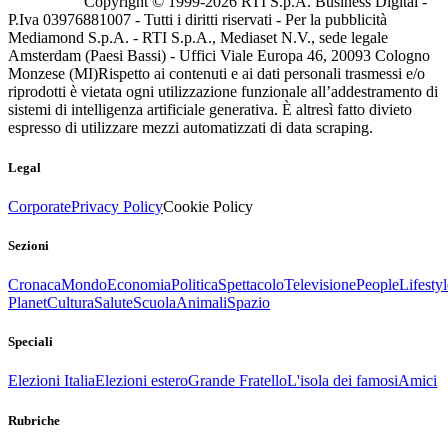
Copyright © 1999-
2026
RTI S.p.A. Business Digital -
P.Iva 03976881007 - Tutti i diritti riservati - Per la pubblicità
Mediamond S.p.A. - RTI S.p.A., Mediaset N.V., sede legale
Amsterdam (Paesi Bassi) - Uffici Viale Europa 46, 20093 Cologno
Monzese (MI)
Rispetto ai contenuti e ai dati personali trasmessi e/o
riprodotti è vietata ogni utilizzazione funzionale all’addestramento di
sistemi di intelligenza artificiale generativa. È altresì fatto divieto
espresso di utilizzare mezzi automatizzati di data scraping.
Legal
Corporate
Privacy Policy
Cookie Policy
Sezioni
Cronaca
Mondo
Economia
Politica
Spettacolo
Televisione
People
Lifestyl
Planet
Cultura
Salute
Scuola
Animali
Spazio
Speciali
Elezioni Italia
Elezioni estero
Grande Fratello
L'isola dei famosi
Amici
Rubriche