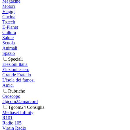
Magazine
Motori
Viaggi
Cucina
Tgtech
E-Planet
Cultura
Salute
Scuola
Animali
Spazio
Speciali
Elezioni Italia
Elezioni estero
Grande Fratello
L'isola dei famosi
Amici
Rubriche
Oroscopo
#tgcom24amarcord
Tgcom24 Consiglia
Mediaset Infinity
R101
Radio 105
Virgin Radio