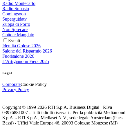
Radio Montecarlo
Radio Subasio
Comingsoon
Superguidatv
Zuppa di Porro
Non Sprecare
Cotto e Mangiato
Eventi
Identità Golose 2026
Salone del Risparmio 2026
Fuorisalone 2026
L'Artigiano in Fiera 2025
Legal
Corporate
Cookie Policy
Privacy Policy
Copyright © 1999-
2026
RTI S.p.A. Business Digital - P.Iva
03976881007 - Tutti i diritti riservati - Per la pubblicità Mediamond
S.p.A. - RTI S.p.A., Mediaset N.V., sede legale Amsterdam (Paesi
Bassi) - Uffici Viale Europa 46, 20093 Cologno Monzese (MI)