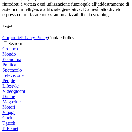
riprodotti è vietata ogni utilizzazione funzionale all’addestramento di
sistemi di intelligenza artificiale generativa. È altresì fatto divieto
espresso di utilizzare mezzi automatizzati di data scraping.
Legal
Corporate
Privacy Policy
Cookie Policy
Sezioni
Cronaca
Mondo
Economia
Politica
Spettacolo
Televisione
People
Lifestyle
Videogiochi
Donne
Magazine
Motori
Viaggi
Cucina
Tgtech
E-Planet