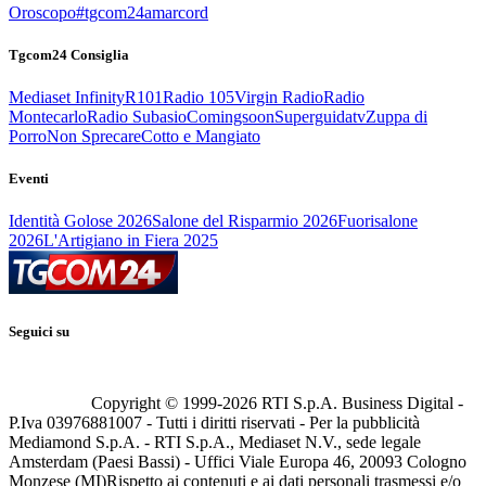
Oroscopo
#tgcom24amarcord
Tgcom24 Consiglia
Mediaset Infinity
R101
Radio 105
Virgin Radio
Radio
Montecarlo
Radio Subasio
Comingsoon
Superguidatv
Zuppa di
Porro
Non Sprecare
Cotto e Mangiato
Eventi
Identità Golose 2026
Salone del Risparmio 2026
Fuorisalone
2026
L'Artigiano in Fiera 2025
Seguici su
Copyright © 1999-
2026
RTI S.p.A. Business Digital -
P.Iva 03976881007 - Tutti i diritti riservati - Per la pubblicità
Mediamond S.p.A. - RTI S.p.A., Mediaset N.V., sede legale
Amsterdam (Paesi Bassi) - Uffici Viale Europa 46, 20093 Cologno
Monzese (MI)
Rispetto ai contenuti e ai dati personali trasmessi e/o