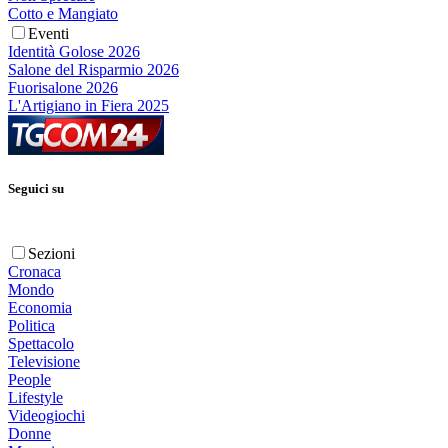
Cotto e Mangiato
Eventi
Identità Golose 2026
Salone del Risparmio 2026
Fuorisalone 2026
L'Artigiano in Fiera 2025
Seguici su
Sezioni
Cronaca
Mondo
Economia
Politica
Spettacolo
Televisione
People
Lifestyle
Videogiochi
Donne