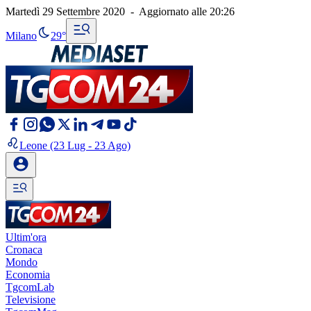
Martedì 29 Settembre 2020
-
Aggiornato alle
20:26
Milano
29°
Leone
(23 Lug - 23 Ago)
Ultim'ora
Cronaca
Mondo
Economia
TgcomLab
Televisione