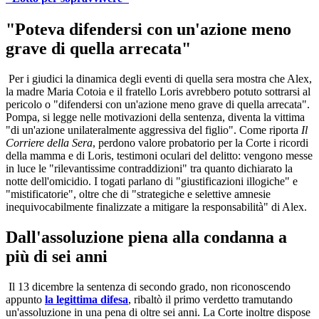
"Poteva difendersi con un'azione meno
grave di quella arrecata"
Per i giudici la dinamica degli eventi di quella sera mostra che Alex,
la madre Maria Cotoia e il fratello Loris avrebbero potuto sottrarsi al
pericolo o "difendersi con un'azione meno grave di quella arrecata".
Pompa, si legge nelle motivazioni della sentenza, diventa la vittima
"di un'azione unilateralmente aggressiva del figlio". Come riporta
Il
Corriere della Sera
, perdono valore probatorio per la Corte i ricordi
della mamma e di Loris, testimoni oculari del delitto: vengono messe
in luce le "rilevantissime contraddizioni" tra quanto dichiarato la
notte dell'omicidio. I togati parlano di "giustificazioni illogiche" e
"mistificatorie", oltre che di "strategiche e selettive amnesie
inequivocabilmente finalizzate a mitigare la responsabilità" di Alex.
Dall'assoluzione piena alla condanna a
più di sei anni
Il 13 dicembre la sentenza di secondo grado, non riconoscendo
appunto
la legittima difesa
, ribaltò il primo verdetto tramutando
un'assoluzione in una pena di oltre sei anni. La Corte inoltre dispose