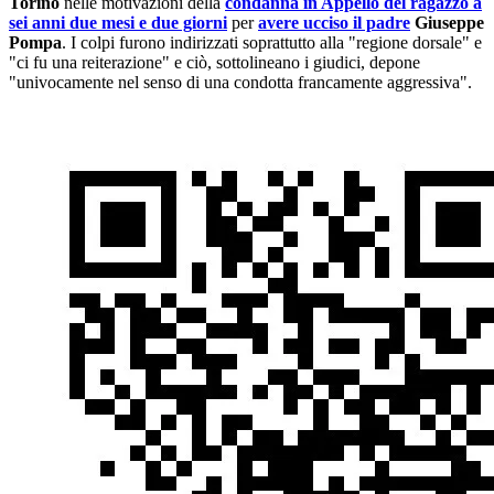
Torino
nelle motivazioni della
condanna in Appello del ragazzo a
sei anni due mesi e due giorni
per
avere ucciso il padre
Giuseppe
Pompa
. I colpi furono indirizzati soprattutto alla "regione dorsale" e
"ci fu una reiterazione" e ciò, sottolineano i giudici, depone
"univocamente nel senso di una condotta francamente aggressiva".