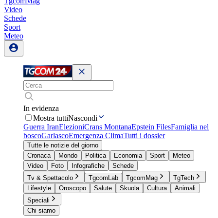
TgcomMag
Video
Schede
Sport
Meteo
In evidenza
Mostra tutti
Nascondi
Guerra Iran
Elezioni
Crans Montana
Epstein Files
Famiglia nel
bosco
Garlasco
Emergenza Clima
Tutti i dossier
Tutte le notizie del giorno
Cronaca
Mondo
Politica
Economia
Sport
Meteo
Video
Foto
Infografiche
Schede
Tv & Spettacolo
TgcomLab
TgcomMag
TgTech
Lifestyle
Oroscopo
Salute
Skuola
Cultura
Animali
Speciali
Chi siamo