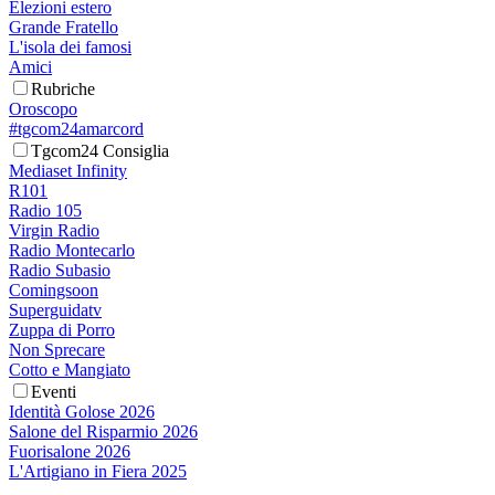
Elezioni estero
Grande Fratello
L'isola dei famosi
Amici
Rubriche
Oroscopo
#tgcom24amarcord
Tgcom24 Consiglia
Mediaset Infinity
R101
Radio 105
Virgin Radio
Radio Montecarlo
Radio Subasio
Comingsoon
Superguidatv
Zuppa di Porro
Non Sprecare
Cotto e Mangiato
Eventi
Identità Golose 2026
Salone del Risparmio 2026
Fuorisalone 2026
L'Artigiano in Fiera 2025