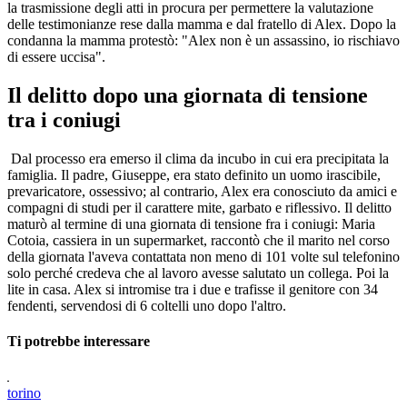
la trasmissione degli atti in procura per permettere la valutazione
delle testimonianze rese dalla mamma e dal fratello di Alex. Dopo la
condanna la mamma protestò: "Alex non è un assassino, io rischiavo
di essere uccisa".
Il delitto dopo una giornata di tensione
tra i coniugi
Dal processo era emerso il clima da incubo in cui era precipitata la
famiglia. Il padre, Giuseppe, era stato definito un uomo irascibile,
prevaricatore, ossessivo; al contrario, Alex era conosciuto da amici e
compagni di studi per il carattere mite, garbato e riflessivo. Il delitto
maturò al termine di una giornata di tensione fra i coniugi: Maria
Cotoia, cassiera in un supermarket, raccontò che il marito nel corso
della giornata l'aveva contattata non meno di 101 volte sul telefonino
solo perché credeva che al lavoro avesse salutato un collega. Poi la
lite in casa. Alex si intromise tra i due e trafisse il genitore con 34
fendenti, servendosi di 6 coltelli uno dopo l'altro.
Ti potrebbe interessare
torino