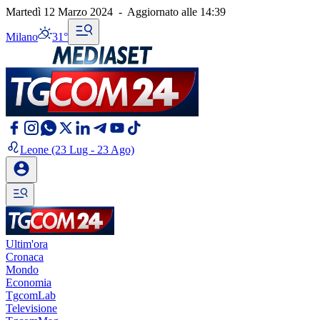
Martedì 12 Marzo 2024
-
Aggiornato alle
14:39
Milano
31°
Leone
(23 Lug - 23 Ago)
Ultim'ora
Cronaca
Mondo
Economia
TgcomLab
Televisione