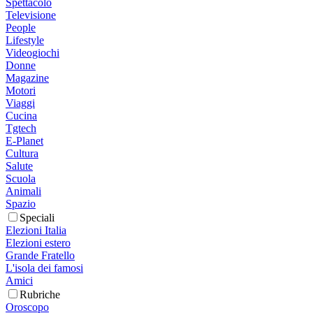
Spettacolo
Televisione
People
Lifestyle
Videogiochi
Donne
Magazine
Motori
Viaggi
Cucina
Tgtech
E-Planet
Cultura
Salute
Scuola
Animali
Spazio
Speciali
Elezioni Italia
Elezioni estero
Grande Fratello
L'isola dei famosi
Amici
Rubriche
Oroscopo