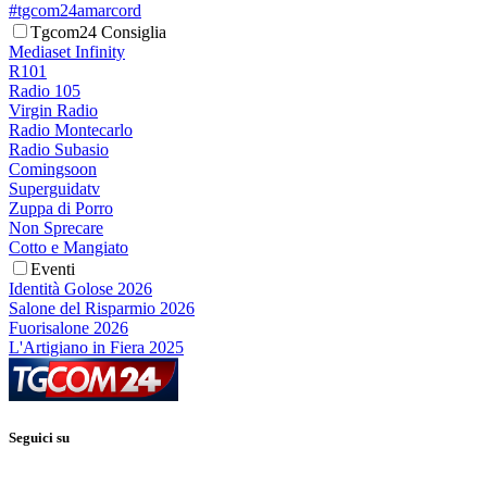
#tgcom24amarcord
Tgcom24 Consiglia
Mediaset Infinity
R101
Radio 105
Virgin Radio
Radio Montecarlo
Radio Subasio
Comingsoon
Superguidatv
Zuppa di Porro
Non Sprecare
Cotto e Mangiato
Eventi
Identità Golose 2026
Salone del Risparmio 2026
Fuorisalone 2026
L'Artigiano in Fiera 2025
Seguici su