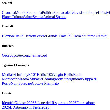
Sezioni
Cronaca
Mondo
Economia
Politica
Spettacolo
Televisione
People
Lifestyl
Planet
Cultura
Salute
Scuola
Animali
Spazio
Speciali
Elezioni Italia
Elezioni estero
Grande Fratello
L'isola dei famosi
Amici
Rubriche
Oroscopo
#tgcom24amarcord
Tgcom24 Consiglia
Mediaset Infinity
R101
Radio 105
Virgin Radio
Radio
Montecarlo
Radio Subasio
Comingsoon
Superguidatv
Zuppa di
Porro
Non Sprecare
Cotto e Mangiato
Eventi
Identità Golose 2026
Salone del Risparmio 2026
Fuorisalone
2026
L'Artigiano in Fiera 2025