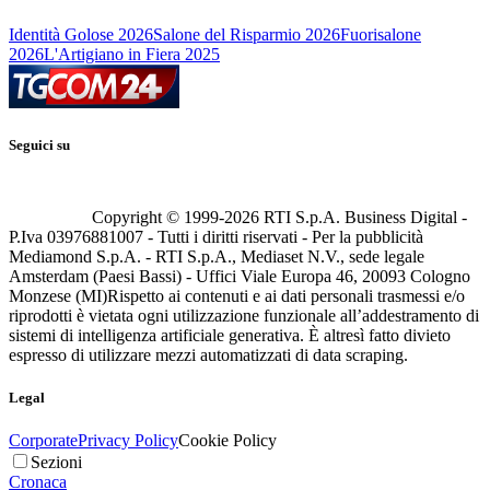
Identità Golose 2026
Salone del Risparmio 2026
Fuorisalone
2026
L'Artigiano in Fiera 2025
Seguici su
Copyright © 1999-
2026
RTI S.p.A. Business Digital -
P.Iva 03976881007 - Tutti i diritti riservati - Per la pubblicità
Mediamond S.p.A. - RTI S.p.A., Mediaset N.V., sede legale
Amsterdam (Paesi Bassi) - Uffici Viale Europa 46, 20093 Cologno
Monzese (MI)
Rispetto ai contenuti e ai dati personali trasmessi e/o
riprodotti è vietata ogni utilizzazione funzionale all’addestramento di
sistemi di intelligenza artificiale generativa. È altresì fatto divieto
espresso di utilizzare mezzi automatizzati di data scraping.
Legal
Corporate
Privacy Policy
Cookie Policy
Sezioni
Cronaca