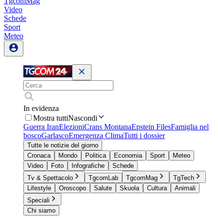
TgcomMag
Video
Schede
Sport
Meteo
In evidenza
Mostra tutti
Nascondi
Guerra Iran
Elezioni
Crans Montana
Epstein Files
Famiglia nel
bosco
Garlasco
Emergenza Clima
Tutti i dossier
Tutte le notizie del giorno
Cronaca
Mondo
Politica
Economia
Sport
Meteo
Video
Foto
Infografiche
Schede
Tv & Spettacolo
TgcomLab
TgcomMag
TgTech
Lifestyle
Oroscopo
Salute
Skuola
Cultura
Animali
Speciali
Chi siamo