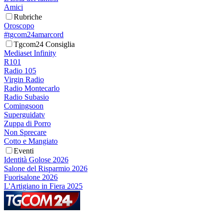
Amici
Rubriche
Oroscopo
#tgcom24amarcord
Tgcom24 Consiglia
Mediaset Infinity
R101
Radio 105
Virgin Radio
Radio Montecarlo
Radio Subasio
Comingsoon
Superguidatv
Zuppa di Porro
Non Sprecare
Cotto e Mangiato
Eventi
Identità Golose 2026
Salone del Risparmio 2026
Fuorisalone 2026
L'Artigiano in Fiera 2025