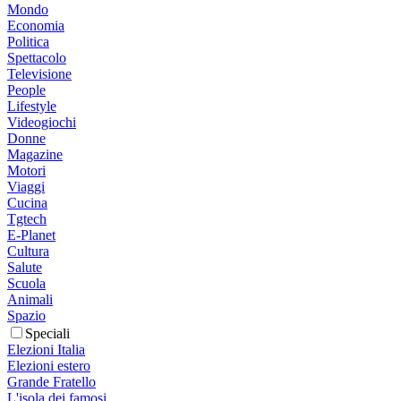
Mondo
Economia
Politica
Spettacolo
Televisione
People
Lifestyle
Videogiochi
Donne
Magazine
Motori
Viaggi
Cucina
Tgtech
E-Planet
Cultura
Salute
Scuola
Animali
Spazio
Speciali
Elezioni Italia
Elezioni estero
Grande Fratello
L'isola dei famosi