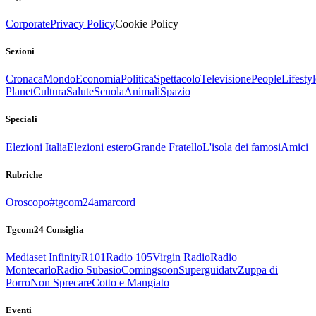
Corporate
Privacy Policy
Cookie Policy
Sezioni
Cronaca
Mondo
Economia
Politica
Spettacolo
Televisione
People
Lifestyl
Planet
Cultura
Salute
Scuola
Animali
Spazio
Speciali
Elezioni Italia
Elezioni estero
Grande Fratello
L'isola dei famosi
Amici
Rubriche
Oroscopo
#tgcom24amarcord
Tgcom24 Consiglia
Mediaset Infinity
R101
Radio 105
Virgin Radio
Radio
Montecarlo
Radio Subasio
Comingsoon
Superguidatv
Zuppa di
Porro
Non Sprecare
Cotto e Mangiato
Eventi