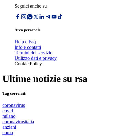
Seguici anche su
Area personale
Help e Faq
Info e contatti
Termini del servizio
Utilizzo dati e privacy
Cookie Policy
Ultime notizie su
rsa
Tag correlati:
coronavirus
covid
milano
coronavirusitalia
anziani
como