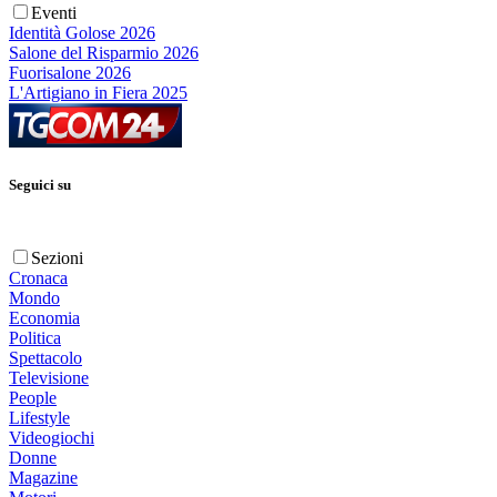
Eventi
Identità Golose 2026
Salone del Risparmio 2026
Fuorisalone 2026
L'Artigiano in Fiera 2025
Seguici su
Sezioni
Cronaca
Mondo
Economia
Politica
Spettacolo
Televisione
People
Lifestyle
Videogiochi
Donne
Magazine