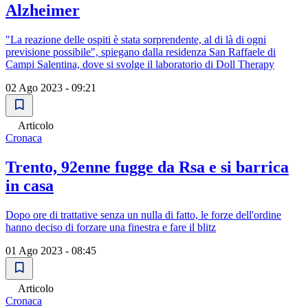
Alzheimer
"La reazione delle ospiti è stata sorprendente, al di là di ogni
previsione possibile", spiegano dalla residenza San Raffaele di
Campi Salentina, dove si svolge il laboratorio di Doll Therapy
02 Ago 2023 - 09:21
Articolo
Cronaca
Trento, 92enne fugge da Rsa e si barrica
in casa
Dopo ore di trattative senza un nulla di fatto, le forze dell'ordine
hanno deciso di forzare una finestra e fare il blitz
01 Ago 2023 - 08:45
Articolo
Cronaca