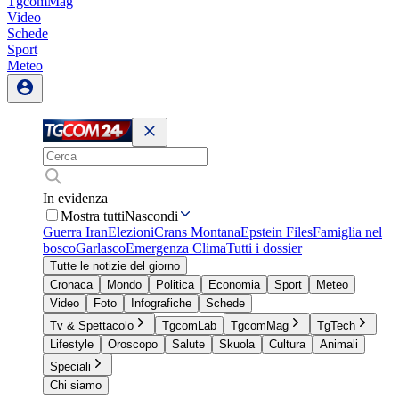
TgcomMag
Video
Schede
Sport
Meteo
In evidenza
Mostra tutti
Nascondi
Guerra Iran
Elezioni
Crans Montana
Epstein Files
Famiglia nel
bosco
Garlasco
Emergenza Clima
Tutti i dossier
Tutte le notizie del giorno
Cronaca
Mondo
Politica
Economia
Sport
Meteo
Video
Foto
Infografiche
Schede
Tv & Spettacolo
TgcomLab
TgcomMag
TgTech
Lifestyle
Oroscopo
Salute
Skuola
Cultura
Animali
Speciali
Chi siamo