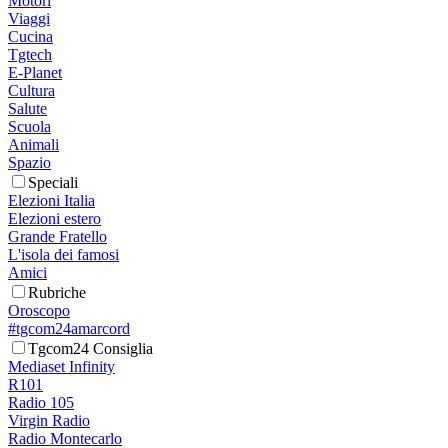
Motori
Viaggi
Cucina
Tgtech
E-Planet
Cultura
Salute
Scuola
Animali
Spazio
Speciali
Elezioni Italia
Elezioni estero
Grande Fratello
L'isola dei famosi
Amici
Rubriche
Oroscopo
#tgcom24amarcord
Tgcom24 Consiglia
Mediaset Infinity
R101
Radio 105
Virgin Radio
Radio Montecarlo