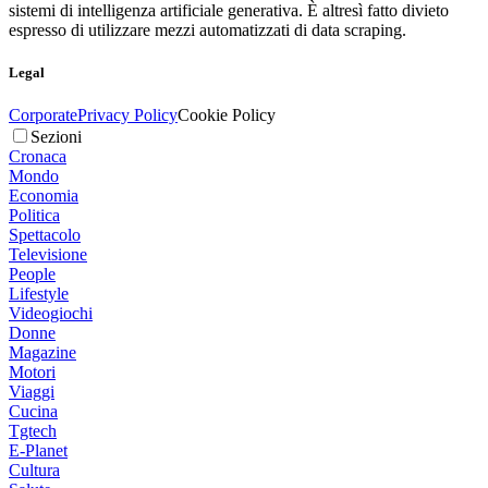
sistemi di intelligenza artificiale generativa. È altresì fatto divieto
espresso di utilizzare mezzi automatizzati di data scraping.
Legal
Corporate
Privacy Policy
Cookie Policy
Sezioni
Cronaca
Mondo
Economia
Politica
Spettacolo
Televisione
People
Lifestyle
Videogiochi
Donne
Magazine
Motori
Viaggi
Cucina
Tgtech
E-Planet
Cultura