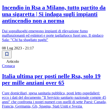
Incendio in Rsa a Milano, tutto partito da
una sigaretta | Si indaga sugli impianti
antincendio non a norma
Dai sopralluoghi emergono impianti di rilevazione fumo
malfunzionanti ed estintori e porte tagliafuoco fuori uso. Il sindaco
Sala: "Chi ha sbagliato paghi"
08 Lug 2023 - 21:17
Articolo
Cronaca
Italia ultima per posti nelle Rsa, solo 19
per mille anziani over 65
Cure domiciliari, spesa sanitaria pubblica, posti letto ospedalieri:
ecco i dati del documento "Il Servizio sanitario nazionale compie 45
anni" che confronta i nostri numeri con quelli di sette Paesi: Canada,
Francia, Germania, Gb, Spagna, Stati Uniti e Svezia