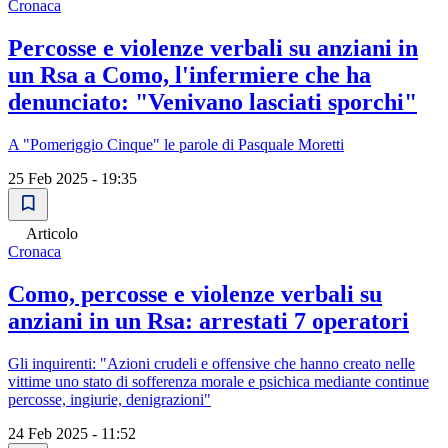
Cronaca
Percosse e violenze verbali su anziani in
un Rsa a Como, l'infermiere che ha
denunciato: "Venivano lasciati sporchi"
A "Pomeriggio Cinque" le parole di Pasquale Moretti
25 Feb 2025 - 19:35
Articolo
Cronaca
Como, percosse e violenze verbali su
anziani in un Rsa: arrestati 7 operatori
Gli inquirenti: "Azioni crudeli e offensive che hanno creato nelle
vittime uno stato di sofferenza morale e psichica mediante continue
percosse, ingiurie, denigrazioni"
24 Feb 2025 - 11:52