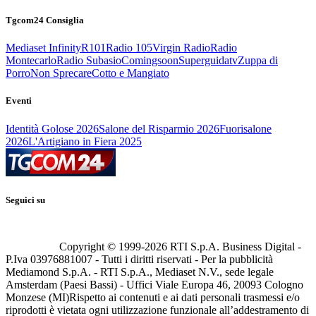
Tgcom24 Consiglia
Mediaset Infinity
R101
Radio 105
Virgin Radio
Radio
Montecarlo
Radio Subasio
Comingsoon
Superguidatv
Zuppa di
Porro
Non Sprecare
Cotto e Mangiato
Eventi
Identità Golose 2026
Salone del Risparmio 2026
Fuorisalone
2026
L'Artigiano in Fiera 2025
Seguici su
Copyright © 1999-
2026
RTI S.p.A. Business Digital -
P.Iva 03976881007 - Tutti i diritti riservati - Per la pubblicità
Mediamond S.p.A. - RTI S.p.A., Mediaset N.V., sede legale
Amsterdam (Paesi Bassi) - Uffici Viale Europa 46, 20093 Cologno
Monzese (MI)
Rispetto ai contenuti e ai dati personali trasmessi e/o
riprodotti è vietata ogni utilizzazione funzionale all’addestramento di