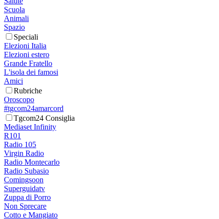
Salute
Scuola
Animali
Spazio
Speciali
Elezioni Italia
Elezioni estero
Grande Fratello
L'isola dei famosi
Amici
Rubriche
Oroscopo
#tgcom24amarcord
Tgcom24 Consiglia
Mediaset Infinity
R101
Radio 105
Virgin Radio
Radio Montecarlo
Radio Subasio
Comingsoon
Superguidatv
Zuppa di Porro
Non Sprecare
Cotto e Mangiato