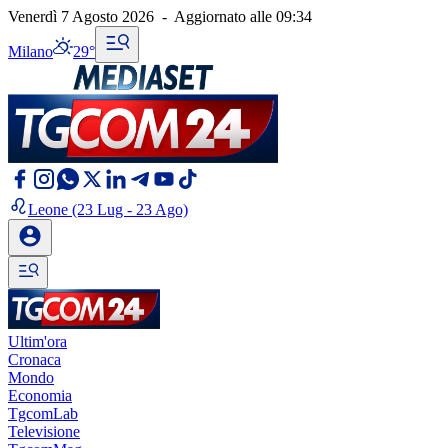
Venerdì 7 Agosto 2026
-
Aggiornato alle
09:34
Milano
29°
Leone
(23 Lug - 23 Ago)
Ultim'ora
Cronaca
Mondo
Economia
TgcomLab
Televisione