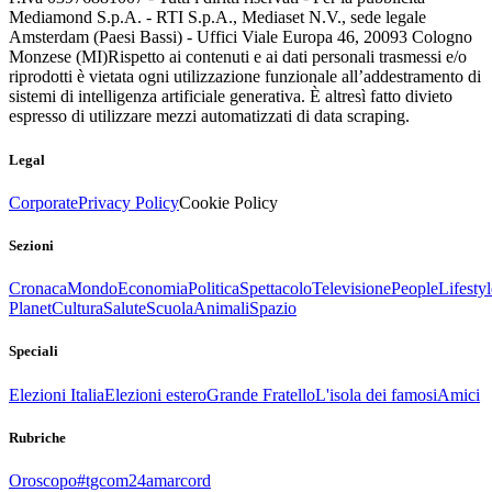
Mediamond S.p.A. - RTI S.p.A., Mediaset N.V., sede legale
Amsterdam (Paesi Bassi) - Uffici Viale Europa 46, 20093 Cologno
Monzese (MI)
Rispetto ai contenuti e ai dati personali trasmessi e/o
riprodotti è vietata ogni utilizzazione funzionale all’addestramento di
sistemi di intelligenza artificiale generativa. È altresì fatto divieto
espresso di utilizzare mezzi automatizzati di data scraping.
Legal
Corporate
Privacy Policy
Cookie Policy
Sezioni
Cronaca
Mondo
Economia
Politica
Spettacolo
Televisione
People
Lifestyl
Planet
Cultura
Salute
Scuola
Animali
Spazio
Speciali
Elezioni Italia
Elezioni estero
Grande Fratello
L'isola dei famosi
Amici
Rubriche
Oroscopo
#tgcom24amarcord