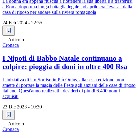
La donna era appena riuscita a riottenere la sua libertà e a trasferirsi
a Roma dopo una lunga battaglia legale, ad aprile era "evasa" dalla
casa di riposo per andare sulla riviera romagnola
24 Feb 2024 - 22:55
Articolo
Cronaca
I Nipoti di Babbo Natale continuano a
colpire: pioggia di doni in oltre 400 Rsa
L'iniziativa di Un Sorriso in Più Onlus, alla sesta edizione, non
smette di portare la magia delle Feste agli anziani delle case di riposo
italiane. Quest'anno realizzati i desideri di più di 6.400 nonni
acquisiti
23 Dic 2023 - 10:30
Articolo
Cronaca