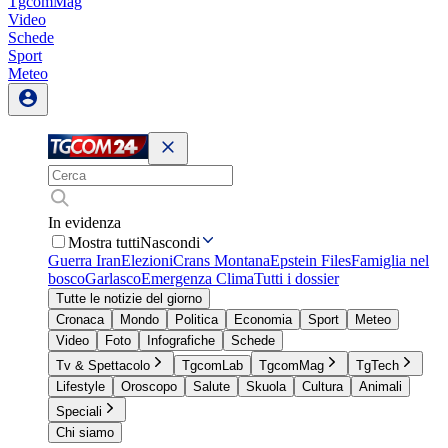
TgcomMag
Video
Schede
Sport
Meteo
In evidenza
Mostra tutti
Nascondi
Guerra Iran
Elezioni
Crans Montana
Epstein Files
Famiglia nel
bosco
Garlasco
Emergenza Clima
Tutti i dossier
Tutte le notizie del giorno
Cronaca
Mondo
Politica
Economia
Sport
Meteo
Video
Foto
Infografiche
Schede
Tv & Spettacolo
TgcomLab
TgcomMag
TgTech
Lifestyle
Oroscopo
Salute
Skuola
Cultura
Animali
Speciali
Chi siamo