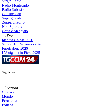
Virgin Radio
Radio Montecarlo
Radio Subasio
Comingsoon
Superguidatv
Zuppa di Porro
Non Sprecare
Cotto e Mangiato
Eventi
Identità Golose 2026
Salone del Risparmio 2026
Fuorisalone 2026
L'Artigiano in Fiera 2025
Seguici su
Sezioni
Cronaca
Mondo
Economia
Politica