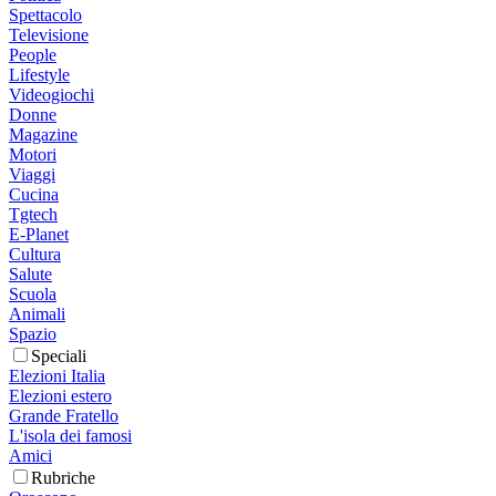
Spettacolo
Televisione
People
Lifestyle
Videogiochi
Donne
Magazine
Motori
Viaggi
Cucina
Tgtech
E-Planet
Cultura
Salute
Scuola
Animali
Spazio
Speciali
Elezioni Italia
Elezioni estero
Grande Fratello
L'isola dei famosi
Amici
Rubriche