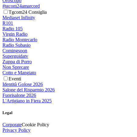
Oroscopo
#tgcom24amarcord
Tgcom24 Consiglia
Mediaset Infinity
R101
Radio 105
Virgin Radio
Radio Montecarlo
Radio Subasio
Comingsoon
Superguidatv
Zuppa di Porro
Non Sprecare
Cotto e Mangiato
Eventi
Identità Golose 2026
Salone del Risparmio 2026
Fuorisalone 2026
L'Artigiano in Fiera 2025
Legal
Corporate
Cookie Policy
Privacy Policy