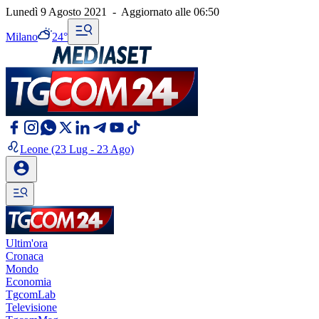
Lunedì 9 Agosto 2021
-
Aggiornato alle
06:50
Milano
24°
Leone
(23 Lug - 23 Ago)
Ultim'ora
Cronaca
Mondo
Economia
TgcomLab
Televisione