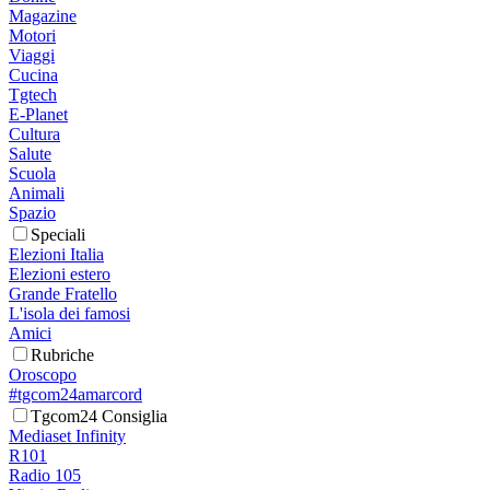
Magazine
Motori
Viaggi
Cucina
Tgtech
E-Planet
Cultura
Salute
Scuola
Animali
Spazio
Speciali
Elezioni Italia
Elezioni estero
Grande Fratello
L'isola dei famosi
Amici
Rubriche
Oroscopo
#tgcom24amarcord
Tgcom24 Consiglia
Mediaset Infinity
R101
Radio 105