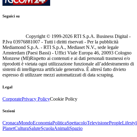
Seguici su
Copyright © 1999-
2026
RTI S.p.A. Business Digital -
P.Iva 03976881007 - Tutti i diritti riservati - Per la pubblicità
Mediamond S.p.A. - RTI S.p.A., Mediaset N.V., sede legale
Amsterdam (Paesi Bassi) - Uffici Viale Europa 46, 20093 Cologno
Monzese (MI)
Rispetto ai contenuti e ai dati personali trasmessi e/o
riprodotti è vietata ogni utilizzazione funzionale all’addestramento di
sistemi di intelligenza artificiale generativa. È altresì fatto divieto
espresso di utilizzare mezzi automatizzati di data scraping.
Legal
Corporate
Privacy Policy
Cookie Policy
Sezioni
Cronaca
Mondo
Economia
Politica
Spettacolo
Televisione
People
Lifestyl
Planet
Cultura
Salute
Scuola
Animali
Spazio