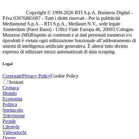
Copyright © 1999-
2026
RTI S.p.A. Business Digital -
P.Iva 03976881007 - Tutti i diritti riservati - Per la pubblicità
Mediamond S.p.A. - RTI S.p.A., Mediaset N.V., sede legale
Amsterdam (Paesi Bassi) - Uffici Viale Europa 46, 20093 Cologno
Monzese (MI)
Rispetto ai contenuti e ai dati personali trasmessi e/o
riprodotti è vietata ogni utilizzazione funzionale all’addestramento di
sistemi di intelligenza artificiale generativa. È altresì fatto divieto
espresso di utilizzare mezzi automatizzati di data scraping.
Legal
Corporate
Privacy Policy
Cookie Policy
Sezioni
Cronaca
Mondo
Economia
Politica
Spettacolo
Televisione
People
Lifestyle
Videogiochi
Donne