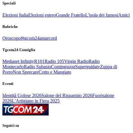
Speciali
Elezioni Italia
Elezioni estero
Grande Fratello
L'isola dei famosi
Amici
Rubriche
Oroscopo
#tgcom24amarcord
Tgcom24 Consiglia
Mediaset Infinity
R101
Radio 105
Virgin Radio
Radio
Montecarlo
Radio Subasio
Comingsoon
Superguidatv
Zuppa di
Porro
Non Sprecare
Cotto e Mangiato
Eventi
Identità Golose 2026
Salone del Risparmio 2026
Fuorisalone
2026
L'Artigiano in Fiera 2025
Seguici su