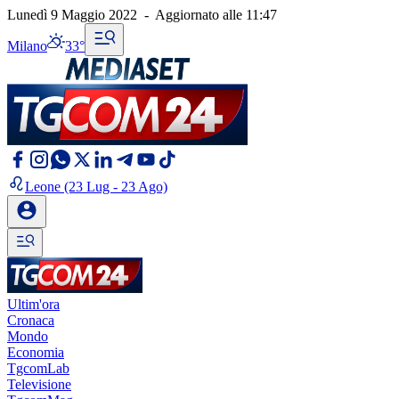
Lunedì 9 Maggio 2022
-
Aggiornato alle
11:47
Milano
33°
Leone
(23 Lug - 23 Ago)
Ultim'ora
Cronaca
Mondo
Economia
TgcomLab
Televisione