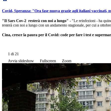
Covid, Speranza: "Ora fase nuova grazie agli italiani vaccinati, 
"Il Sars Cov-2 resterà con noi a lungo" -
"Le reinfezioni - ha quin
resterà con noi a lungo con un andamento stagionale, per cui a ottobre 
Cina, cresce la paura per il Covid: code per fare i test e supermark
1
di 21
Avvia slideshow
Fullscreen
Zoom