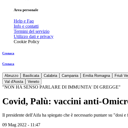
Area personale
Help e Faq
Info e contatti
Termini del servizio
Utilizzo dati e privacy
Cookie Policy
Cronaca
Cronaca
Abruzzo
Basilicata
Calabria
Campania
Emilia Romagna
Friuli V
Val d'Aosta
Veneto
"NON HA SENSO PARLARE DI IMMUNITA' DI GREGGE"
Covid, Palù: vaccini anti-Omicro
Il presidente dell'Aifa ha spiegato che è necessario puntare su "dosi e 
09 Mag 2022 - 11:47