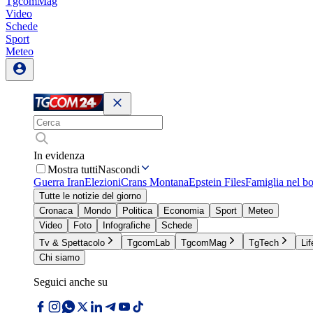
TgcomMag
Video
Schede
Sport
Meteo
In evidenza
Mostra tutti
Nascondi
Guerra Iran
Elezioni
Crans Montana
Epstein Files
Famiglia nel b
Tutte le notizie del giorno
Cronaca
Mondo
Politica
Economia
Sport
Meteo
Video
Foto
Infografiche
Schede
Tv & Spettacolo
TgcomLab
TgcomMag
TgTech
Lif
Chi siamo
Seguici anche su