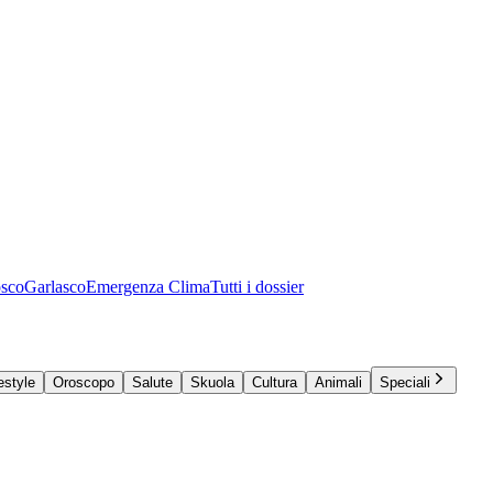
osco
Garlasco
Emergenza Clima
Tutti i dossier
estyle
Oroscopo
Salute
Skuola
Cultura
Animali
Speciali