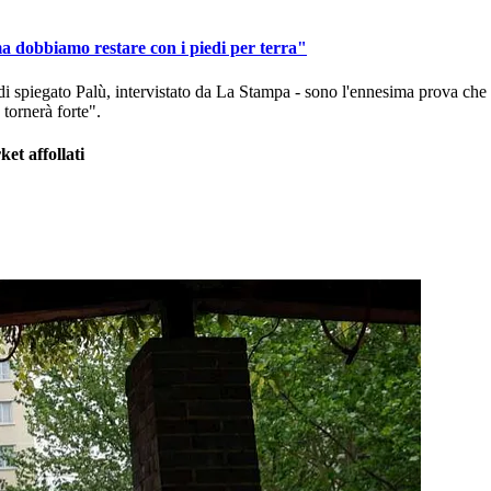
ma dobbiamo restare con i piedi per terra"
di spiegato Palù, intervistato da La Stampa - sono l'ennesima prova che
tornerà forte".
et affollati