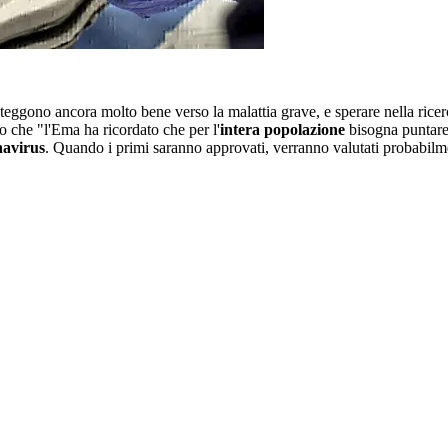
oteggono ancora molto bene verso la malattia grave, e sperare nella rice
do che "l'Ema ha ricordato che per l'
intera popolazione
bisogna puntar
navirus
. Quando i primi saranno approvati, verranno valutati probabil