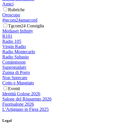
Amici
Rubriche
Oroscopo
#tgcom24amarcord
Tgcom24 Consiglia
Mediaset Infinity
R101
Radio 105
Virgin Radio
Radio Montecarlo
Radio Subasio
Comingsoon
Superguidatv
Zuppa di Porro
Non Sprecare
Cotto e Mangiato
Eventi
Identità Golose 2026
Salone del Risparmio 2026
Fuorisalone 2026
L'Artigiano in Fiera 2025
Legal