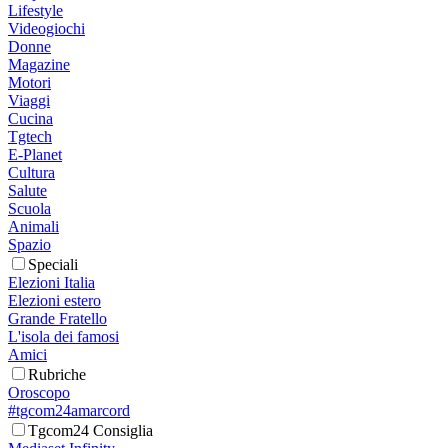
Lifestyle
Videogiochi
Donne
Magazine
Motori
Viaggi
Cucina
Tgtech
E-Planet
Cultura
Salute
Scuola
Animali
Spazio
Speciali
Elezioni Italia
Elezioni estero
Grande Fratello
L'isola dei famosi
Amici
Rubriche
Oroscopo
#tgcom24amarcord
Tgcom24 Consiglia