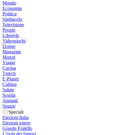
Mondo
Economia
Politica
Spettacolo
Televisione
People
Lifestyle
Videogiochi
Donne
Magazine
Motori
Viaggi
Cucina
Tgtech
E-Planet
Cultura
Salute
Scuola
Animali
Spazio
Speciali
Elezioni Italia
Elezioni estero
Grande Fratello
L'isola dei famosi