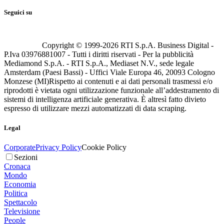
Seguici su
Copyright © 1999-
2026
RTI S.p.A. Business Digital -
P.Iva 03976881007 - Tutti i diritti riservati - Per la pubblicità
Mediamond S.p.A. - RTI S.p.A., Mediaset N.V., sede legale
Amsterdam (Paesi Bassi) - Uffici Viale Europa 46, 20093 Cologno
Monzese (MI)
Rispetto ai contenuti e ai dati personali trasmessi e/o
riprodotti è vietata ogni utilizzazione funzionale all’addestramento di
sistemi di intelligenza artificiale generativa. È altresì fatto divieto
espresso di utilizzare mezzi automatizzati di data scraping.
Legal
Corporate
Privacy Policy
Cookie Policy
Sezioni
Cronaca
Mondo
Economia
Politica
Spettacolo
Televisione
People