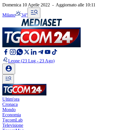
Domenica 10 Aprile 2022
-
Aggiornato alle
10:11
Milano
34°
Leone
(23 Lug - 23 Ago)
Ultim'ora
Cronaca
Mondo
Economia
TgcomLab
Televisione