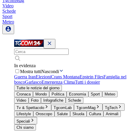
TgcomMag
Video
Schede
Sport
Meteo
In evidenza
Mostra tutti
Nascondi
Guerra Iran
Elezioni
Crans Montana
Epstein Files
Famiglia nel
bosco
Garlasco
Emergenza Clima
Tutti i dossier
Tutte le notizie del giorno
Cronaca
Mondo
Politica
Economia
Sport
Meteo
Video
Foto
Infografiche
Schede
Tv & Spettacolo
TgcomLab
TgcomMag
TgTech
Lifestyle
Oroscopo
Salute
Skuola
Cultura
Animali
Speciali
Chi siamo