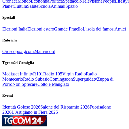
Cronaca
Mondo
Economia
Politica
Spettacolo
Televisione
People
Lifestyl
Planet
Cultura
Salute
Scuola
Animali
Spazio
Speciali
Elezioni Italia
Elezioni estero
Grande Fratello
L'isola dei famosi
Amici
Rubriche
Oroscopo
#tgcom24amarcord
Tgcom24 Consiglia
Mediaset Infinity
R101
Radio 105
Virgin Radio
Radio
Montecarlo
Radio Subasio
Comingsoon
Superguidatv
Zuppa di
Porro
Non Sprecare
Cotto e Mangiato
Eventi
Identità Golose 2026
Salone del Risparmio 2026
Fuorisalone
2026
L'Artigiano in Fiera 2025