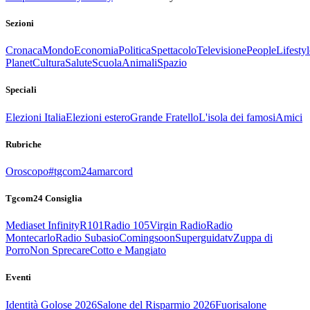
Sezioni
Cronaca
Mondo
Economia
Politica
Spettacolo
Televisione
People
Lifestyl
Planet
Cultura
Salute
Scuola
Animali
Spazio
Speciali
Elezioni Italia
Elezioni estero
Grande Fratello
L'isola dei famosi
Amici
Rubriche
Oroscopo
#tgcom24amarcord
Tgcom24 Consiglia
Mediaset Infinity
R101
Radio 105
Virgin Radio
Radio
Montecarlo
Radio Subasio
Comingsoon
Superguidatv
Zuppa di
Porro
Non Sprecare
Cotto e Mangiato
Eventi
Identità Golose 2026
Salone del Risparmio 2026
Fuorisalone