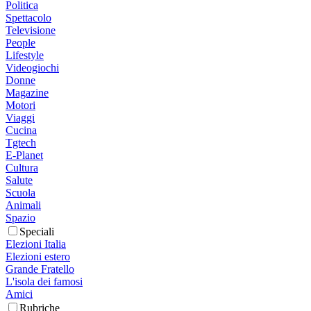
Politica
Spettacolo
Televisione
People
Lifestyle
Videogiochi
Donne
Magazine
Motori
Viaggi
Cucina
Tgtech
E-Planet
Cultura
Salute
Scuola
Animali
Spazio
Speciali
Elezioni Italia
Elezioni estero
Grande Fratello
L'isola dei famosi
Amici
Rubriche