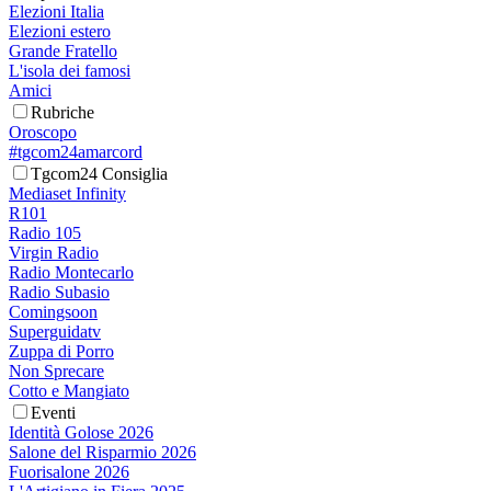
Elezioni Italia
Elezioni estero
Grande Fratello
L'isola dei famosi
Amici
Rubriche
Oroscopo
#tgcom24amarcord
Tgcom24 Consiglia
Mediaset Infinity
R101
Radio 105
Virgin Radio
Radio Montecarlo
Radio Subasio
Comingsoon
Superguidatv
Zuppa di Porro
Non Sprecare
Cotto e Mangiato
Eventi
Identità Golose 2026
Salone del Risparmio 2026
Fuorisalone 2026