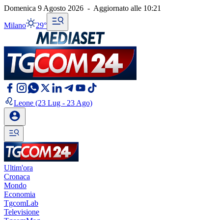
Domenica 9 Agosto 2026
-
Aggiornato alle
10:21
Milano
29°
Leone
(23 Lug - 23 Ago)
Ultim'ora
Cronaca
Mondo
Economia
TgcomLab
Televisione