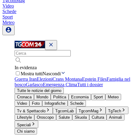
TgcomMag
Video
Schede
Sport
Meteo
In evidenza
Mostra tutti
Nascondi
Guerra Iran
Elezioni
Crans Montana
Epstein Files
Famiglia nel
bosco
Garlasco
Emergenza Clima
Tutti i dossier
Tutte le notizie del giorno
Cronaca
Mondo
Politica
Economia
Sport
Meteo
Video
Foto
Infografiche
Schede
Tv & Spettacolo
TgcomLab
TgcomMag
TgTech
Lifestyle
Oroscopo
Salute
Skuola
Cultura
Animali
Speciali
Chi siamo