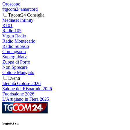
Oroscopo
#tgcom24amarcord
Tgcom24 Consiglia
Mediaset Infinity
R101
Radio 105
Virgin Radio
Radio Montecarlo
Radio Subasio
Comingsoon
Superguidatv
Zuppa di Porro
Non Sprecare
Cotto e Mangiato
Eventi
Identità Golose 2026
Salone del Risparmio 2026
Fuorisalone 2026
L'Artigiano in Fiera 2025
Seguici su