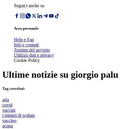
Seguici anche su
Area personale
Help e Faq
Info e contatti
Termini del servizio
Utilizzo dati e privacy
Cookie Policy
Ultime notizie su
giorgio palu
Tag correlati:
aifa
covid
vaccini
i misteri di wuhan
vaccino
acqua