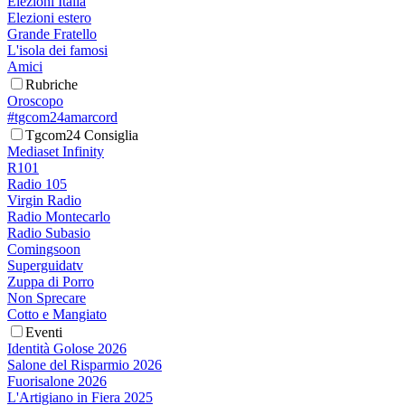
Elezioni Italia
Elezioni estero
Grande Fratello
L'isola dei famosi
Amici
Rubriche
Oroscopo
#tgcom24amarcord
Tgcom24 Consiglia
Mediaset Infinity
R101
Radio 105
Virgin Radio
Radio Montecarlo
Radio Subasio
Comingsoon
Superguidatv
Zuppa di Porro
Non Sprecare
Cotto e Mangiato
Eventi
Identità Golose 2026
Salone del Risparmio 2026
Fuorisalone 2026
L'Artigiano in Fiera 2025