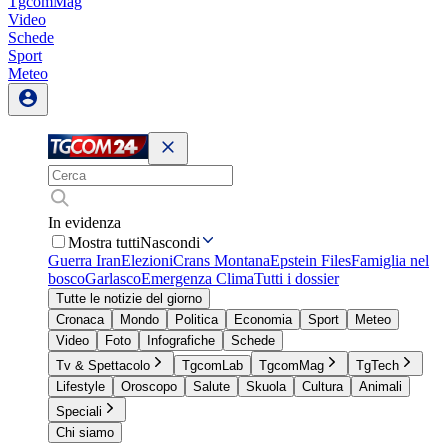
TgcomMag
Video
Schede
Sport
Meteo
In evidenza
Mostra tutti
Nascondi
Guerra Iran
Elezioni
Crans Montana
Epstein Files
Famiglia nel
bosco
Garlasco
Emergenza Clima
Tutti i dossier
Tutte le notizie del giorno
Cronaca
Mondo
Politica
Economia
Sport
Meteo
Video
Foto
Infografiche
Schede
Tv & Spettacolo
TgcomLab
TgcomMag
TgTech
Lifestyle
Oroscopo
Salute
Skuola
Cultura
Animali
Speciali
Chi siamo