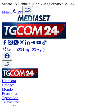
Sabato 15 Gennaio 2022
-
Aggiornato alle
19:28
Milano
29°
Leone
(23 Lug - 23 Ago)
Ultim'ora
Cronaca
Mondo
Economia
TgcomLab
Televisione