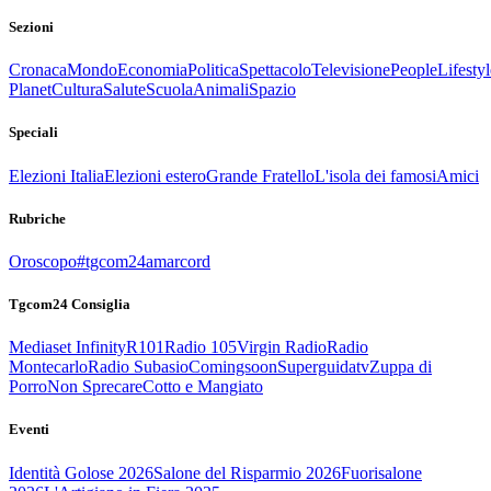
Sezioni
Cronaca
Mondo
Economia
Politica
Spettacolo
Televisione
People
Lifestyl
Planet
Cultura
Salute
Scuola
Animali
Spazio
Speciali
Elezioni Italia
Elezioni estero
Grande Fratello
L'isola dei famosi
Amici
Rubriche
Oroscopo
#tgcom24amarcord
Tgcom24 Consiglia
Mediaset Infinity
R101
Radio 105
Virgin Radio
Radio
Montecarlo
Radio Subasio
Comingsoon
Superguidatv
Zuppa di
Porro
Non Sprecare
Cotto e Mangiato
Eventi
Identità Golose 2026
Salone del Risparmio 2026
Fuorisalone