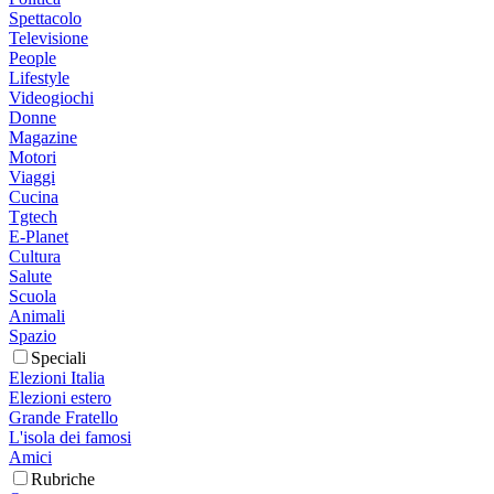
Spettacolo
Televisione
People
Lifestyle
Videogiochi
Donne
Magazine
Motori
Viaggi
Cucina
Tgtech
E-Planet
Cultura
Salute
Scuola
Animali
Spazio
Speciali
Elezioni Italia
Elezioni estero
Grande Fratello
L'isola dei famosi
Amici
Rubriche