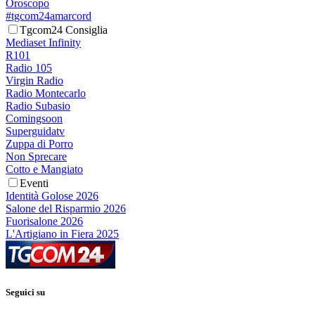
Oroscopo
#tgcom24amarcord
Tgcom24 Consiglia
Mediaset Infinity
R101
Radio 105
Virgin Radio
Radio Montecarlo
Radio Subasio
Comingsoon
Superguidatv
Zuppa di Porro
Non Sprecare
Cotto e Mangiato
Eventi
Identità Golose 2026
Salone del Risparmio 2026
Fuorisalone 2026
L'Artigiano in Fiera 2025
Seguici su