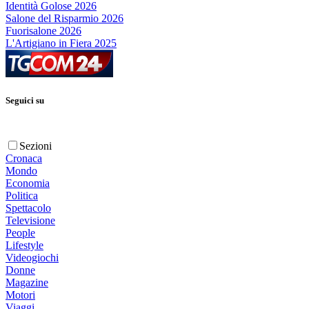
Identità Golose 2026
Salone del Risparmio 2026
Fuorisalone 2026
L'Artigiano in Fiera 2025
Seguici su
Sezioni
Cronaca
Mondo
Economia
Politica
Spettacolo
Televisione
People
Lifestyle
Videogiochi
Donne
Magazine
Motori
Viaggi