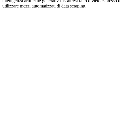
intelligenza artificiale generativa. È altresì fatto divieto espresso di
utilizzare mezzi automatizzati di data scraping.