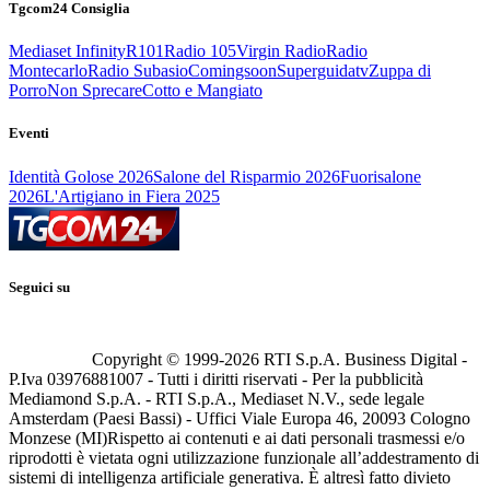
Tgcom24 Consiglia
Mediaset Infinity
R101
Radio 105
Virgin Radio
Radio
Montecarlo
Radio Subasio
Comingsoon
Superguidatv
Zuppa di
Porro
Non Sprecare
Cotto e Mangiato
Eventi
Identità Golose 2026
Salone del Risparmio 2026
Fuorisalone
2026
L'Artigiano in Fiera 2025
Seguici su
Copyright © 1999-
2026
RTI S.p.A. Business Digital -
P.Iva 03976881007 - Tutti i diritti riservati - Per la pubblicità
Mediamond S.p.A. - RTI S.p.A., Mediaset N.V., sede legale
Amsterdam (Paesi Bassi) - Uffici Viale Europa 46, 20093 Cologno
Monzese (MI)
Rispetto ai contenuti e ai dati personali trasmessi e/o
riprodotti è vietata ogni utilizzazione funzionale all’addestramento di
sistemi di intelligenza artificiale generativa. È altresì fatto divieto