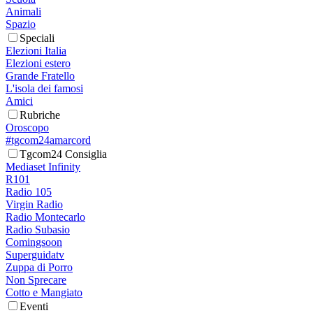
Animali
Spazio
Speciali
Elezioni Italia
Elezioni estero
Grande Fratello
L'isola dei famosi
Amici
Rubriche
Oroscopo
#tgcom24amarcord
Tgcom24 Consiglia
Mediaset Infinity
R101
Radio 105
Virgin Radio
Radio Montecarlo
Radio Subasio
Comingsoon
Superguidatv
Zuppa di Porro
Non Sprecare
Cotto e Mangiato
Eventi