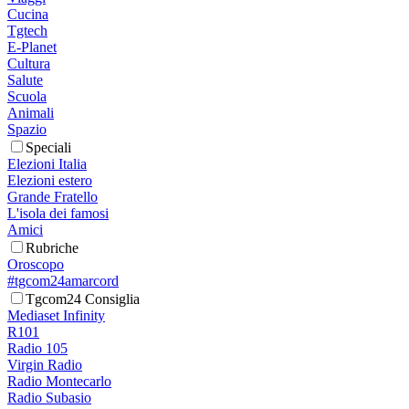
Cucina
Tgtech
E-Planet
Cultura
Salute
Scuola
Animali
Spazio
Speciali
Elezioni Italia
Elezioni estero
Grande Fratello
L'isola dei famosi
Amici
Rubriche
Oroscopo
#tgcom24amarcord
Tgcom24 Consiglia
Mediaset Infinity
R101
Radio 105
Virgin Radio
Radio Montecarlo
Radio Subasio