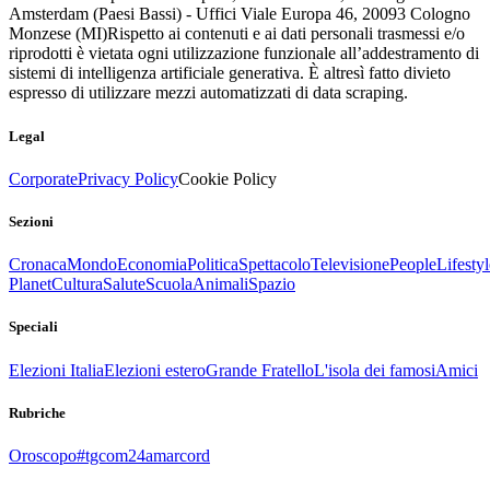
Amsterdam (Paesi Bassi) - Uffici Viale Europa 46, 20093 Cologno
Monzese (MI)
Rispetto ai contenuti e ai dati personali trasmessi e/o
riprodotti è vietata ogni utilizzazione funzionale all’addestramento di
sistemi di intelligenza artificiale generativa. È altresì fatto divieto
espresso di utilizzare mezzi automatizzati di data scraping.
Legal
Corporate
Privacy Policy
Cookie Policy
Sezioni
Cronaca
Mondo
Economia
Politica
Spettacolo
Televisione
People
Lifestyl
Planet
Cultura
Salute
Scuola
Animali
Spazio
Speciali
Elezioni Italia
Elezioni estero
Grande Fratello
L'isola dei famosi
Amici
Rubriche
Oroscopo
#tgcom24amarcord