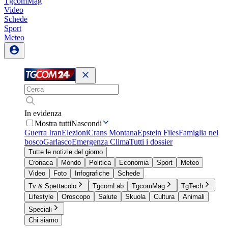
TgcomMag
Video
Schede
Sport
Meteo
In evidenza
Mostra tutti
Nascondi
Guerra Iran
Elezioni
Crans Montana
Epstein Files
Famiglia nel
bosco
Garlasco
Emergenza Clima
Tutti i dossier
Tutte le notizie del giorno
Cronaca
Mondo
Politica
Economia
Sport
Meteo
Video
Foto
Infografiche
Schede
Tv & Spettacolo
TgcomLab
TgcomMag
TgTech
Lifestyle
Oroscopo
Salute
Skuola
Cultura
Animali
Speciali
Chi siamo