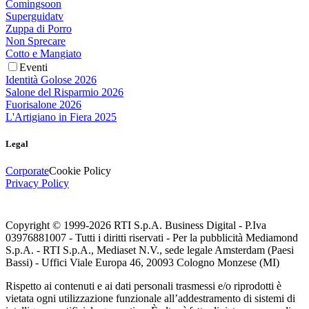
Comingsoon
Superguidatv
Zuppa di Porro
Non Sprecare
Cotto e Mangiato
Eventi
Identità Golose 2026
Salone del Risparmio 2026
Fuorisalone 2026
L'Artigiano in Fiera 2025
Legal
Corporate
Cookie Policy
Privacy Policy
Copyright © 1999-
2026
RTI S.p.A. Business Digital - P.Iva
03976881007 - Tutti i diritti riservati - Per la pubblicità Mediamond
S.p.A. - RTI S.p.A., Mediaset N.V., sede legale Amsterdam (Paesi
Bassi) - Uffici Viale Europa 46, 20093 Cologno Monzese (MI)
Rispetto ai contenuti e ai dati personali trasmessi e/o riprodotti è
vietata ogni utilizzazione funzionale all’addestramento di sistemi di