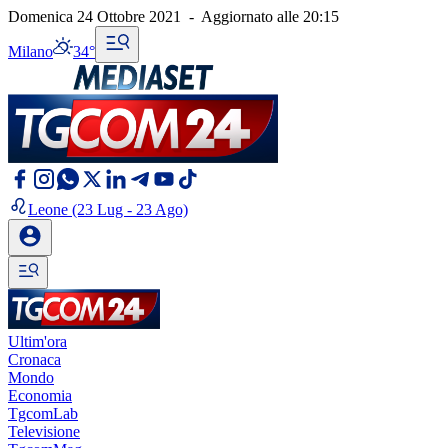
Domenica 24 Ottobre 2021
-
Aggiornato alle
20:15
Milano
34°
Leone
(23 Lug - 23 Ago)
Ultim'ora
Cronaca
Mondo
Economia
TgcomLab
Televisione