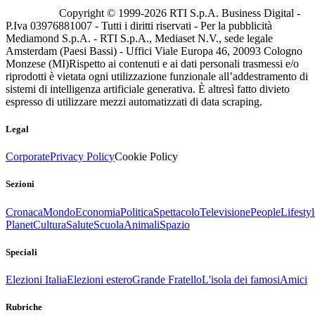
Copyright © 1999-
2026
RTI S.p.A. Business Digital -
P.Iva 03976881007 - Tutti i diritti riservati - Per la pubblicità
Mediamond S.p.A. - RTI S.p.A., Mediaset N.V., sede legale
Amsterdam (Paesi Bassi) - Uffici Viale Europa 46, 20093 Cologno
Monzese (MI)
Rispetto ai contenuti e ai dati personali trasmessi e/o
riprodotti è vietata ogni utilizzazione funzionale all’addestramento di
sistemi di intelligenza artificiale generativa. È altresì fatto divieto
espresso di utilizzare mezzi automatizzati di data scraping.
Legal
Corporate
Privacy Policy
Cookie Policy
Sezioni
Cronaca
Mondo
Economia
Politica
Spettacolo
Televisione
People
Lifestyl
Planet
Cultura
Salute
Scuola
Animali
Spazio
Speciali
Elezioni Italia
Elezioni estero
Grande Fratello
L'isola dei famosi
Amici
Rubriche