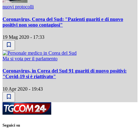
nuovi protocolli
Coronavirus, Corea del Sud: "Pazienti guariti e di nuovo
positivi non sono contagiosi"
19 Mag 2020 - 17:33
Ma si vota per il parlamento
Coronavirus, in Corea del Sud 91 guariti di nuovo positivi:
"Covid-19 si è riattivato"
10 Apr 2020 - 19:43
Seguici su