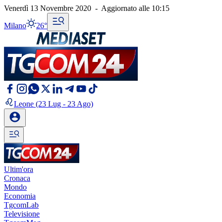
Venerdì 13 Novembre 2020
-
Aggiornato alle
10:15
Milano
26°
Leone
(23 Lug - 23 Ago)
Ultim'ora
Cronaca
Mondo
Economia
TgcomLab
Televisione