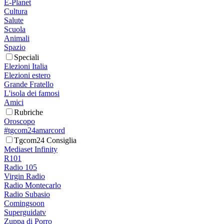
E-Planet
Cultura
Salute
Scuola
Animali
Spazio
Speciali
Elezioni Italia
Elezioni estero
Grande Fratello
L'isola dei famosi
Amici
Rubriche
Oroscopo
#tgcom24amarcord
Tgcom24 Consiglia
Mediaset Infinity
R101
Radio 105
Virgin Radio
Radio Montecarlo
Radio Subasio
Comingsoon
Superguidatv
Zuppa di Porro