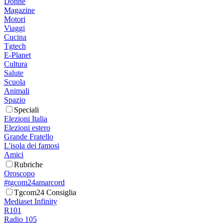
Donne
Magazine
Motori
Viaggi
Cucina
Tgtech
E-Planet
Cultura
Salute
Scuola
Animali
Spazio
Speciali
Elezioni Italia
Elezioni estero
Grande Fratello
L'isola dei famosi
Amici
Rubriche
Oroscopo
#tgcom24amarcord
Tgcom24 Consiglia
Mediaset Infinity
R101
Radio 105