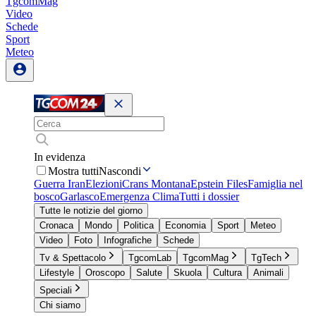
TgcomMag
Video
Schede
Sport
Meteo
In evidenza
Mostra tutti
Nascondi
Guerra Iran
Elezioni
Crans Montana
Epstein Files
Famiglia nel
bosco
Garlasco
Emergenza Clima
Tutti i dossier
Tutte le notizie del giorno
Cronaca
Mondo
Politica
Economia
Sport
Meteo
Video
Foto
Infografiche
Schede
Tv & Spettacolo
TgcomLab
TgcomMag
TgTech
Lifestyle
Oroscopo
Salute
Skuola
Cultura
Animali
Speciali
Chi siamo