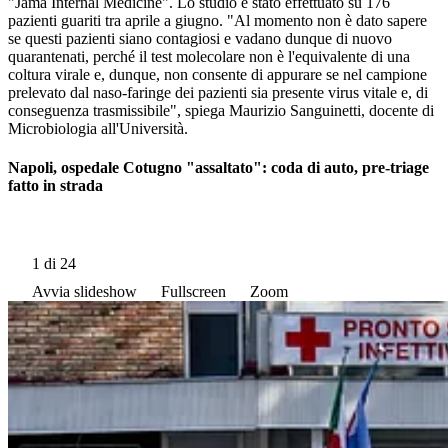
"Jama Internal Medicine". Lo studio è stato effettuato su 176
pazienti guariti tra aprile a giugno. "Al momento non è dato sapere
se questi pazienti siano contagiosi e vadano dunque di nuovo
quarantenati, perché il test molecolare non è l'equivalente di una
coltura virale e, dunque, non consente di appurare se nel campione
prelevato dal naso-faringe dei pazienti sia presente virus vitale e, di
conseguenza trasmissibile", spiega Maurizio Sanguinetti, docente di
Microbiologia all'Università.
Napoli, ospedale Cotugno "assaltato": coda di auto, pre-triage
fatto in strada
1
di 24
Avvia slideshow
Fullscreen
Zoom