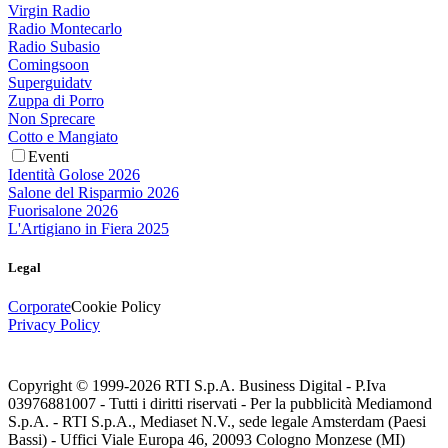
Virgin Radio
Radio Montecarlo
Radio Subasio
Comingsoon
Superguidatv
Zuppa di Porro
Non Sprecare
Cotto e Mangiato
Eventi
Identità Golose 2026
Salone del Risparmio 2026
Fuorisalone 2026
L'Artigiano in Fiera 2025
Legal
Corporate
Cookie Policy
Privacy Policy
Copyright © 1999-
2026
RTI S.p.A. Business Digital - P.Iva
03976881007 - Tutti i diritti riservati - Per la pubblicità Mediamond
S.p.A. - RTI S.p.A., Mediaset N.V., sede legale Amsterdam (Paesi
Bassi) - Uffici Viale Europa 46, 20093 Cologno Monzese (MI)