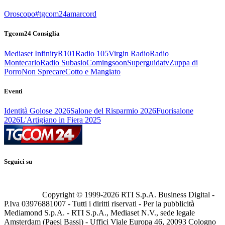
Oroscopo
#tgcom24amarcord
Tgcom24 Consiglia
Mediaset Infinity
R101
Radio 105
Virgin Radio
Radio
Montecarlo
Radio Subasio
Comingsoon
Superguidatv
Zuppa di
Porro
Non Sprecare
Cotto e Mangiato
Eventi
Identità Golose 2026
Salone del Risparmio 2026
Fuorisalone
2026
L'Artigiano in Fiera 2025
Seguici su
Copyright © 1999-
2026
RTI S.p.A. Business Digital -
P.Iva 03976881007 - Tutti i diritti riservati - Per la pubblicità
Mediamond S.p.A. - RTI S.p.A., Mediaset N.V., sede legale
Amsterdam (Paesi Bassi) - Uffici Viale Europa 46, 20093 Cologno