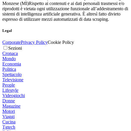
Monzese (MI)
Rispetto ai contenuti e ai dati personali trasmessi e/o
riprodotti è vietata ogni utilizzazione funzionale all’addestramento di
sistemi di intelligenza artificiale generativa. È altresì fatto divieto
espresso di utilizzare mezzi automatizzati di data scraping.
Legal
Corporate
Privacy Policy
Cookie Policy
Sezioni
Cronaca
Mondo
Economia
Politica
Spettacolo
Televisione
People
Lifestyle
Videogiochi
Donne
Magazine
Motori
Viaggi
Cucina
Tgtech