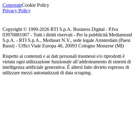
Corporate
Cookie Policy
Privacy Policy
Copyright © 1999-
2026
RTI S.p.A. Business Digital - P.Iva
03976881007 - Tutti i diritti riservati - Per la pubblicità Mediamond
S.p.A. - RTI S.p.A., Mediaset N.V., sede legale Amsterdam (Paesi
Bassi) - Uffici Viale Europa 46, 20093 Cologno Monzese (MI)
Rispetto ai contenuti e ai dati personali trasmessi e/o riprodotti è
vietata ogni utilizzazione funzionale all’addestramento di sistemi di
intelligenza artificiale generativa. È altresì fatto divieto espresso di
utilizzare mezzi automatizzati di data scraping.