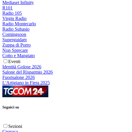
Mediaset Infinity
R101
Radio 105
Virgin Radio
Radio Montecarlo
Radio Subasio
Comingsoon
Superguidatv
Zuppa di Porro
Non Sprecare
Cotto e Mangiato
Eventi
Identità Golose 2026
Salone del Risparmio 2026
Fuorisalone 2026
L'Artigiano in Fiera 2025
Seguici su
Sezioni
Cronaca