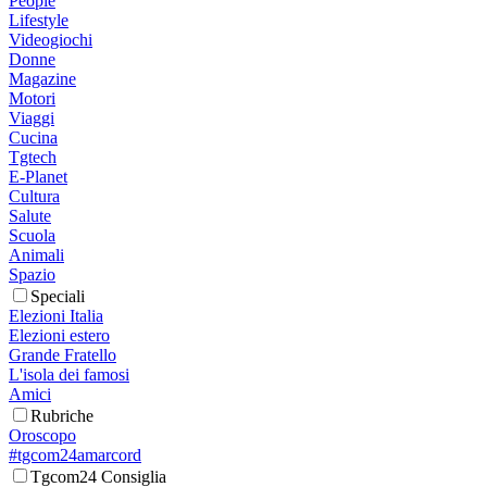
People
Lifestyle
Videogiochi
Donne
Magazine
Motori
Viaggi
Cucina
Tgtech
E-Planet
Cultura
Salute
Scuola
Animali
Spazio
Speciali
Elezioni Italia
Elezioni estero
Grande Fratello
L'isola dei famosi
Amici
Rubriche
Oroscopo
#tgcom24amarcord
Tgcom24 Consiglia