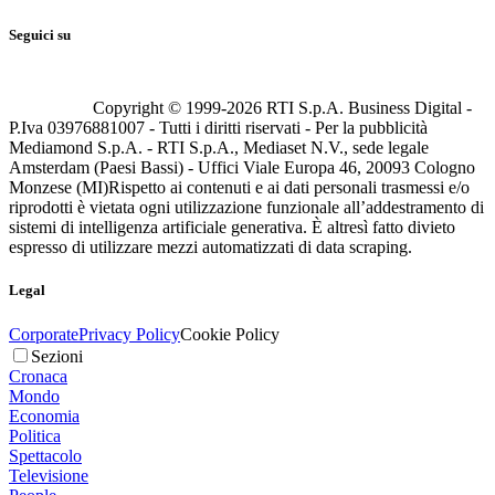
Seguici su
Copyright © 1999-
2026
RTI S.p.A. Business Digital -
P.Iva 03976881007 - Tutti i diritti riservati - Per la pubblicità
Mediamond S.p.A. - RTI S.p.A., Mediaset N.V., sede legale
Amsterdam (Paesi Bassi) - Uffici Viale Europa 46, 20093 Cologno
Monzese (MI)
Rispetto ai contenuti e ai dati personali trasmessi e/o
riprodotti è vietata ogni utilizzazione funzionale all’addestramento di
sistemi di intelligenza artificiale generativa. È altresì fatto divieto
espresso di utilizzare mezzi automatizzati di data scraping.
Legal
Corporate
Privacy Policy
Cookie Policy
Sezioni
Cronaca
Mondo
Economia
Politica
Spettacolo
Televisione