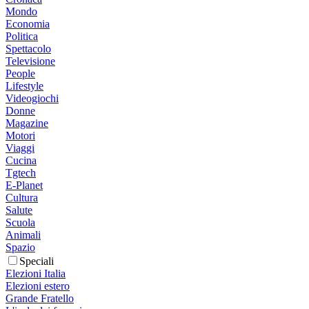
Mondo
Economia
Politica
Spettacolo
Televisione
People
Lifestyle
Videogiochi
Donne
Magazine
Motori
Viaggi
Cucina
Tgtech
E-Planet
Cultura
Salute
Scuola
Animali
Spazio
Speciali
Elezioni Italia
Elezioni estero
Grande Fratello