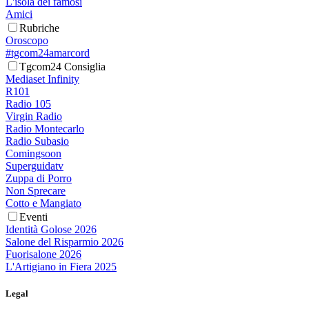
L'isola dei famosi
Amici
Rubriche
Oroscopo
#tgcom24amarcord
Tgcom24 Consiglia
Mediaset Infinity
R101
Radio 105
Virgin Radio
Radio Montecarlo
Radio Subasio
Comingsoon
Superguidatv
Zuppa di Porro
Non Sprecare
Cotto e Mangiato
Eventi
Identità Golose 2026
Salone del Risparmio 2026
Fuorisalone 2026
L'Artigiano in Fiera 2025
Legal