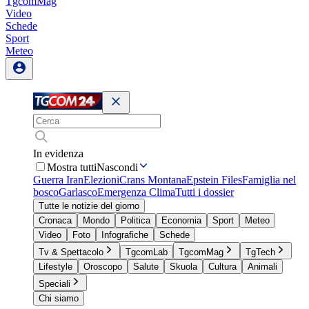
TgcomMag
Video
Schede
Sport
Meteo
In evidenza
Mostra tutti
Nascondi
Guerra Iran
Elezioni
Crans Montana
Epstein Files
Famiglia nel
bosco
Garlasco
Emergenza Clima
Tutti i dossier
Tutte le notizie del giorno
Cronaca
Mondo
Politica
Economia
Sport
Meteo
Video
Foto
Infografiche
Schede
Tv & Spettacolo
TgcomLab
TgcomMag
TgTech
Lifestyle
Oroscopo
Salute
Skuola
Cultura
Animali
Speciali
Chi siamo