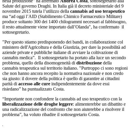
nella produzione” ha affermato
Andrea Costa
, sottosegretario alla
Salute del governo Draghi. In Italia già il decreto ministeriale del 9
novembre 2015 tutela l’utilizzo della
cannabis ad uso terapeutico
ma “ad oggi l’AID (Stabilimento Chimico Farmaceutico Militare)
produce soltanto 300 dei 1400 chilogrammi necessari al fabbisogno,
il resto attualmente viene importato dall’Olanda", ha confermato il
sottosegretario.
"Per questo stiamo predisponendo dei bandi, in collaborazione col
ministero dell'Agricoltura e della Giustizia, per dare la possibilità ad
aziende private e pubbliche italiane di avviare la coltivazione di
cannabis medica”. Il sottosegretario ha portato alla luce un secondo
problema, quello della disomogeneità di
distribuzione
della
cannabis terapeutica sul territorio italiano. "Purtroppo ci sono regioni
che non hanno ancora recepito la normativa nazionale e non credo
sia giusto: il dovere della politica è quello di garantire ai cittadini
parità di
accesso alle cure
indipendentemente da dove essi
risiedano” ha puntualizzato Costa.
“Importante non confondere la cannabis ad uso terapeutico con la
liberalizzazione delle droghe leggere
: alimenterebbe un dibattito e
una radicalizzazione del confronto che non aiuterebbe a risolvere il
problema”, ha voluto ribadire il sottosegretario Costa.