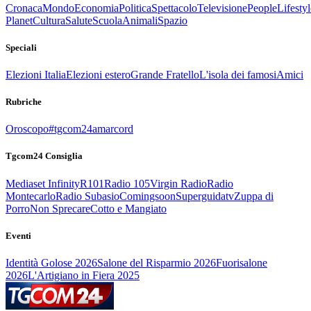
Cronaca
Mondo
Economia
Politica
Spettacolo
Televisione
People
Lifestyl
Planet
Cultura
Salute
Scuola
Animali
Spazio
Speciali
Elezioni Italia
Elezioni estero
Grande Fratello
L'isola dei famosi
Amici
Rubriche
Oroscopo
#tgcom24amarcord
Tgcom24 Consiglia
Mediaset Infinity
R101
Radio 105
Virgin Radio
Radio
Montecarlo
Radio Subasio
Comingsoon
Superguidatv
Zuppa di
Porro
Non Sprecare
Cotto e Mangiato
Eventi
Identità Golose 2026
Salone del Risparmio 2026
Fuorisalone
2026
L'Artigiano in Fiera 2025