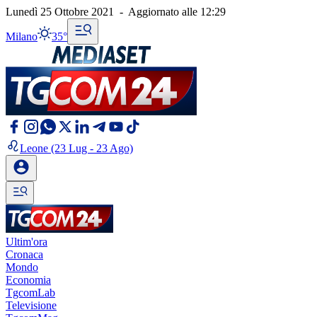
Lunedì 25 Ottobre 2021
-
Aggiornato alle
12:29
Milano
35°
Leone
(23 Lug - 23 Ago)
Ultim'ora
Cronaca
Mondo
Economia
TgcomLab
Televisione