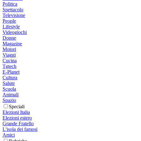
Politica
Spettacolo
Televisione
People
Lifestyle
Videogiochi
Donne
Magazine
Motori
Viaggi
Cucina
Tgtech
E-Planet
Cultura
Salute
Scuola
Animali
Spazio
Speciali
Elezioni Italia
Elezioni estero
Grande Fratello
L'isola dei famosi
Amici