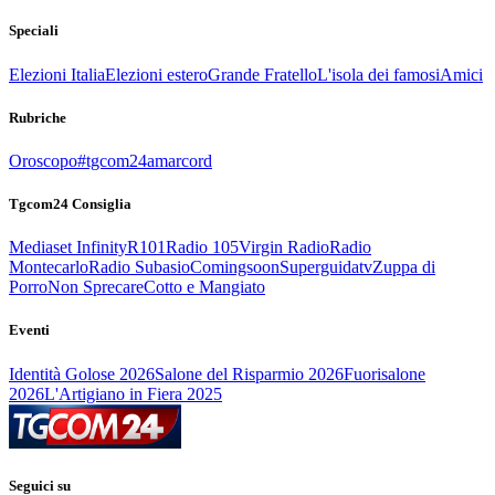
Speciali
Elezioni Italia
Elezioni estero
Grande Fratello
L'isola dei famosi
Amici
Rubriche
Oroscopo
#tgcom24amarcord
Tgcom24 Consiglia
Mediaset Infinity
R101
Radio 105
Virgin Radio
Radio
Montecarlo
Radio Subasio
Comingsoon
Superguidatv
Zuppa di
Porro
Non Sprecare
Cotto e Mangiato
Eventi
Identità Golose 2026
Salone del Risparmio 2026
Fuorisalone
2026
L'Artigiano in Fiera 2025
Seguici su