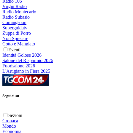
Radio 105
Virgin Radio
Radio Montecarlo
Radio Subasio
Comingsoon
Superguidatv
Zuppa di Porro
Non Sprecare
Cotto e Mangiato
Eventi
Identità Golose 2026
Salone del Risparmio 2026
Fuorisalone 2026
L'Artigiano in Fiera 2025
Seguici su
Sezioni
Cronaca
Mondo
Economia