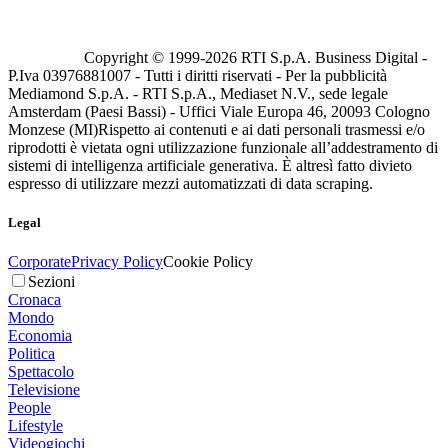
Copyright © 1999-
2026
RTI S.p.A. Business Digital -
P.Iva 03976881007 - Tutti i diritti riservati - Per la pubblicità
Mediamond S.p.A. - RTI S.p.A., Mediaset N.V., sede legale
Amsterdam (Paesi Bassi) - Uffici Viale Europa 46, 20093 Cologno
Monzese (MI)
Rispetto ai contenuti e ai dati personali trasmessi e/o
riprodotti è vietata ogni utilizzazione funzionale all’addestramento di
sistemi di intelligenza artificiale generativa. È altresì fatto divieto
espresso di utilizzare mezzi automatizzati di data scraping.
Legal
Corporate
Privacy Policy
Cookie Policy
Sezioni
Cronaca
Mondo
Economia
Politica
Spettacolo
Televisione
People
Lifestyle
Videogiochi