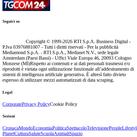
Seguici su
Copyright © 1999-
2026
RTI S.p.A. Business Digital -
P.Iva 03976881007 - Tutti i diritti riservati - Per la pubblicità
Mediamond S.p.A. - RTI S.p.A., Mediaset N.V., sede legale
Amsterdam (Paesi Bassi) - Uffici Viale Europa 46, 20093 Cologno
Monzese (MI)
Rispetto ai contenuti e ai dati personali trasmessi e/o
riprodotti è vietata ogni utilizzazione funzionale all’addestramento di
sistemi di intelligenza artificiale generativa. È altresì fatto divieto
espresso di utilizzare mezzi automatizzati di data scraping.
Legal
Corporate
Privacy Policy
Cookie Policy
Sezioni
Cronaca
Mondo
Economia
Politica
Spettacolo
Televisione
People
Lifestyl
Planet
Cultura
Salute
Scuola
Animali
Spazio