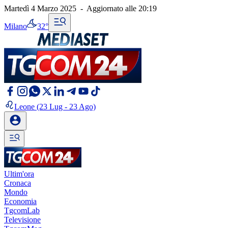
Martedì 4 Marzo 2025
-
Aggiornato alle
20:19
Milano
32°
Leone
(23 Lug - 23 Ago)
Ultim'ora
Cronaca
Mondo
Economia
TgcomLab
Televisione