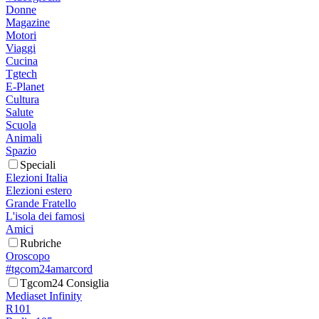
Donne
Magazine
Motori
Viaggi
Cucina
Tgtech
E-Planet
Cultura
Salute
Scuola
Animali
Spazio
Speciali
Elezioni Italia
Elezioni estero
Grande Fratello
L'isola dei famosi
Amici
Rubriche
Oroscopo
#tgcom24amarcord
Tgcom24 Consiglia
Mediaset Infinity
R101