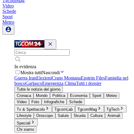
TgcomMag
Video
Schede
Sport
Meteo
In evidenza
Mostra tutti
Nascondi
Guerra Iran
Elezioni
Crans Montana
Epstein Files
Famiglia nel
bosco
Garlasco
Emergenza Clima
Tutti i dossier
Tutte le notizie del giorno
Cronaca
Mondo
Politica
Economia
Sport
Meteo
Video
Foto
Infografiche
Schede
Tv & Spettacolo
TgcomLab
TgcomMag
TgTech
Lifestyle
Oroscopo
Salute
Skuola
Cultura
Animali
Speciali
Chi siamo