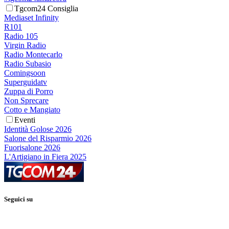
Tgcom24 Consiglia
Mediaset Infinity
R101
Radio 105
Virgin Radio
Radio Montecarlo
Radio Subasio
Comingsoon
Superguidatv
Zuppa di Porro
Non Sprecare
Cotto e Mangiato
Eventi
Identità Golose 2026
Salone del Risparmio 2026
Fuorisalone 2026
L'Artigiano in Fiera 2025
Seguici su