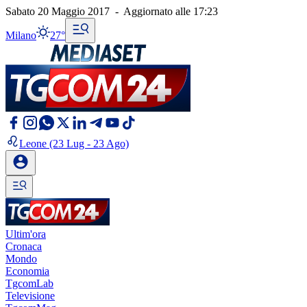
Sabato 20 Maggio 2017
-
Aggiornato alle
17:23
Milano
27°
Leone
(23 Lug - 23 Ago)
Ultim'ora
Cronaca
Mondo
Economia
TgcomLab
Televisione