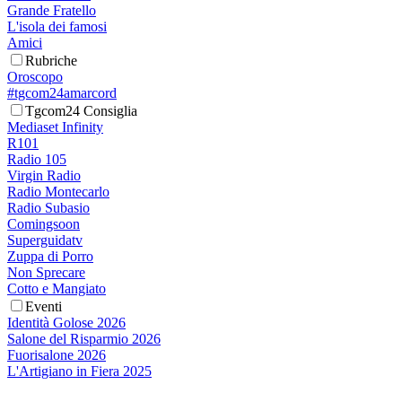
Grande Fratello
L'isola dei famosi
Amici
Rubriche
Oroscopo
#tgcom24amarcord
Tgcom24 Consiglia
Mediaset Infinity
R101
Radio 105
Virgin Radio
Radio Montecarlo
Radio Subasio
Comingsoon
Superguidatv
Zuppa di Porro
Non Sprecare
Cotto e Mangiato
Eventi
Identità Golose 2026
Salone del Risparmio 2026
Fuorisalone 2026
L'Artigiano in Fiera 2025