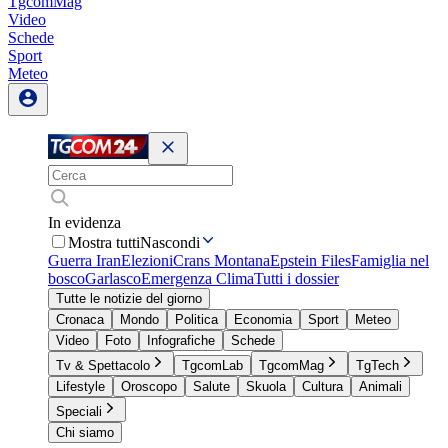
TgcomMag
Video
Schede
Sport
Meteo
In evidenza
Mostra tutti
Nascondi
Guerra Iran
Elezioni
Crans Montana
Epstein Files
Famiglia nel
bosco
Garlasco
Emergenza Clima
Tutti i dossier
Tutte le notizie del giorno
Cronaca
Mondo
Politica
Economia
Sport
Meteo
Video
Foto
Infografiche
Schede
Tv & Spettacolo
TgcomLab
TgcomMag
TgTech
Lifestyle
Oroscopo
Salute
Skuola
Cultura
Animali
Speciali
Chi siamo