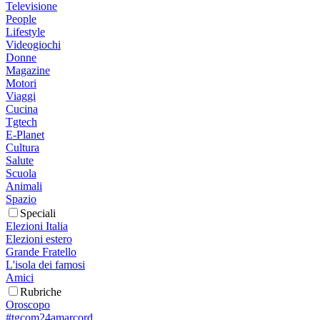
Televisione
People
Lifestyle
Videogiochi
Donne
Magazine
Motori
Viaggi
Cucina
Tgtech
E-Planet
Cultura
Salute
Scuola
Animali
Spazio
Speciali
Elezioni Italia
Elezioni estero
Grande Fratello
L'isola dei famosi
Amici
Rubriche
Oroscopo
#tgcom24amarcord