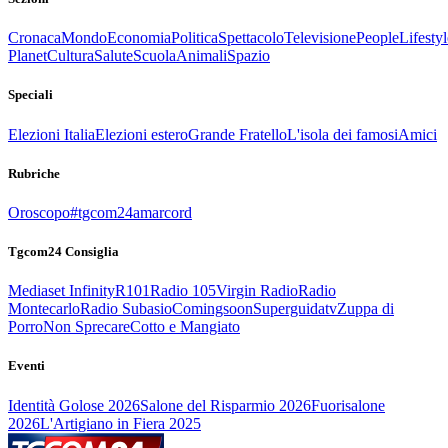
Cronaca
Mondo
Economia
Politica
Spettacolo
Televisione
People
Lifestyl
Planet
Cultura
Salute
Scuola
Animali
Spazio
Speciali
Elezioni Italia
Elezioni estero
Grande Fratello
L'isola dei famosi
Amici
Rubriche
Oroscopo
#tgcom24amarcord
Tgcom24 Consiglia
Mediaset Infinity
R101
Radio 105
Virgin Radio
Radio
Montecarlo
Radio Subasio
Comingsoon
Superguidatv
Zuppa di
Porro
Non Sprecare
Cotto e Mangiato
Eventi
Identità Golose 2026
Salone del Risparmio 2026
Fuorisalone
2026
L'Artigiano in Fiera 2025