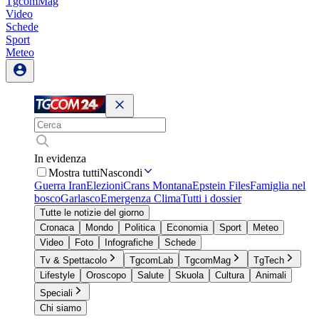
TgcomMag
Video
Schede
Sport
Meteo
In evidenza
Mostra tutti
Nascondi
Guerra Iran
Elezioni
Crans Montana
Epstein Files
Famiglia nel
bosco
Garlasco
Emergenza Clima
Tutti i dossier
Tutte le notizie del giorno
Cronaca
Mondo
Politica
Economia
Sport
Meteo
Video
Foto
Infografiche
Schede
Tv & Spettacolo
TgcomLab
TgcomMag
TgTech
Lifestyle
Oroscopo
Salute
Skuola
Cultura
Animali
Speciali
Chi siamo