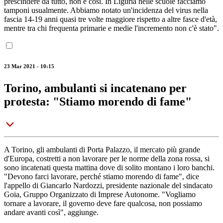
prescindere da tutto, non è così. In Liguria nelle scuole facciamo
tamponi usualmente. Abbiamo notato un'incidenza del virus nella
fascia 14-19 anni quasi tre volte maggiore rispetto a altre fasce d'età,
mentre tra chi frequenta primarie e medie l'incremento non c'è stato".
23 Mar 2021 - 10:15
Torino, ambulanti si incatenano per
protesta: "Stiamo morendo di fame"
A Torino, gli ambulanti di Porta Palazzo, il mercato più grande
d'Europa, costretti a non lavorare per le norme della zona rossa, si
sono incatenati questa mattina dove di solito montano i loro banchi.
"Devono farci lavorare, perché stiamo morendo di fame", dice
l'appello di Giancarlo Nardozzi, presidente nazionale del sindacato
Goia, Gruppo Organizzato di Imprese Autonome. "Vogliamo
tornare a lavorare, il governo deve fare qualcosa, non possiamo
andare avanti così", aggiunge.