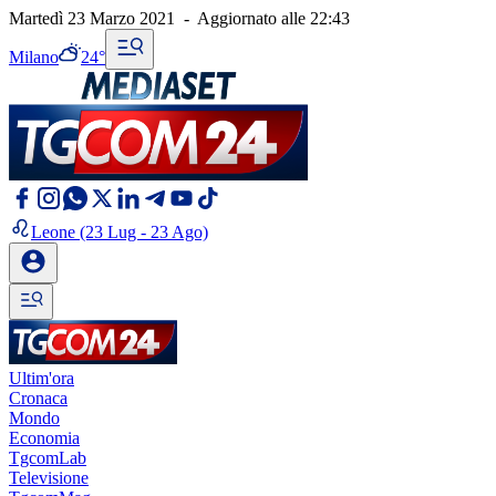
Martedì 23 Marzo 2021
-
Aggiornato alle
22:43
Milano
24°
Leone
(23 Lug - 23 Ago)
Ultim'ora
Cronaca
Mondo
Economia
TgcomLab
Televisione