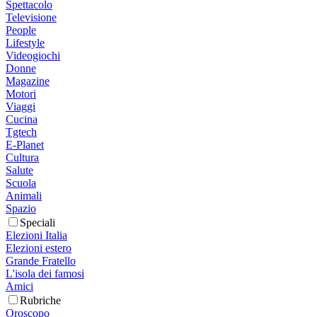
Spettacolo
Televisione
People
Lifestyle
Videogiochi
Donne
Magazine
Motori
Viaggi
Cucina
Tgtech
E-Planet
Cultura
Salute
Scuola
Animali
Spazio
Speciali
Elezioni Italia
Elezioni estero
Grande Fratello
L'isola dei famosi
Amici
Rubriche
Oroscopo