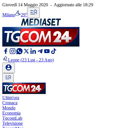
Giovedì 14 Maggio 2020
-
Aggiornato alle
18:29
Milano
29°
Leone
(23 Lug - 23 Ago)
Ultim'ora
Cronaca
Mondo
Economia
TgcomLab
Televisione