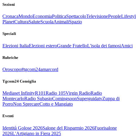
Sezioni
Cronaca
Mondo
Economia
Politica
Spettacolo
Televisione
People
Lifestyl
Planet
Cultura
Salute
Scuola
Animali
Spazio
Speciali
Elezioni Italia
Elezioni estero
Grande Fratello
L'isola dei famosi
Amici
Rubriche
Oroscopo
#tgcom24amarcord
Tgcom24 Consiglia
Mediaset Infinity
R101
Radio 105
Virgin Radio
Radio
Montecarlo
Radio Subasio
Comingsoon
Superguidatv
Zuppa di
Porro
Non Sprecare
Cotto e Mangiato
Eventi
Identità Golose 2026
Salone del Risparmio 2026
Fuorisalone
2026
L'Artigiano in Fiera 2025