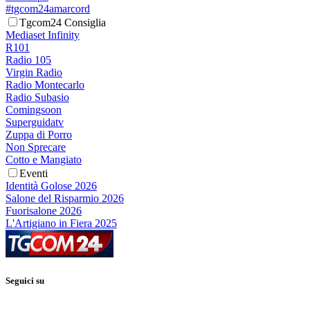
#tgcom24amarcord
Tgcom24 Consiglia
Mediaset Infinity
R101
Radio 105
Virgin Radio
Radio Montecarlo
Radio Subasio
Comingsoon
Superguidatv
Zuppa di Porro
Non Sprecare
Cotto e Mangiato
Eventi
Identità Golose 2026
Salone del Risparmio 2026
Fuorisalone 2026
L'Artigiano in Fiera 2025
Seguici su