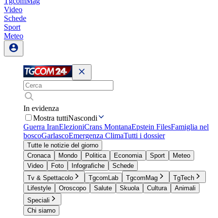
TgcomMag
Video
Schede
Sport
Meteo
In evidenza
Mostra tutti
Nascondi
Guerra Iran
Elezioni
Crans Montana
Epstein Files
Famiglia nel
bosco
Garlasco
Emergenza Clima
Tutti i dossier
Tutte le notizie del giorno
Cronaca
Mondo
Politica
Economia
Sport
Meteo
Video
Foto
Infografiche
Schede
Tv & Spettacolo
TgcomLab
TgcomMag
TgTech
Lifestyle
Oroscopo
Salute
Skuola
Cultura
Animali
Speciali
Chi siamo