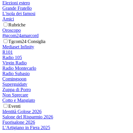
Elezioni estero
Grande Fratello
L'isola dei famosi
Amici
Rubriche
Oroscopo
#tgcom24amarcord
Tgcom24 Consiglia
Mediaset Infinity
R101
Radio 105
Virgin Radio
Radio Montecarlo
Radio Subasio
Comingsoon
Superguidatv
Zuppa di Porro
Non Sprecare
Cotto e Mangiato
Eventi
Identità Golose 2026
Salone del Risparmio 2026
Fuorisalone 2026
L'Artigiano in Fiera 2025