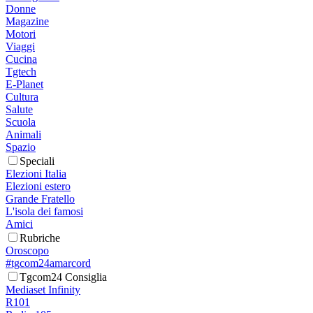
Donne
Magazine
Motori
Viaggi
Cucina
Tgtech
E-Planet
Cultura
Salute
Scuola
Animali
Spazio
Speciali
Elezioni Italia
Elezioni estero
Grande Fratello
L'isola dei famosi
Amici
Rubriche
Oroscopo
#tgcom24amarcord
Tgcom24 Consiglia
Mediaset Infinity
R101