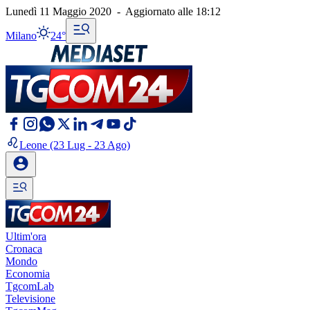
Lunedì 11 Maggio 2020
-
Aggiornato alle
18:12
Milano
24°
Leone
(23 Lug - 23 Ago)
Ultim'ora
Cronaca
Mondo
Economia
TgcomLab
Televisione