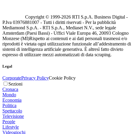
Copyright © 1999-
2026
RTI S.p.A. Business Digital -
P.Iva 03976881007 - Tutti i diritti riservati - Per la pubblicità
Mediamond S.p.A. - RTI S.p.A., Mediaset N.V., sede legale
Amsterdam (Paesi Bassi) - Uffici Viale Europa 46, 20093 Cologno
Monzese (MI)
Rispetto ai contenuti e ai dati personali trasmessi e/o
riprodotti è vietata ogni utilizzazione funzionale all’addestramento di
sistemi di intelligenza artificiale generativa. È altresì fatto divieto
espresso di utilizzare mezzi automatizzati di data scraping.
Legal
Corporate
Privacy Policy
Cookie Policy
Sezioni
Cronaca
Mondo
Economia
Politica
Spettacolo
Televisione
People
Lifestyle
Videogiochi