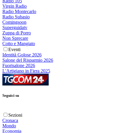
Radio 105
Virgin Radio
Radio Montecarlo
Radio Subasio
Comingsoon
Superguidatv
Zuppa di Porro
Non Sprecare
Cotto e Mangiato
Eventi
Identità Golose 2026
Salone del Risparmio 2026
Fuorisalone 2026
L'Artigiano in Fiera 2025
Seguici su
Sezioni
Cronaca
Mondo
Economia