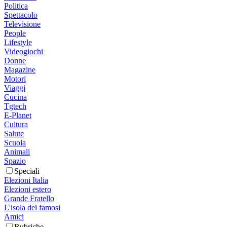
Politica
Spettacolo
Televisione
People
Lifestyle
Videogiochi
Donne
Magazine
Motori
Viaggi
Cucina
Tgtech
E-Planet
Cultura
Salute
Scuola
Animali
Spazio
Speciali
Elezioni Italia
Elezioni estero
Grande Fratello
L'isola dei famosi
Amici
Rubriche