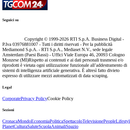
Seguici su
Copyright © 1999-
2026
RTI S.p.A. Business Digital -
P.Iva 03976881007 - Tutti i diritti riservati - Per la pubblicità
Mediamond S.p.A. - RTI S.p.A., Mediaset N.V., sede legale
Amsterdam (Paesi Bassi) - Uffici Viale Europa 46, 20093 Cologno
Monzese (MI)
Rispetto ai contenuti e ai dati personali trasmessi e/o
riprodotti è vietata ogni utilizzazione funzionale all’addestramento di
sistemi di intelligenza artificiale generativa. È altresì fatto divieto
espresso di utilizzare mezzi automatizzati di data scraping.
Legal
Corporate
Privacy Policy
Cookie Policy
Sezioni
Cronaca
Mondo
Economia
Politica
Spettacolo
Televisione
People
Lifestyl
Planet
Cultura
Salute
Scuola
Animali
Spazio