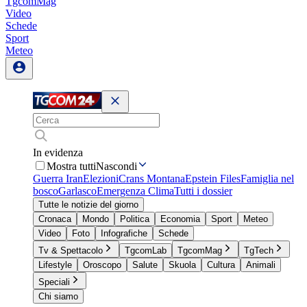
TgcomMag
Video
Schede
Sport
Meteo
In evidenza
Mostra tutti
Nascondi
Guerra Iran
Elezioni
Crans Montana
Epstein Files
Famiglia nel
bosco
Garlasco
Emergenza Clima
Tutti i dossier
Tutte le notizie del giorno
Cronaca
Mondo
Politica
Economia
Sport
Meteo
Video
Foto
Infografiche
Schede
Tv & Spettacolo
TgcomLab
TgcomMag
TgTech
Lifestyle
Oroscopo
Salute
Skuola
Cultura
Animali
Speciali
Chi siamo