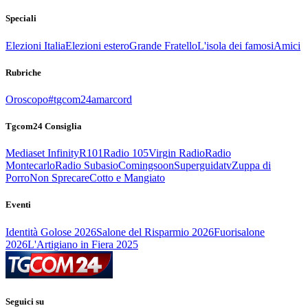
Speciali
Elezioni Italia
Elezioni estero
Grande Fratello
L'isola dei famosi
Amici
Rubriche
Oroscopo
#tgcom24amarcord
Tgcom24 Consiglia
Mediaset Infinity
R101
Radio 105
Virgin Radio
Radio
Montecarlo
Radio Subasio
Comingsoon
Superguidatv
Zuppa di
Porro
Non Sprecare
Cotto e Mangiato
Eventi
Identità Golose 2026
Salone del Risparmio 2026
Fuorisalone
2026
L'Artigiano in Fiera 2025
Seguici su