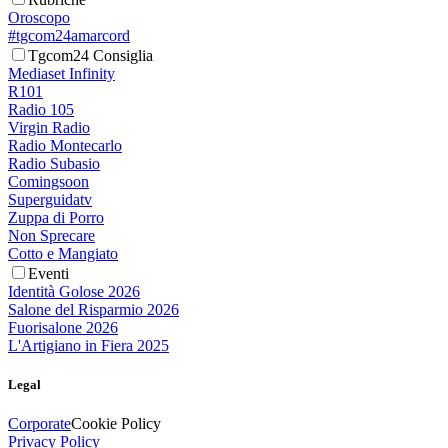
Oroscopo
#tgcom24amarcord
Tgcom24 Consiglia
Mediaset Infinity
R101
Radio 105
Virgin Radio
Radio Montecarlo
Radio Subasio
Comingsoon
Superguidatv
Zuppa di Porro
Non Sprecare
Cotto e Mangiato
Eventi
Identità Golose 2026
Salone del Risparmio 2026
Fuorisalone 2026
L'Artigiano in Fiera 2025
Legal
Corporate
Cookie Policy
Privacy Policy