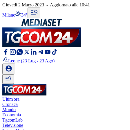
Giovedì 2 Marzo 2023
-
Aggiornato alle
10:41
Milano
34°
Leone
(23 Lug - 23 Ago)
Ultim'ora
Cronaca
Mondo
Economia
TgcomLab
Televisione