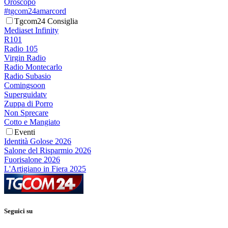
Oroscopo
#tgcom24amarcord
Tgcom24 Consiglia
Mediaset Infinity
R101
Radio 105
Virgin Radio
Radio Montecarlo
Radio Subasio
Comingsoon
Superguidatv
Zuppa di Porro
Non Sprecare
Cotto e Mangiato
Eventi
Identità Golose 2026
Salone del Risparmio 2026
Fuorisalone 2026
L'Artigiano in Fiera 2025
Seguici su