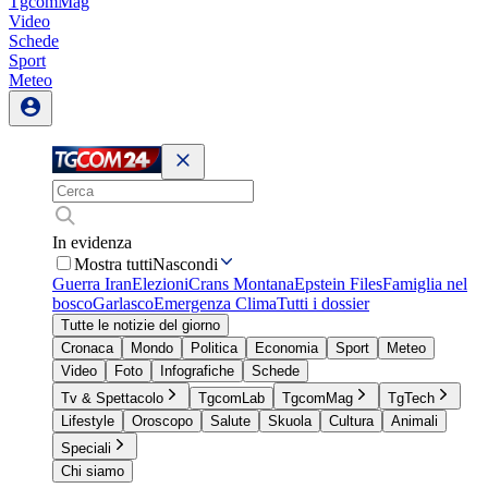
TgcomMag
Video
Schede
Sport
Meteo
In evidenza
Mostra tutti
Nascondi
Guerra Iran
Elezioni
Crans Montana
Epstein Files
Famiglia nel
bosco
Garlasco
Emergenza Clima
Tutti i dossier
Tutte le notizie del giorno
Cronaca
Mondo
Politica
Economia
Sport
Meteo
Video
Foto
Infografiche
Schede
Tv & Spettacolo
TgcomLab
TgcomMag
TgTech
Lifestyle
Oroscopo
Salute
Skuola
Cultura
Animali
Speciali
Chi siamo