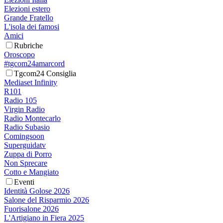
Elezioni estero
Grande Fratello
L'isola dei famosi
Amici
Rubriche
Oroscopo
#tgcom24amarcord
Tgcom24 Consiglia
Mediaset Infinity
R101
Radio 105
Virgin Radio
Radio Montecarlo
Radio Subasio
Comingsoon
Superguidatv
Zuppa di Porro
Non Sprecare
Cotto e Mangiato
Eventi
Identità Golose 2026
Salone del Risparmio 2026
Fuorisalone 2026
L'Artigiano in Fiera 2025