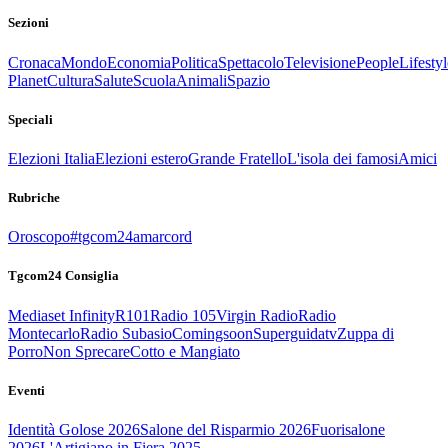
Sezioni
Cronaca
Mondo
Economia
Politica
Spettacolo
Televisione
People
Lifestyl
Planet
Cultura
Salute
Scuola
Animali
Spazio
Speciali
Elezioni Italia
Elezioni estero
Grande Fratello
L'isola dei famosi
Amici
Rubriche
Oroscopo
#tgcom24amarcord
Tgcom24 Consiglia
Mediaset Infinity
R101
Radio 105
Virgin Radio
Radio
Montecarlo
Radio Subasio
Comingsoon
Superguidatv
Zuppa di
Porro
Non Sprecare
Cotto e Mangiato
Eventi
Identità Golose 2026
Salone del Risparmio 2026
Fuorisalone
2026
L'Artigiano in Fiera 2025