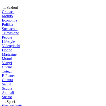
Sezioni
Cronaca
Mondo
Economia
Politica
Spettacolo
Televisione
People
Lifestyle
Videogiochi
Donne
Magazine
Motori
Viaggi
Cucina
Tgtech
E-Planet
Cultura
Salute
Scuola
Animali
Spazio
Speciali
Elezioni Italia