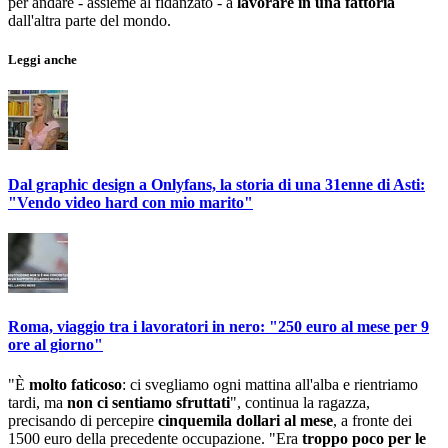
per andare - assieme al fidanzato - a
lavorare in una fattoria
dall'altra parte del mondo.
Leggi anche
Dal graphic design a Onlyfans, la storia di una 31enne di Asti:
"Vendo video hard con mio marito"
Roma, viaggio tra i lavoratori in nero: "250 euro al mese per 9
ore al giorno"
"È
molto faticoso
: ci svegliamo ogni mattina all'alba e rientriamo
tardi, ma
non ci sentiamo sfruttati
", continua la ragazza,
precisando di percepire
cinquemila dollari al mese
, a fronte dei
1500 euro della precedente occupazione. "Era
troppo poco per le