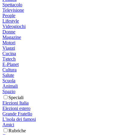
Spettacolo
Televisione
People
Lifestyle
Videogiochi
Donne
Magazine
Motori
Viaggi
Cucina
Tgtech
E-Planet
Cultura
Salute
Scuola
Animali
Spazio
Speciali
Elezioni Italia
Elezioni estero
Grande Fratello
L'isola dei famosi
Amici
Rubriche