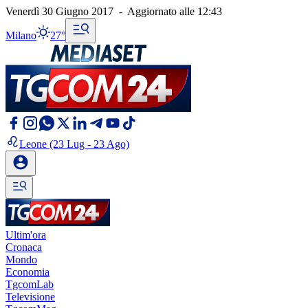
Venerdì 30 Giugno 2017
-
Aggiornato alle
12:43
Milano
27°
Leone
(23 Lug - 23 Ago)
Ultim'ora
Cronaca
Mondo
Economia
TgcomLab
Televisione