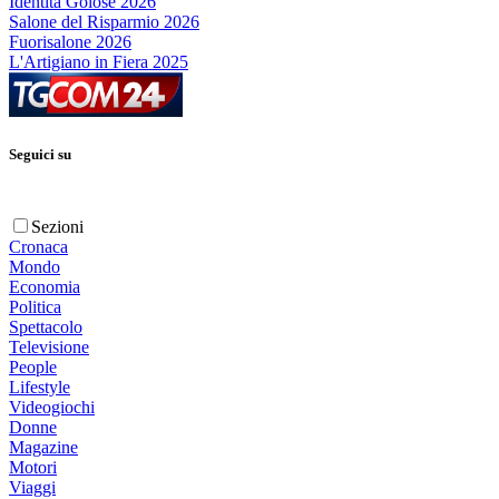
Identità Golose 2026
Salone del Risparmio 2026
Fuorisalone 2026
L'Artigiano in Fiera 2025
Seguici su
Sezioni
Cronaca
Mondo
Economia
Politica
Spettacolo
Televisione
People
Lifestyle
Videogiochi
Donne
Magazine
Motori
Viaggi