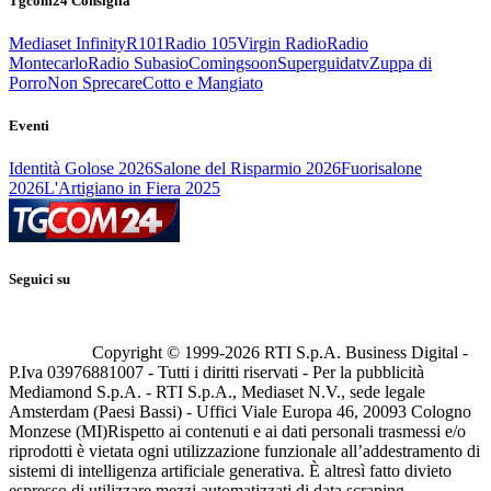
Tgcom24 Consiglia
Mediaset Infinity
R101
Radio 105
Virgin Radio
Radio
Montecarlo
Radio Subasio
Comingsoon
Superguidatv
Zuppa di
Porro
Non Sprecare
Cotto e Mangiato
Eventi
Identità Golose 2026
Salone del Risparmio 2026
Fuorisalone
2026
L'Artigiano in Fiera 2025
Seguici su
Copyright © 1999-
2026
RTI S.p.A. Business Digital -
P.Iva 03976881007 - Tutti i diritti riservati - Per la pubblicità
Mediamond S.p.A. - RTI S.p.A., Mediaset N.V., sede legale
Amsterdam (Paesi Bassi) - Uffici Viale Europa 46, 20093 Cologno
Monzese (MI)
Rispetto ai contenuti e ai dati personali trasmessi e/o
riprodotti è vietata ogni utilizzazione funzionale all’addestramento di
sistemi di intelligenza artificiale generativa. È altresì fatto divieto
espresso di utilizzare mezzi automatizzati di data scraping.