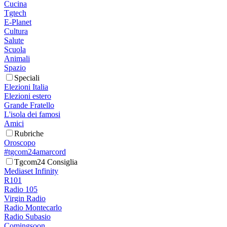
Cucina
Tgtech
E-Planet
Cultura
Salute
Scuola
Animali
Spazio
Speciali
Elezioni Italia
Elezioni estero
Grande Fratello
L'isola dei famosi
Amici
Rubriche
Oroscopo
#tgcom24amarcord
Tgcom24 Consiglia
Mediaset Infinity
R101
Radio 105
Virgin Radio
Radio Montecarlo
Radio Subasio
Comingsoon