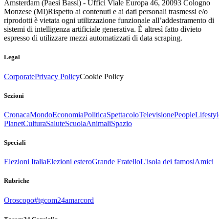
Amsterdam (Paesi Bassi) - Uffici Viale Europa 46, 20093 Cologno
Monzese (MI)
Rispetto ai contenuti e ai dati personali trasmessi e/o
riprodotti è vietata ogni utilizzazione funzionale all’addestramento di
sistemi di intelligenza artificiale generativa. È altresì fatto divieto
espresso di utilizzare mezzi automatizzati di data scraping.
Legal
Corporate
Privacy Policy
Cookie Policy
Sezioni
Cronaca
Mondo
Economia
Politica
Spettacolo
Televisione
People
Lifestyl
Planet
Cultura
Salute
Scuola
Animali
Spazio
Speciali
Elezioni Italia
Elezioni estero
Grande Fratello
L'isola dei famosi
Amici
Rubriche
Oroscopo
#tgcom24amarcord