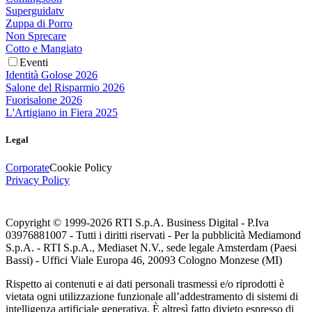
Superguidatv
Zuppa di Porro
Non Sprecare
Cotto e Mangiato
Eventi
Identità Golose 2026
Salone del Risparmio 2026
Fuorisalone 2026
L'Artigiano in Fiera 2025
Legal
Corporate
Cookie Policy
Privacy Policy
Copyright © 1999-
2026
RTI S.p.A. Business Digital - P.Iva
03976881007 - Tutti i diritti riservati - Per la pubblicità Mediamond
S.p.A. - RTI S.p.A., Mediaset N.V., sede legale Amsterdam (Paesi
Bassi) - Uffici Viale Europa 46, 20093 Cologno Monzese (MI)
Rispetto ai contenuti e ai dati personali trasmessi e/o riprodotti è
vietata ogni utilizzazione funzionale all’addestramento di sistemi di
intelligenza artificiale generativa. È altresì fatto divieto espresso di