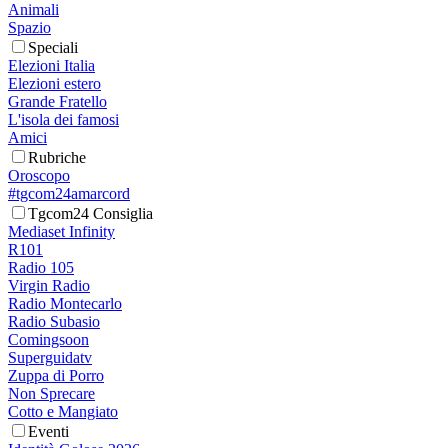
Animali
Spazio
Speciali
Elezioni Italia
Elezioni estero
Grande Fratello
L'isola dei famosi
Amici
Rubriche
Oroscopo
#tgcom24amarcord
Tgcom24 Consiglia
Mediaset Infinity
R101
Radio 105
Virgin Radio
Radio Montecarlo
Radio Subasio
Comingsoon
Superguidatv
Zuppa di Porro
Non Sprecare
Cotto e Mangiato
Eventi