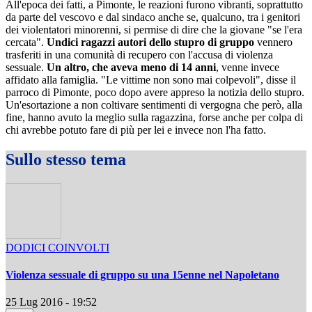
All'epoca dei fatti, a Pimonte, le reazioni furono vibranti, soprattutto
da parte del vescovo e dal sindaco anche se, qualcuno, tra i genitori
dei violentatori minorenni, si permise di dire che la giovane "se l'era
cercata".
Undici ragazzi autori dello stupro di gruppo
vennero
trasferiti in una comunità di recupero con l'accusa di violenza
sessuale.
Un altro, che aveva meno di 14 anni
, venne invece
affidato alla famiglia. "Le vittime non sono mai colpevoli", disse il
parroco di Pimonte, poco dopo avere appreso la notizia dello stupro.
Un'esortazione a non coltivare sentimenti di vergogna che però, alla
fine, hanno avuto la meglio sulla ragazzina, forse anche per colpa di
chi avrebbe potuto fare di più per lei e invece non l'ha fatto.
Sullo stesso tema
DODICI COINVOLTI
Violenza sessuale di gruppo su una 15enne nel Napoletano
25 Lug 2016 - 19:52