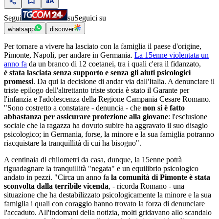
Segui
su
Seguici su
whatsapp
discover
Per tornare a vivere ha lasciato con la famiglia il paese d'origine,
Pimonte, Napoli, per andare in Germania.
La 15enne violentata un
anno fa
da un branco di 12 coetanei, tra i quali c'era il fidanzato,
è stata lasciata senza supporto e senza gli aiuti psicologici
promessi
. Da qui la decisione di andar via dall'Italia. A denunciare il
triste epilogo dell'altrettanto triste storia è stato il Garante per
l'infanzia e l'adolescenza della Regione Campania Cesare Romano.
"Sono costretto a constatare - denuncia - che
non si è fatto
abbastanza per assicurare protezione alla giovane
: l'esclusione
sociale che la ragazza ha dovuto subire ha aggravato il suo disagio
psicologico; in Germania, forse, la minore e la sua famiglia potranno
riacquistare la tranquillità di cui ha bisogno".
A centinaia di chilometri da casa, dunque, la 15enne potrà
riguadagnare la tranquillità "negata" e un equilibrio psicologico
andato in pezzi. "Circa un anno fa
la comunità di Pimonte è stata
sconvolta dalla terribile vicenda
, - ricorda Romano - una
situazione che ha destabilizzato psicologicamente la minore e la sua
famiglia i quali con coraggio hanno trovato la forza di denunciare
l'accaduto. All'indomani della notizia, molti gridavano allo scandalo