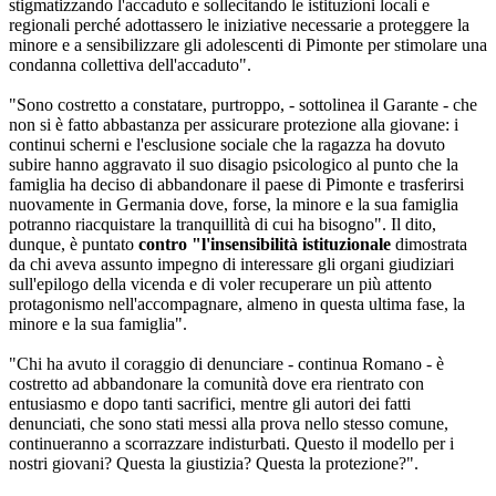
stigmatizzando l'accaduto e sollecitando le istituzioni locali e
regionali perché adottassero le iniziative necessarie a proteggere la
minore e a sensibilizzare gli adolescenti di Pimonte per stimolare una
condanna collettiva dell'accaduto".
"Sono costretto a constatare, purtroppo, - sottolinea il Garante - che
non si è fatto abbastanza per assicurare protezione alla giovane: i
continui scherni e l'esclusione sociale che la ragazza ha dovuto
subire hanno aggravato il suo disagio psicologico al punto che la
famiglia ha deciso di abbandonare il paese di Pimonte e trasferirsi
nuovamente in Germania dove, forse, la minore e la sua famiglia
potranno riacquistare la tranquillità di cui ha bisogno". Il dito,
dunque, è puntato
contro "l'insensibilità istituzionale
dimostrata
da chi aveva assunto impegno di interessare gli organi giudiziari
sull'epilogo della vicenda e di voler recuperare un più attento
protagonismo nell'accompagnare, almeno in questa ultima fase, la
minore e la sua famiglia".
"Chi ha avuto il coraggio di denunciare - continua Romano - è
costretto ad abbandonare la comunità dove era rientrato con
entusiasmo e dopo tanti sacrifici, mentre gli autori dei fatti
denunciati, che sono stati messi alla prova nello stesso comune,
continueranno a scorrazzare indisturbati. Questo il modello per i
nostri giovani? Questa la giustizia? Questa la protezione?".