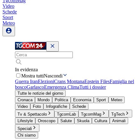
TgcomMag
Video
Schede
Sport
Meteo
In evidenza
Mostra tutti
Nascondi
Guerra Iran
Elezioni
Crans Montana
Epstein Files
Famiglia nel
bosco
Garlasco
Emergenza Clima
Tutti i dossier
Tutte le notizie del giorno
Cronaca
Mondo
Politica
Economia
Sport
Meteo
Video
Foto
Infografiche
Schede
Tv & Spettacolo
TgcomLab
TgcomMag
TgTech
Lifestyle
Oroscopo
Salute
Skuola
Cultura
Animali
Speciali
Chi siamo