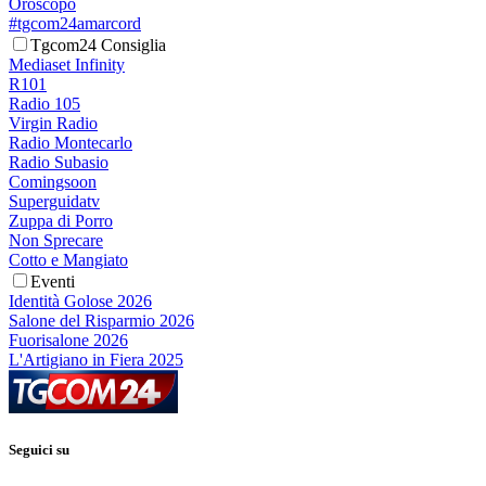
Oroscopo
#tgcom24amarcord
Tgcom24 Consiglia
Mediaset Infinity
R101
Radio 105
Virgin Radio
Radio Montecarlo
Radio Subasio
Comingsoon
Superguidatv
Zuppa di Porro
Non Sprecare
Cotto e Mangiato
Eventi
Identità Golose 2026
Salone del Risparmio 2026
Fuorisalone 2026
L'Artigiano in Fiera 2025
Seguici su