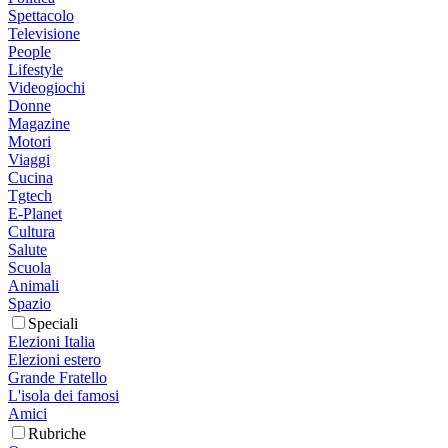
Spettacolo
Televisione
People
Lifestyle
Videogiochi
Donne
Magazine
Motori
Viaggi
Cucina
Tgtech
E-Planet
Cultura
Salute
Scuola
Animali
Spazio
Speciali
Elezioni Italia
Elezioni estero
Grande Fratello
L'isola dei famosi
Amici
Rubriche