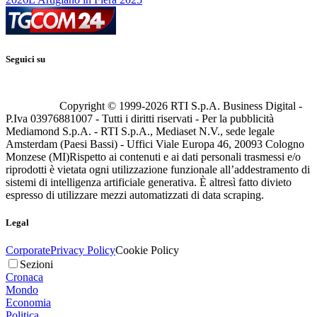
Seguici su
Copyright © 1999-
2026
RTI S.p.A. Business Digital -
P.Iva 03976881007 - Tutti i diritti riservati - Per la pubblicità
Mediamond S.p.A. - RTI S.p.A., Mediaset N.V., sede legale
Amsterdam (Paesi Bassi) - Uffici Viale Europa 46, 20093 Cologno
Monzese (MI)
Rispetto ai contenuti e ai dati personali trasmessi e/o
riprodotti è vietata ogni utilizzazione funzionale all’addestramento di
sistemi di intelligenza artificiale generativa. È altresì fatto divieto
espresso di utilizzare mezzi automatizzati di data scraping.
Legal
Corporate
Privacy Policy
Cookie Policy
Sezioni
Cronaca
Mondo
Economia
Politica