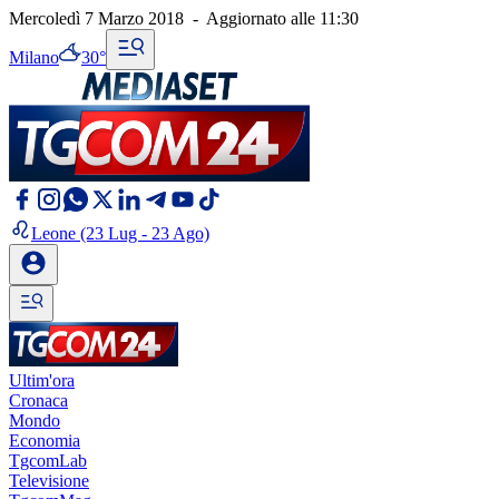
Mercoledì 7 Marzo 2018
-
Aggiornato alle
11:30
Milano
30°
Leone
(23 Lug - 23 Ago)
Ultim'ora
Cronaca
Mondo
Economia
TgcomLab
Televisione