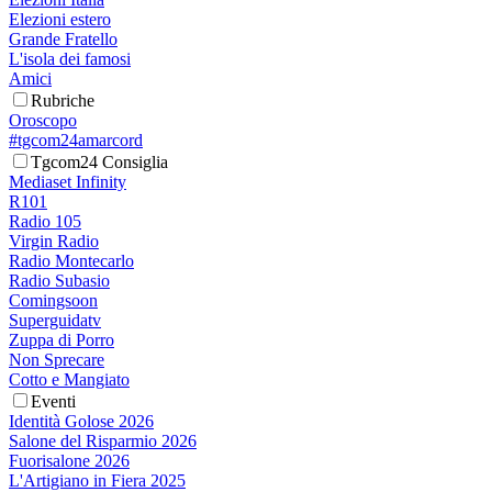
Elezioni estero
Grande Fratello
L'isola dei famosi
Amici
Rubriche
Oroscopo
#tgcom24amarcord
Tgcom24 Consiglia
Mediaset Infinity
R101
Radio 105
Virgin Radio
Radio Montecarlo
Radio Subasio
Comingsoon
Superguidatv
Zuppa di Porro
Non Sprecare
Cotto e Mangiato
Eventi
Identità Golose 2026
Salone del Risparmio 2026
Fuorisalone 2026
L'Artigiano in Fiera 2025