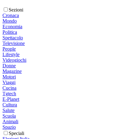
Sezioni
Cronaca
Mondo
Economia
Politica
Spettacolo
Televisione
People
Lifestyle
Videogiochi
Donne
Magazine
Motori
Viaggi
Cucina
Tgtech
E-Planet
Cultura
Salute
Scuola
Animali
Spazio
Speciali
Elezioni Italia