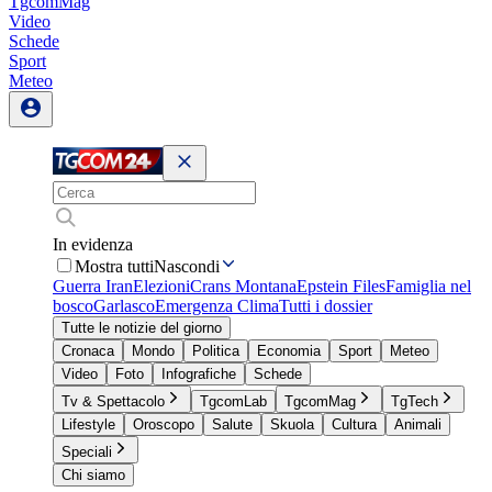
TgcomMag
Video
Schede
Sport
Meteo
In evidenza
Mostra tutti
Nascondi
Guerra Iran
Elezioni
Crans Montana
Epstein Files
Famiglia nel
bosco
Garlasco
Emergenza Clima
Tutti i dossier
Tutte le notizie del giorno
Cronaca
Mondo
Politica
Economia
Sport
Meteo
Video
Foto
Infografiche
Schede
Tv & Spettacolo
TgcomLab
TgcomMag
TgTech
Lifestyle
Oroscopo
Salute
Skuola
Cultura
Animali
Speciali
Chi siamo