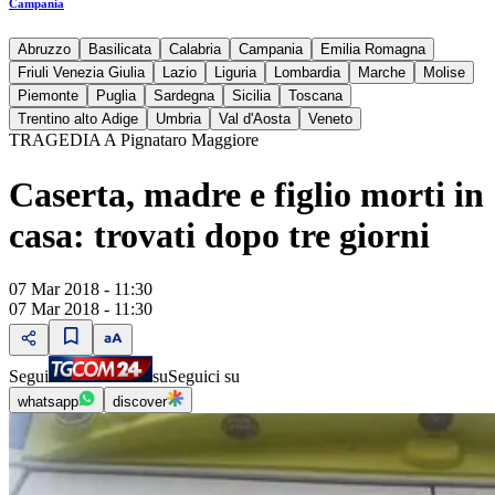
Campania
Abruzzo
Basilicata
Calabria
Campania
Emilia Romagna
Friuli Venezia Giulia
Lazio
Liguria
Lombardia
Marche
Molise
Piemonte
Puglia
Sardegna
Sicilia
Toscana
Trentino alto Adige
Umbria
Val d'Aosta
Veneto
TRAGEDIA A Pignataro Maggiore
Caserta, madre e figlio morti in
casa: trovati dopo tre giorni
07 Mar 2018 - 11:30
07 Mar 2018 - 11:30
Segui
su
Seguici su
whatsapp
discover