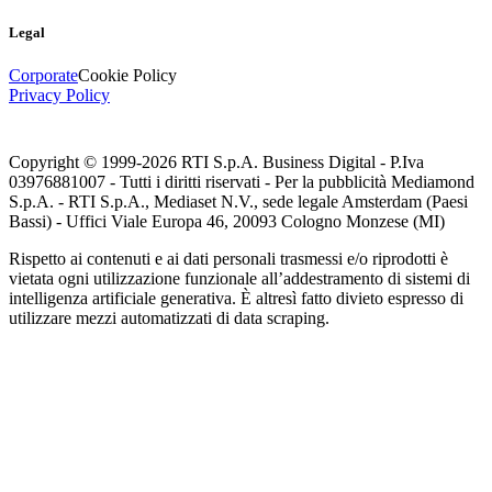
Legal
Corporate
Cookie Policy
Privacy Policy
Copyright © 1999-
2026
RTI S.p.A. Business Digital - P.Iva
03976881007 - Tutti i diritti riservati - Per la pubblicità Mediamond
S.p.A. - RTI S.p.A., Mediaset N.V., sede legale Amsterdam (Paesi
Bassi) - Uffici Viale Europa 46, 20093 Cologno Monzese (MI)
Rispetto ai contenuti e ai dati personali trasmessi e/o riprodotti è
vietata ogni utilizzazione funzionale all’addestramento di sistemi di
intelligenza artificiale generativa. È altresì fatto divieto espresso di
utilizzare mezzi automatizzati di data scraping.