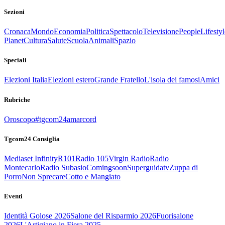
Sezioni
Cronaca
Mondo
Economia
Politica
Spettacolo
Televisione
People
Lifestyl
Planet
Cultura
Salute
Scuola
Animali
Spazio
Speciali
Elezioni Italia
Elezioni estero
Grande Fratello
L'isola dei famosi
Amici
Rubriche
Oroscopo
#tgcom24amarcord
Tgcom24 Consiglia
Mediaset Infinity
R101
Radio 105
Virgin Radio
Radio
Montecarlo
Radio Subasio
Comingsoon
Superguidatv
Zuppa di
Porro
Non Sprecare
Cotto e Mangiato
Eventi
Identità Golose 2026
Salone del Risparmio 2026
Fuorisalone
2026
L'Artigiano in Fiera 2025