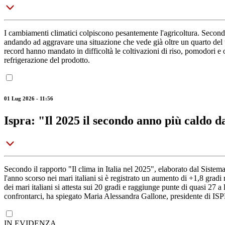
I cambiamenti climatici colpiscono pesantemente l'agricoltura. Secondo Col
andando ad aggravare una situazione che vede già oltre un quarto del te
record hanno mandato in difficoltà le coltivazioni di riso, pomodori e ort
refrigerazione del prodotto.
01 Lug 2026 - 11:56
Ispra: "Il 2025 il secondo anno più caldo da
Secondo il rapporto "Il clima in Italia nel 2025", elaborato dal Sis
l'anno scorso nei mari italiani si è registrato un aumento di +1,8 gra
dei mari italiani si attesta sui 20 gradi e raggiunge punte di quasi 27
confrontarci, ha spiegato Maria Alessandra Gallone, presidente di 
IN EVIDENZA