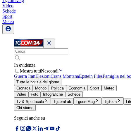
TgcomMag
Video
Schede
Sport
Meteo
In evidenza
Mostra tutti
Nascondi
Guerra Iran
Elezioni
Crans Montana
Epstein Files
Famiglia nel b
Tutte le notizie del giorno
Cronaca
Mondo
Politica
Economia
Sport
Meteo
Video
Foto
Infografiche
Schede
Tv & Spettacolo
TgcomLab
TgcomMag
TgTech
Lif
Chi siamo
Seguici anche su