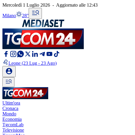
Mercoledì 1 Luglio 2026
-
Aggiornato alle
12:43
Milano
28°
Leone
(23 Lug - 23 Ago)
Ultim'ora
Cronaca
Mondo
Economia
TgcomLab
Televisione