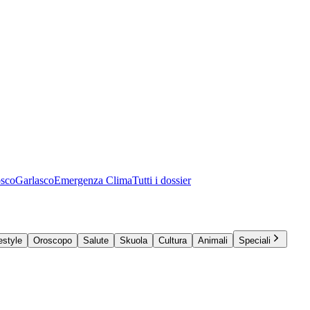
osco
Garlasco
Emergenza Clima
Tutti i dossier
estyle
Oroscopo
Salute
Skuola
Cultura
Animali
Speciali