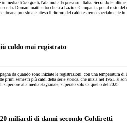
n media di 5/6 gradi, l'afa molla la presa sull'Italia. Secondo le ultime
 serata. Domani mattina toccherà a Lazio e Campania, poi al resto del m
ettimana prossima è atteso il ritorno del caldo estremo specialmente in
più caldo mai registrato
a Spagna da quando sono iniziate le registrazioni, con una temperatura di 
 primi semestri più caldi della serie storica, che inizia nel 1961, si sono
i superiore alla media stagionale, superato solo da quello del 2025.
: 20 miliardi di danni secondo Coldiretti