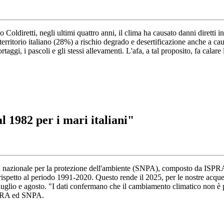
diretti, negli ultimi quattro anni, il clima ha causato danni diretti indire
rritorio italiano (28%) a rischio degrado e desertificazione anche a caus
aggi, i pascoli e gli stessi allevamenti. L'afa, a tal proposito, fa calare
l 1982 per i mari italiani"
tema nazionale per la protezione dell'ambiente (SNPA), composto da ISP
di rispetto al periodo 1991-2020. Questo rende il 2025, per le nostre ac
 a luglio e agosto. "I dati confermano che il cambiamento climatico non è
ISPRA ed SNPA.