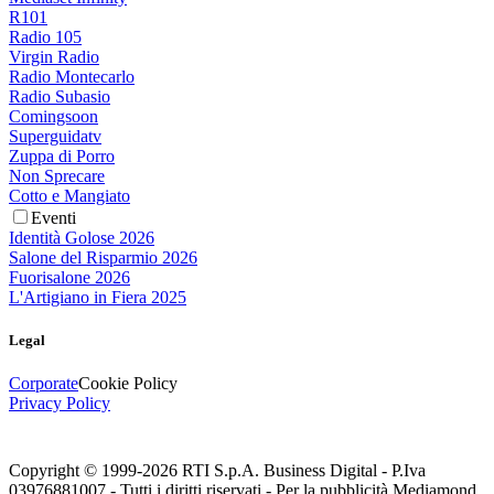
R101
Radio 105
Virgin Radio
Radio Montecarlo
Radio Subasio
Comingsoon
Superguidatv
Zuppa di Porro
Non Sprecare
Cotto e Mangiato
Eventi
Identità Golose 2026
Salone del Risparmio 2026
Fuorisalone 2026
L'Artigiano in Fiera 2025
Legal
Corporate
Cookie Policy
Privacy Policy
Copyright © 1999-
2026
RTI S.p.A. Business Digital - P.Iva
03976881007 - Tutti i diritti riservati - Per la pubblicità Mediamond