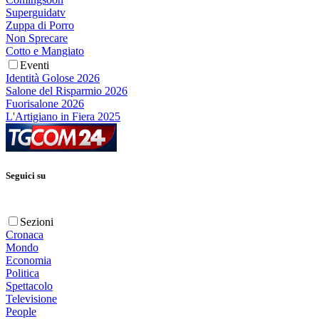
Superguidatv
Zuppa di Porro
Non Sprecare
Cotto e Mangiato
Eventi
Identità Golose 2026
Salone del Risparmio 2026
Fuorisalone 2026
L'Artigiano in Fiera 2025
Seguici su
Sezioni
Cronaca
Mondo
Economia
Politica
Spettacolo
Televisione
People