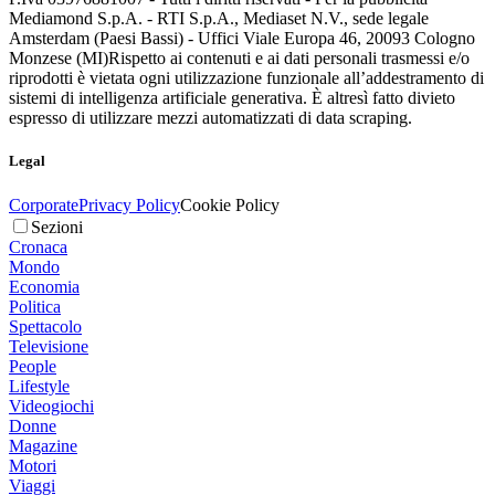
Mediamond S.p.A. - RTI S.p.A., Mediaset N.V., sede legale
Amsterdam (Paesi Bassi) - Uffici Viale Europa 46, 20093 Cologno
Monzese (MI)
Rispetto ai contenuti e ai dati personali trasmessi e/o
riprodotti è vietata ogni utilizzazione funzionale all’addestramento di
sistemi di intelligenza artificiale generativa. È altresì fatto divieto
espresso di utilizzare mezzi automatizzati di data scraping.
Legal
Corporate
Privacy Policy
Cookie Policy
Sezioni
Cronaca
Mondo
Economia
Politica
Spettacolo
Televisione
People
Lifestyle
Videogiochi
Donne
Magazine
Motori
Viaggi