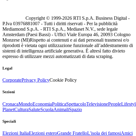
Copyright © 1999-
2026
RTI S.p.A. Business Digital -
P.Iva 03976881007 - Tutti i diritti riservati - Per la pubblicità
Mediamond S.p.A. - RTI S.p.A., Mediaset N.V., sede legale
Amsterdam (Paesi Bassi) - Uffici Viale Europa 46, 20093 Cologno
Monzese (MI)
Rispetto ai contenuti e ai dati personali trasmessi e/o
riprodotti è vietata ogni utilizzazione funzionale all’addestramento di
sistemi di intelligenza artificiale generativa. È altresì fatto divieto
espresso di utilizzare mezzi automatizzati di data scraping.
Legal
Corporate
Privacy Policy
Cookie Policy
Sezioni
Cronaca
Mondo
Economia
Politica
Spettacolo
Televisione
People
Lifestyl
Planet
Cultura
Salute
Scuola
Animali
Spazio
Speciali
Elezioni Italia
Elezioni estero
Grande Fratello
L'isola dei famosi
Amici