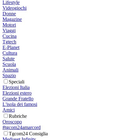
Lifestyle
Videogiochi
Donne
Magazine
Motori
Viaggi
Cucina
Tgtech
E-Planet
Cultura
Salute
Scuola
Animali
Spazio
Speciali
Elezioni Italia
Elezioni estero
Grande Fratello
L'isola dei famosi
Amici
Rubriche
Oroscopo
#tgcom24amarcord
Tgcom24 Consiglia
Mediaset Infinity