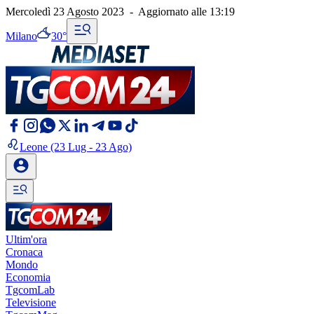
Mercoledì 23 Agosto 2023
-
Aggiornato alle
13:19
Milano
30°
Leone
(23 Lug - 23 Ago)
Ultim'ora
Cronaca
Mondo
Economia
TgcomLab
Televisione