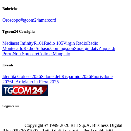
Rubriche
Oroscopo
#tgcom24amarcord
Tgcom24 Consiglia
Mediaset Infinity
R101
Radio 105
Virgin Radio
Radio
Montecarlo
Radio Subasio
Comingsoon
Superguidatv
Zuppa di
Porro
Non Sprecare
Cotto e Mangiato
Eventi
Identità Golose 2026
Salone del Risparmio 2026
Fuorisalone
2026
L'Artigiano in Fiera 2025
Seguici su
Copyright © 1999-
2026
RTI S.p.A. Business Digital -
P.Iva 03976881007 - Tutti i diritti riservati - Per la pubblicità