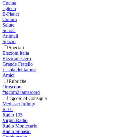
Cucina
Tgtech
E-Planet
Cultura
Salute
Scuola
Animali
Spazio
Speciali
Elezioni Italia
Elezioni estero
Grande Fratello
L'isola dei famosi
Amici
Rubriche
Oroscopo
#tgcom24amarcord
Tgcom24 Consiglia
Mediaset Infinity
R101
Radio 105
Virgin Radio
Radio Montecarlo
Radio Subasio
Comingsoon