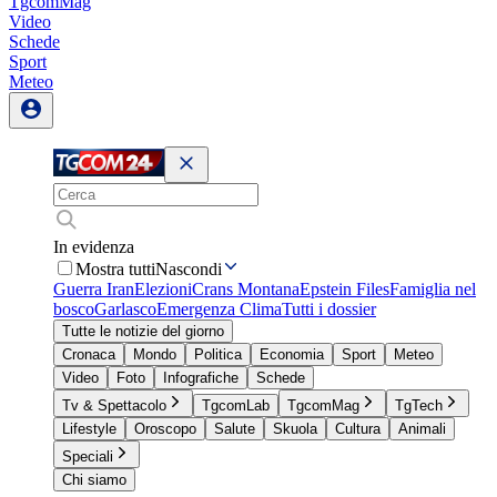
TgcomMag
Video
Schede
Sport
Meteo
In evidenza
Mostra tutti
Nascondi
Guerra Iran
Elezioni
Crans Montana
Epstein Files
Famiglia nel
bosco
Garlasco
Emergenza Clima
Tutti i dossier
Tutte le notizie del giorno
Cronaca
Mondo
Politica
Economia
Sport
Meteo
Video
Foto
Infografiche
Schede
Tv & Spettacolo
TgcomLab
TgcomMag
TgTech
Lifestyle
Oroscopo
Salute
Skuola
Cultura
Animali
Speciali
Chi siamo