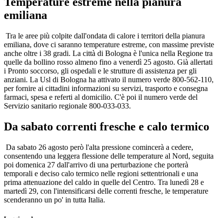
Temperature estreme nella pianura
emiliana
Tra le aree più colpite dall'ondata di calore i territori della pianura
emiliana, dove ci saranno temperature estreme, con massime previste
anche oltre i 38 gradi. La città di Bologna è l'unica nella Regione tra
quelle da bollino rosso almeno fino a venerdì 25 agosto. Già allertati
i Pronto soccorso, gli ospedali e le strutture di assistenza per gli
anziani. La Usl di Bologna ha attivato il numero verde 800-562-110,
per fornire ai cittadini informazioni su servizi, trasporto e consegna
farmaci, spesa e referti al domicilio. C'è poi il numero verde del
Servizio sanitario regionale 800-033-033.
Da sabato correnti fresche e calo termico
Da sabato 26 agosto però l'alta pressione comincerà a cedere,
consentendo una leggera flessione delle temperature al Nord, seguita
poi domenica 27 dall'arrivo di una perturbazione che porterà
temporali e deciso calo termico nelle regioni settentrionali e una
prima attenuazione del caldo in quelle del Centro. Tra lunedì 28 e
martedì 29, con l'intensificarsi delle correnti fresche, le temperature
scenderanno un po' in tutta Italia.