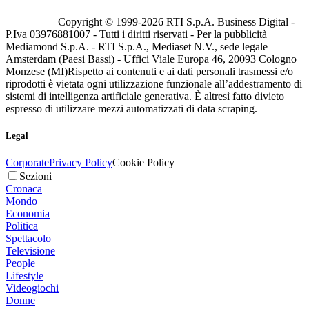
Copyright © 1999-
2026
RTI S.p.A. Business Digital -
P.Iva 03976881007 - Tutti i diritti riservati - Per la pubblicità
Mediamond S.p.A. - RTI S.p.A., Mediaset N.V., sede legale
Amsterdam (Paesi Bassi) - Uffici Viale Europa 46, 20093 Cologno
Monzese (MI)
Rispetto ai contenuti e ai dati personali trasmessi e/o
riprodotti è vietata ogni utilizzazione funzionale all’addestramento di
sistemi di intelligenza artificiale generativa. È altresì fatto divieto
espresso di utilizzare mezzi automatizzati di data scraping.
Legal
Corporate
Privacy Policy
Cookie Policy
Sezioni
Cronaca
Mondo
Economia
Politica
Spettacolo
Televisione
People
Lifestyle
Videogiochi
Donne