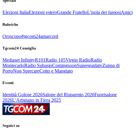
Speciali
Elezioni Italia
Elezioni estero
Grande Fratello
L'isola dei famosi
Amici
Rubriche
Oroscopo
#tgcom24amarcord
Tgcom24 Consiglia
Mediaset Infinity
R101
Radio 105
Virgin Radio
Radio
Montecarlo
Radio Subasio
Comingsoon
Superguidatv
Zuppa di
Porro
Non Sprecare
Cotto e Mangiato
Eventi
Identità Golose 2026
Salone del Risparmio 2026
Fuorisalone
2026
L'Artigiano in Fiera 2025
Seguici su