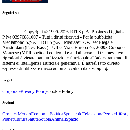
Seguici su
Copyright © 1999-
2026
RTI S.p.A. Business Digital -
P.Iva 03976881007 - Tutti i diritti riservati - Per la pubblicità
Mediamond S.p.A. - RTI S.p.A., Mediaset N.V., sede legale
Amsterdam (Paesi Bassi) - Uffici Viale Europa 46, 20093 Cologno
Monzese (MI)
Rispetto ai contenuti e ai dati personali trasmessi e/o
riprodotti è vietata ogni utilizzazione funzionale all’addestramento di
sistemi di intelligenza artificiale generativa. È altresì fatto divieto
espresso di utilizzare mezzi automatizzati di data scraping.
Legal
Corporate
Privacy Policy
Cookie Policy
Sezioni
Cronaca
Mondo
Economia
Politica
Spettacolo
Televisione
People
Lifestyl
Planet
Cultura
Salute
Scuola
Animali
Spazio