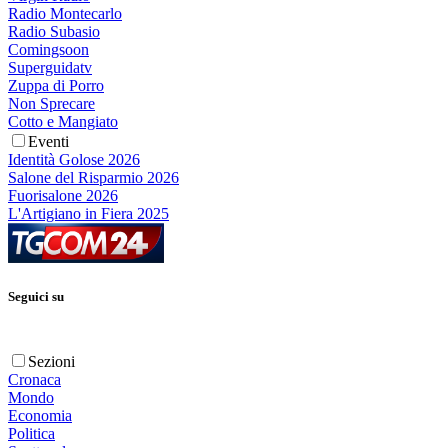
Radio Montecarlo
Radio Subasio
Comingsoon
Superguidatv
Zuppa di Porro
Non Sprecare
Cotto e Mangiato
Eventi
Identità Golose 2026
Salone del Risparmio 2026
Fuorisalone 2026
L'Artigiano in Fiera 2025
Seguici su
Sezioni
Cronaca
Mondo
Economia
Politica