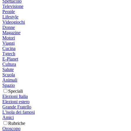
Spettacolo
Televisione
People
Lifestyle
Videogiochi
Donne
Magazine
Motori
Viaggi
Cucina
Tgtech
E-Planet
Cultura
Salute
Scuola
Animali
Spazio
Speciali
Elezioni Italia
Elezioni estero
Grande Fratello
L'isola dei famosi
Amici
Rubriche
Oroscopo