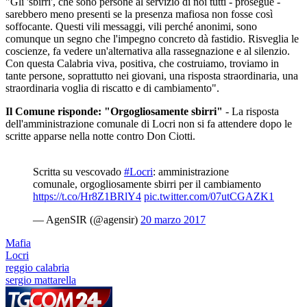
"Gli 'sbirri', che sono persone al servizio di noi tutti - prosegue -
sarebbero meno presenti se la presenza mafiosa non fosse così
soffocante. Questi vili messaggi, vili perché anonimi, sono
comunque un segno che l'impegno concreto dà fastidio. Risveglia le
coscienze, fa vedere un'alternativa alla rassegnazione e al silenzio.
Con questa Calabria viva, positiva, che costruiamo, troviamo in
tante persone, soprattutto nei giovani, una risposta straordinaria, una
straordinaria voglia di riscatto e di cambiamento".
Il Comune risponde: "Orgogliosamente sbirri"
- La risposta
dell'amministrazione comunale di Locri non si fa attendere dopo le
scritte apparse nella notte contro Don Ciotti.
Scritta su vescovado
#Locri
: amministrazione
comunale, orgogliosamente sbirri per il cambiamento
https://t.co/Hr8Z1BRlY4
pic.twitter.com/07utCGAZK1
— AgenSIR (@agensir)
20 marzo 2017
Mafia
Locri
reggio calabria
sergio mattarella