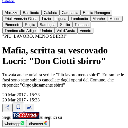
Calabria
Abruzzo
Basilicata
Calabria
Campania
Emilia Romagna
Friuli Venezia Giulia
Lazio
Liguria
Lombardia
Marche
Molise
Piemonte
Puglia
Sardegna
Sicilia
Toscana
Trentino alto Adige
Umbria
Val d'Aosta
Veneto
"PIU' LAVORO, MENO SBIRRI"
Mafia, scritta su vescovado
Locri: "Don Ciotti sbirro"
Trovata anche un'altra scritta: "Più lavoro meno sbirri". Entrambe le
frasi sono state subito cancellate dagli operai del Comune, che
risponde: "Orgogliosamente sbirri"
20 Mar 2017 - 15:33
20 Mar 2017 - 15:33
Segui
su
Seguici su
whatsapp
discover