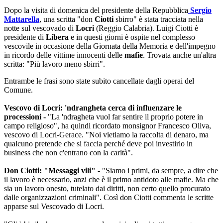
Dopo la visita di domenica del presidente della Repubblica
Sergio
Mattarella
, una scritta "don
Ciotti
sbirro" è stata tracciata nella
notte sul vescovado di
Locri
(Reggio Calabria). Luigi Ciotti è
presidente di
Libera
e in questi giorni è ospite nel complesso
vescovile in occasione della Giornata della Memoria e dell'impegno
in ricordo delle vittime innocenti delle
mafie
. Trovata anche un'altra
scritta: "Più lavoro meno sbirri".
Entrambe le frasi sono state subito cancellate dagli operai del
Comune.
Vescovo di Locri: 'ndrangheta cerca di influenzare le
processioni -
"La 'ndragheta vuol far sentire il proprio potere in
campo religioso", ha quindi ricordato monsignor Francesco Oliva,
vescovo di Locri-Gerace. "Noi vietiamo la raccolta di denaro, ma
qualcuno pretende che si faccia perché deve poi investirlo in
business che non c'entrano con la carità".
Don Ciotti: "Messaggi vili" -
"Siamo i primi, da sempre, a dire che
il lavoro è necessario, anzi che è il primo antidoto alle mafie. Ma che
sia un lavoro onesto, tutelato dai diritti, non certo quello procurato
dalle organizzazioni criminali". Così don Ciotti commenta le scritte
apparse sul Vescovado di Locri.