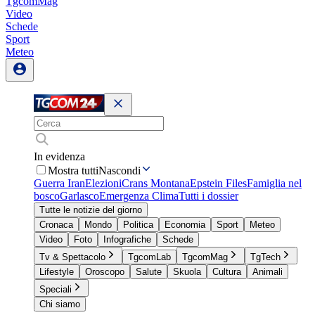
TgcomMag
Video
Schede
Sport
Meteo
In evidenza
Mostra tutti
Nascondi
Guerra Iran
Elezioni
Crans Montana
Epstein Files
Famiglia nel
bosco
Garlasco
Emergenza Clima
Tutti i dossier
Tutte le notizie del giorno
Cronaca
Mondo
Politica
Economia
Sport
Meteo
Video
Foto
Infografiche
Schede
Tv & Spettacolo
TgcomLab
TgcomMag
TgTech
Lifestyle
Oroscopo
Salute
Skuola
Cultura
Animali
Speciali
Chi siamo