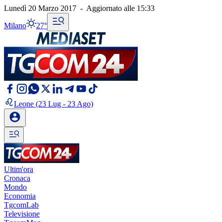
Lunedì 20 Marzo 2017
-
Aggiornato alle
15:33
Milano
27°
Leone
(23 Lug - 23 Ago)
Ultim'ora
Cronaca
Mondo
Economia
TgcomLab
Televisione