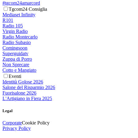
#tgcom24amarcord
Tgcom24 Consiglia
Mediaset Infinity
R101
Radio 105
Virgin Radio
Radio Montecarlo
Radio Subasio
Comingsoon
Superguidatv
Zuppa di Porro
Non Sprecare
Cotto e Mangiato
Eventi
Identità Golose 2026
Salone del Risparmio 2026
Fuorisalone 2026
L'Artigiano in Fiera 2025
Legal
Corporate
Cookie Policy
Privacy Policy