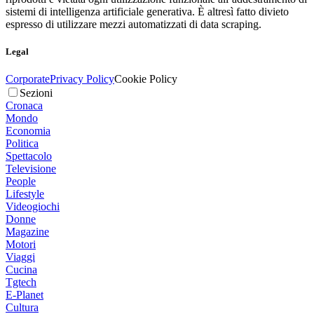
sistemi di intelligenza artificiale generativa. È altresì fatto divieto
espresso di utilizzare mezzi automatizzati di data scraping.
Legal
Corporate
Privacy Policy
Cookie Policy
Sezioni
Cronaca
Mondo
Economia
Politica
Spettacolo
Televisione
People
Lifestyle
Videogiochi
Donne
Magazine
Motori
Viaggi
Cucina
Tgtech
E-Planet
Cultura