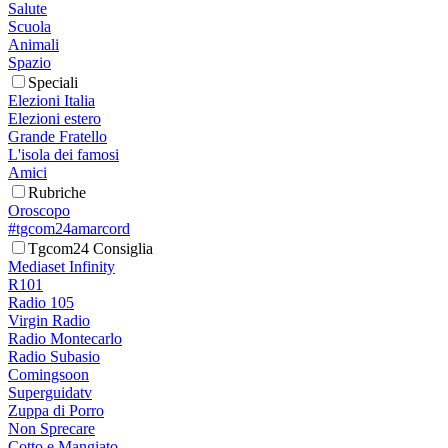
Salute
Scuola
Animali
Spazio
Speciali
Elezioni Italia
Elezioni estero
Grande Fratello
L'isola dei famosi
Amici
Rubriche
Oroscopo
#tgcom24amarcord
Tgcom24 Consiglia
Mediaset Infinity
R101
Radio 105
Virgin Radio
Radio Montecarlo
Radio Subasio
Comingsoon
Superguidatv
Zuppa di Porro
Non Sprecare
Cotto e Mangiato