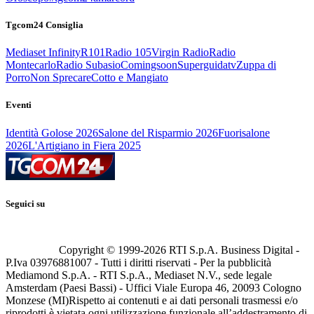
Tgcom24 Consiglia
Mediaset Infinity
R101
Radio 105
Virgin Radio
Radio
Montecarlo
Radio Subasio
Comingsoon
Superguidatv
Zuppa di
Porro
Non Sprecare
Cotto e Mangiato
Eventi
Identità Golose 2026
Salone del Risparmio 2026
Fuorisalone
2026
L'Artigiano in Fiera 2025
Seguici su
Copyright © 1999-
2026
RTI S.p.A. Business Digital -
P.Iva 03976881007 - Tutti i diritti riservati - Per la pubblicità
Mediamond S.p.A. - RTI S.p.A., Mediaset N.V., sede legale
Amsterdam (Paesi Bassi) - Uffici Viale Europa 46, 20093 Cologno
Monzese (MI)
Rispetto ai contenuti e ai dati personali trasmessi e/o
riprodotti è vietata ogni utilizzazione funzionale all’addestramento di