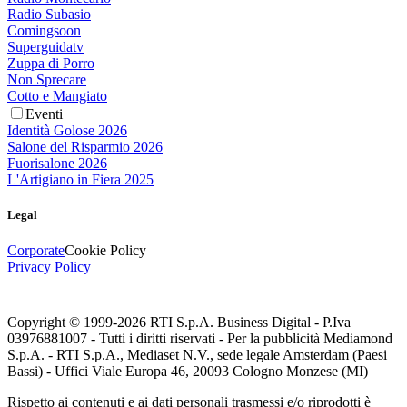
Radio Subasio
Comingsoon
Superguidatv
Zuppa di Porro
Non Sprecare
Cotto e Mangiato
Eventi
Identità Golose 2026
Salone del Risparmio 2026
Fuorisalone 2026
L'Artigiano in Fiera 2025
Legal
Corporate
Cookie Policy
Privacy Policy
Copyright © 1999-
2026
RTI S.p.A. Business Digital - P.Iva
03976881007 - Tutti i diritti riservati - Per la pubblicità Mediamond
S.p.A. - RTI S.p.A., Mediaset N.V., sede legale Amsterdam (Paesi
Bassi) - Uffici Viale Europa 46, 20093 Cologno Monzese (MI)
Rispetto ai contenuti e ai dati personali trasmessi e/o riprodotti è