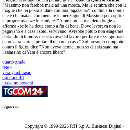
"Massimo non farebbe male ad una mosca. Ma le sembra che con la
moglie che ha possa andare con una ragazzina?" continua la donna,
che è chiamata a commentare le menzogne di Massimo per coprire
le proprie assenze in cantiere. "A me non ha mai detto bugie -
afferma - se le ha dette erano a fin di bene. Dove lavorava non lo
pagavano e a casa i soldi servivano. Avrebbe potuto non esagerare
parlando di tumore, ma staccava dal lavoro per fare mezza giornata
da un'altra parte e portare il denaro a casa." Sul presunto complotto
contro il figlio, dice "Non aveva nemici, non so chi sia stato ma
l'assassino di Yara è ancora libero".
quarto grado
rete 4
yara gambirasio
ester arzuffi
massimo bossetti
Seguici su
Copyright © 1999-
2026
RTI S.p.A. Business Digital -