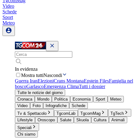
TgcomMag
Video
Schede
Sport
Meteo
In evidenza
Mostra tutti
Nascondi
Guerra Iran
Elezioni
Crans Montana
Epstein Files
Famiglia nel
bosco
Garlasco
Emergenza Clima
Tutti i dossier
Tutte le notizie del giorno
Cronaca
Mondo
Politica
Economia
Sport
Meteo
Video
Foto
Infografiche
Schede
Tv & Spettacolo
TgcomLab
TgcomMag
TgTech
Lifestyle
Oroscopo
Salute
Skuola
Cultura
Animali
Speciali
Chi siamo