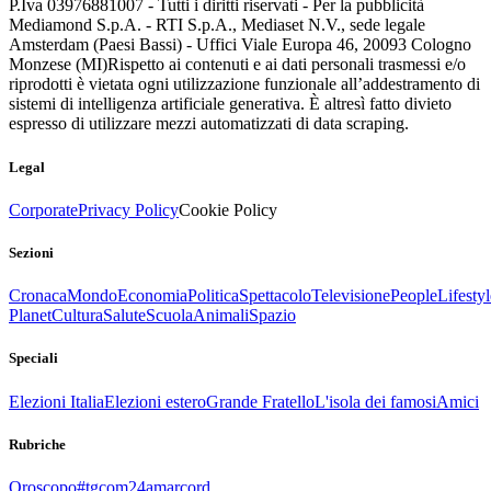
P.Iva 03976881007 - Tutti i diritti riservati - Per la pubblicità
Mediamond S.p.A. - RTI S.p.A., Mediaset N.V., sede legale
Amsterdam (Paesi Bassi) - Uffici Viale Europa 46, 20093 Cologno
Monzese (MI)
Rispetto ai contenuti e ai dati personali trasmessi e/o
riprodotti è vietata ogni utilizzazione funzionale all’addestramento di
sistemi di intelligenza artificiale generativa. È altresì fatto divieto
espresso di utilizzare mezzi automatizzati di data scraping.
Legal
Corporate
Privacy Policy
Cookie Policy
Sezioni
Cronaca
Mondo
Economia
Politica
Spettacolo
Televisione
People
Lifestyl
Planet
Cultura
Salute
Scuola
Animali
Spazio
Speciali
Elezioni Italia
Elezioni estero
Grande Fratello
L'isola dei famosi
Amici
Rubriche
Oroscopo
#tgcom24amarcord