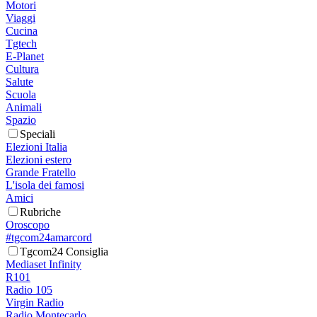
Motori
Viaggi
Cucina
Tgtech
E-Planet
Cultura
Salute
Scuola
Animali
Spazio
Speciali
Elezioni Italia
Elezioni estero
Grande Fratello
L'isola dei famosi
Amici
Rubriche
Oroscopo
#tgcom24amarcord
Tgcom24 Consiglia
Mediaset Infinity
R101
Radio 105
Virgin Radio
Radio Montecarlo