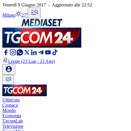
Venerdì 9 Giugno 2017
-
Aggiornato alle
22:52
Milano
27°
Leone
(23 Lug - 23 Ago)
Ultim'ora
Cronaca
Mondo
Economia
TgcomLab
Televisione