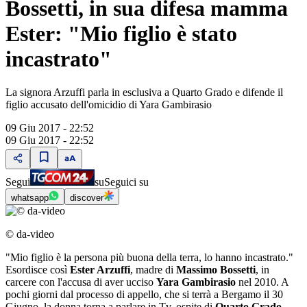
Bossetti, in sua difesa mamma
Ester: "Mio figlio è stato
incastrato"
La signora Arzuffi parla in esclusiva a Quarto Grado e difende il
figlio accusato dell'omicidio di Yara Gambirasio
09 Giu 2017 - 22:52
09 Giu 2017 - 22:52
Segui
su
Seguici su
whatsapp
discover
© da-video
"Mio figlio è la persona più buona della terra, lo hanno incastrato."
Esordisce così
Ester Arzuffi
, madre di
Massimo Bossetti
, in
carcere con l'accusa di aver ucciso
Yara Gambirasio
nel 2010. A
pochi giorni dal processo di appello, che si terrà a Bergamo il 30
Giugno, la donna torna a parlare in Tv, ospite di
Quarto Grado
.