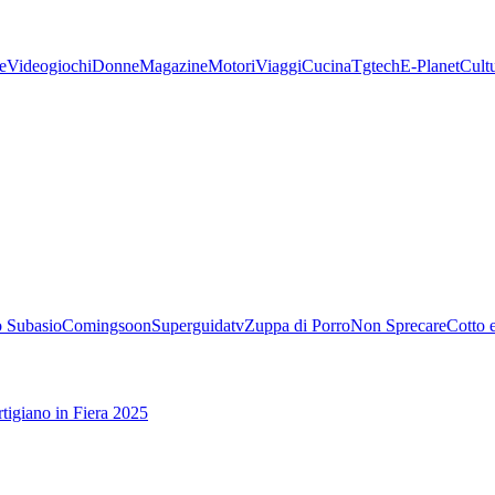
e
Videogiochi
Donne
Magazine
Motori
Viaggi
Cucina
Tgtech
E-Planet
Cult
 Subasio
Comingsoon
Superguidatv
Zuppa di Porro
Non Sprecare
Cotto 
tigiano in Fiera 2025