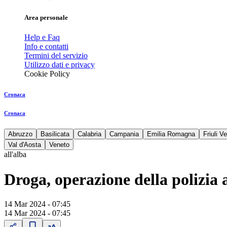
Area personale
Help e Faq
Info e contatti
Termini del servizio
Utilizzo dati e privacy
Cookie Policy
Cronaca
Cronaca
Abruzzo
Basilicata
Calabria
Campania
Emilia Romagna
Friuli V
Val d'Aosta
Veneto
all'alba
Droga, operazione della polizia 
14 Mar 2024 - 07:45
14 Mar 2024 - 07:45