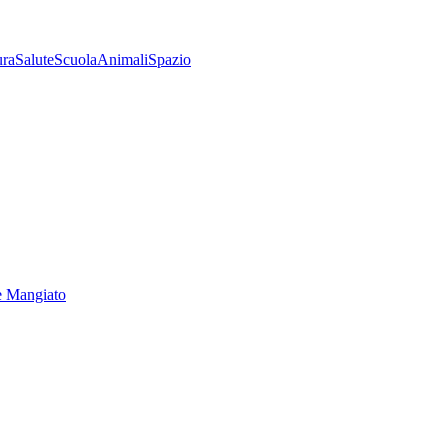
ura
Salute
Scuola
Animali
Spazio
e Mangiato