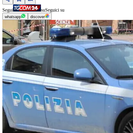
Segui
su
Seguici su
whatsapp
discover