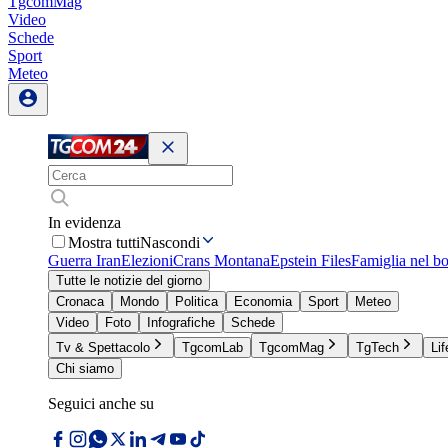
TgcomMag
Video
Schede
Sport
Meteo
In evidenza
Mostra tutti
Nascondi
Guerra Iran
Elezioni
Crans Montana
Epstein Files
Famiglia nel b
Tutte le notizie del giorno
Cronaca
Mondo
Politica
Economia
Sport
Meteo
Video
Foto
Infografiche
Schede
Tv & Spettacolo
TgcomLab
TgcomMag
TgTech
Lif
Chi siamo
Seguici anche su