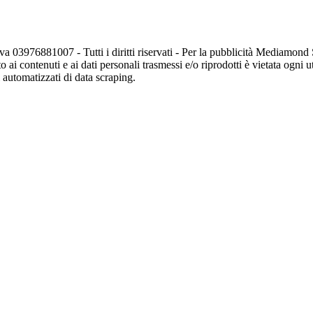
va 03976881007 - Tutti i diritti riservati - Per la pubblicità Mediamon
o ai contenuti e ai dati personali trasmessi e/o riprodotti è vietata ogni 
zi automatizzati di data scraping.