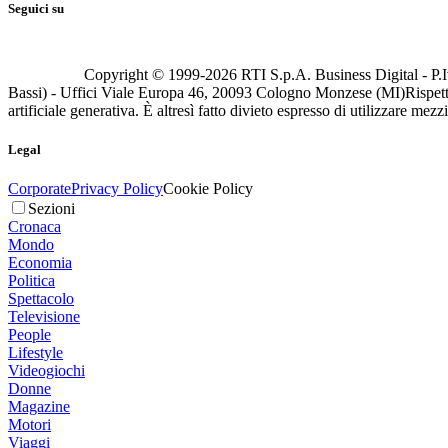
Seguici su
Copyright © 1999-
2026
RTI S.p.A. Business Digital - P.I
Bassi) - Uffici Viale Europa 46, 20093 Cologno Monzese (MI)
Rispett
artificiale generativa. È altresì fatto divieto espresso di utilizzare mez
Legal
Corporate
Privacy Policy
Cookie Policy
Sezioni
Cronaca
Mondo
Economia
Politica
Spettacolo
Televisione
People
Lifestyle
Videogiochi
Donne
Magazine
Motori
Viaggi