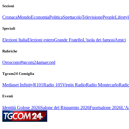
Sezioni
Cronaca
Mondo
Economia
Politica
Spettacolo
Televisione
People
Lifestyl
Speciali
Elezioni Italia
Elezioni estero
Grande Fratello
L'isola dei famosi
Amici
Rubriche
Oroscopo
#tgcom24amarcord
Tgcom24 Consiglia
Mediaset Infinity
R101
Radio 105
Virgin Radio
Radio Montecarlo
Radio
Eventi
Identità Golose 2026
Salone del Risparmio 2026
Fuorisalone 2026
L'Ar