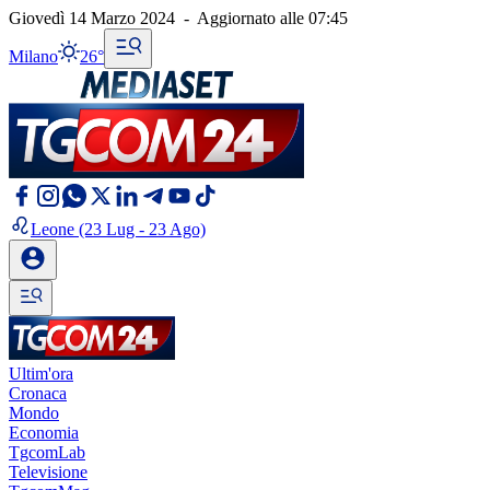
Giovedì 14 Marzo 2024
-
Aggiornato alle
07:45
Milano
26°
Leone
(23 Lug - 23 Ago)
Ultim'ora
Cronaca
Mondo
Economia
TgcomLab
Televisione