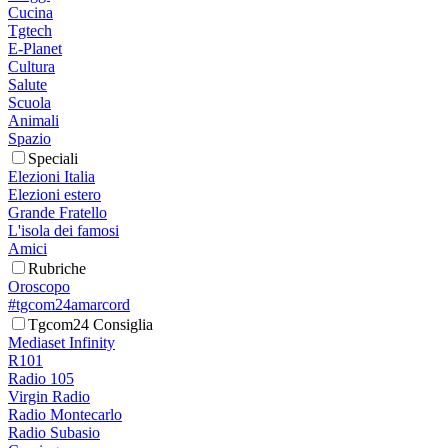
Cucina
Tgtech
E-Planet
Cultura
Salute
Scuola
Animali
Spazio
Speciali
Elezioni Italia
Elezioni estero
Grande Fratello
L'isola dei famosi
Amici
Rubriche
Oroscopo
#tgcom24amarcord
Tgcom24 Consiglia
Mediaset Infinity
R101
Radio 105
Virgin Radio
Radio Montecarlo
Radio Subasio