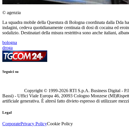
© agenzia
La squadra mobile della Questura di Bologna coordinata dalla Dda ha e
indagini, cedeva quotidianamente centinaia di dosi di cocaina ed eroin
sodalizio. Destinatari della misura restrittiva sono anche italiani, alba
bologna
droga
Seguici su
Copyright © 1999-
2026
RTI S.p.A. Business Digital - P.I
Bassi) - Uffici Viale Europa 46, 20093 Cologno Monzese (MI)
Rispett
artificiale generativa. È altresì fatto divieto espresso di utilizzare mez
Legal
Corporate
Privacy Policy
Cookie Policy