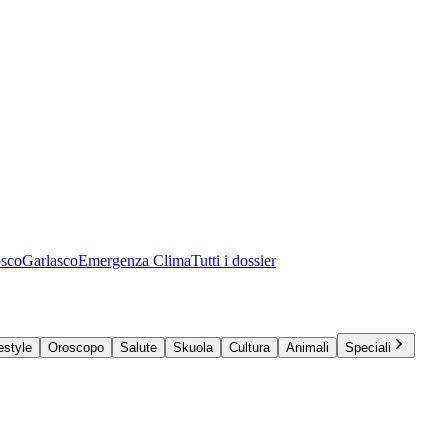
osco
Garlasco
Emergenza Clima
Tutti i dossier
estyle
Oroscopo
Salute
Skuola
Cultura
Animali
Speciali