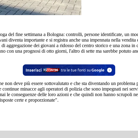
a del fine settimana a Bologna: controlli, persone identificate, un mod
ovani diventa importante e si registra anche una impennata nella vendita
i aggregazione dei giovani a ridosso del centro storico e una zona in con
 uno con una prognosi di otto giorni, l'altro di sette ma sarebbe potuto a
he non deve più essere sottovalutato e che sta diventando un problema per 
e continue minacce agli operatori di polizia che sono impegnati nei serv
 le conseguenze delle loro azioni e che quindi non hanno scrupoli nell'
risposte certe e proporzionate".