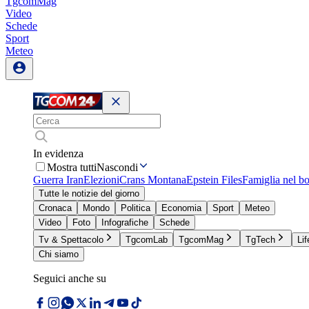
TgcomMag
Video
Schede
Sport
Meteo
In evidenza
Mostra tutti
Nascondi
Guerra Iran
Elezioni
Crans Montana
Epstein Files
Famiglia nel b
Tutte le notizie del giorno
Cronaca
Mondo
Politica
Economia
Sport
Meteo
Video
Foto
Infografiche
Schede
Tv & Spettacolo
TgcomLab
TgcomMag
TgTech
Lif
Chi siamo
Seguici anche su