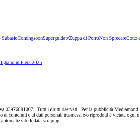
 Subasio
Comingsoon
Superguidatv
Zuppa di Porro
Non Sprecare
Cotto 
tigiano in Fiera 2025
va 03976881007 - Tutti i diritti riservati - Per la pubblicità Mediamon
o ai contenuti e ai dati personali trasmessi e/o riprodotti è vietata ogni 
zi automatizzati di data scraping.