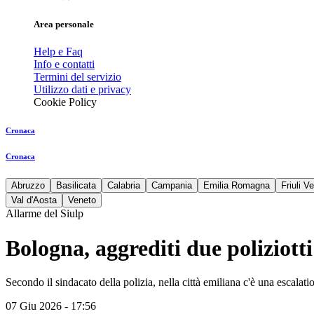
Area personale
Help e Faq
Info e contatti
Termini del servizio
Utilizzo dati e privacy
Cookie Policy
Cronaca
Cronaca
Abruzzo
Basilicata
Calabria
Campania
Emilia Romagna
Friuli V
Val d'Aosta
Veneto
Allarme del Siulp
Bologna, aggrediti due poliziott
Secondo il sindacato della polizia, nella città emiliana c'è una escalat
07 Giu 2026 - 17:56