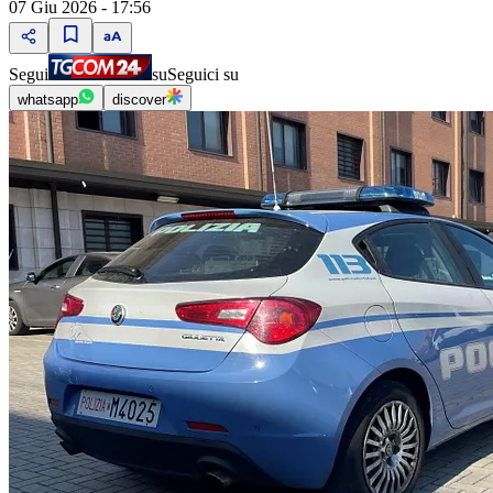
07 Giu 2026 - 17:56
Segui
su
Seguici su
whatsapp
discover