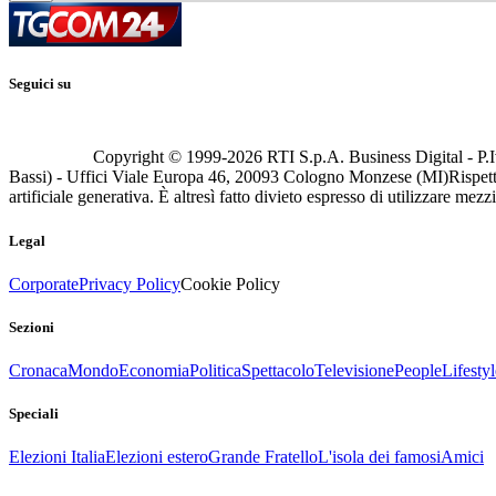
Seguici su
Copyright © 1999-
2026
RTI S.p.A. Business Digital - P.I
Bassi) - Uffici Viale Europa 46, 20093 Cologno Monzese (MI)
Rispett
artificiale generativa. È altresì fatto divieto espresso di utilizzare mez
Legal
Corporate
Privacy Policy
Cookie Policy
Sezioni
Cronaca
Mondo
Economia
Politica
Spettacolo
Televisione
People
Lifestyl
Speciali
Elezioni Italia
Elezioni estero
Grande Fratello
L'isola dei famosi
Amici