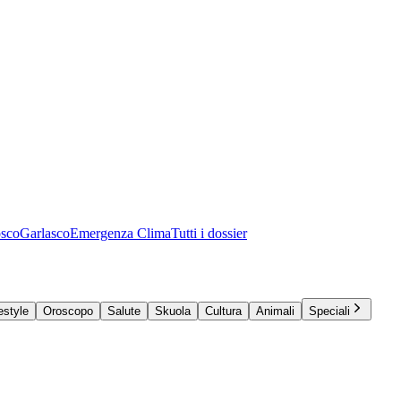
osco
Garlasco
Emergenza Clima
Tutti i dossier
estyle
Oroscopo
Salute
Skuola
Cultura
Animali
Speciali