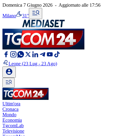
Domenica 7 Giugno 2026
-
Aggiornato alle
17:56
Milano
31°
Leone
(23 Lug - 23 Ago)
Ultim'ora
Cronaca
Mondo
Economia
TgcomLab
Televisione