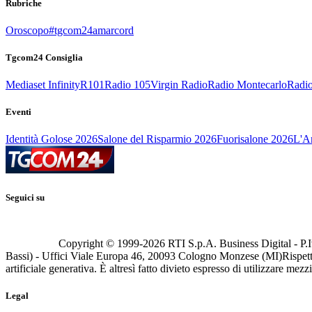
Rubriche
Oroscopo
#tgcom24amarcord
Tgcom24 Consiglia
Mediaset Infinity
R101
Radio 105
Virgin Radio
Radio Montecarlo
Radio
Eventi
Identità Golose 2026
Salone del Risparmio 2026
Fuorisalone 2026
L'Ar
Seguici su
Copyright © 1999-
2026
RTI S.p.A. Business Digital - P.I
Bassi) - Uffici Viale Europa 46, 20093 Cologno Monzese (MI)
Rispett
artificiale generativa. È altresì fatto divieto espresso di utilizzare mez
Legal