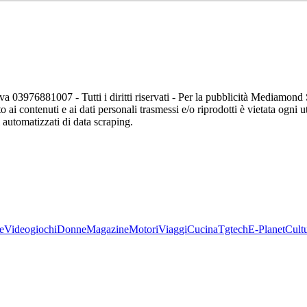
va 03976881007 - Tutti i diritti riservati - Per la pubblicità Mediamon
o ai contenuti e ai dati personali trasmessi e/o riprodotti è vietata ogni 
zi automatizzati di data scraping.
e
Videogiochi
Donne
Magazine
Motori
Viaggi
Cucina
Tgtech
E-Planet
Cult