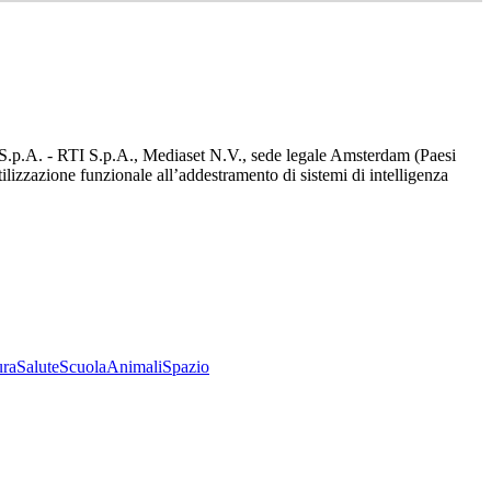
d S.p.A. - RTI S.p.A., Mediaset N.V., sede legale Amsterdam (Paesi
utilizzazione funzionale all’addestramento di sistemi di intelligenza
ura
Salute
Scuola
Animali
Spazio