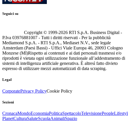
Seguici su
Copyright © 1999-
2026
RTI S.p.A. Business Digital -
P.Iva 03976881007 - Tutti i diritti riservati - Per la pubblicità
Mediamond S.p.A. - RTI S.p.A., Mediaset N.V., sede legale
Amsterdam (Paesi Bassi) - Uffici Viale Europa 46, 20093 Cologno
Monzese (MI)
Rispetto ai contenuti e ai dati personali trasmessi e/o
riprodotti è vietata ogni utilizzazione funzionale all’addestramento di
sistemi di intelligenza artificiale generativa. È altresì fatto divieto
espresso di utilizzare mezzi automatizzati di data scraping.
Legal
Corporate
Privacy Policy
Cookie Policy
Sezioni
Cronaca
Mondo
Economia
Politica
Spettacolo
Televisione
People
Lifestyl
Planet
Cultura
Salute
Scuola
Animali
Spazio