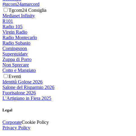
#tgcom24amarcord
Tgcom24 Consiglia
Mediaset Infinity
R101
Radio 105
Virgin Radio
Radio Montecarlo
Radio Subasio
Comingsoon
Superguidatv
Zuppa di Porro
Non Sprecare
Cotto e Mangiato
Eventi
Identità Golose 2026
Salone del Risparmio 2026
Fuorisalone 2026
L'Artigiano in Fiera 2025
Legal
Corporate
Cookie Policy
Privacy Policy