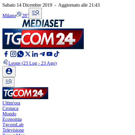
Sabato 14 Dicembre 2019
-
Aggiornato alle
21:43
Milano
28°
Leone
(23 Lug - 23 Ago)
Ultim'ora
Cronaca
Mondo
Economia
TgcomLab
Televisione