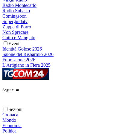
Radio Montecarlo
Radio Subasio
Comingsoon
Superguidatv
Zuppa di Porro
Non Sprecare
Cotto e Mangiato
Eventi
Identità Golose 2026
Salone del Risparmio 2026
Fuorisalone 2026
L'Artigiano in Fiera 2025
Seguici su
Sezioni
Cronaca
Mondo
Economia
Politica