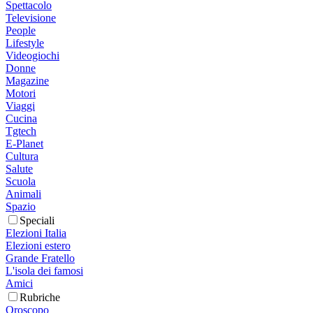
Spettacolo
Televisione
People
Lifestyle
Videogiochi
Donne
Magazine
Motori
Viaggi
Cucina
Tgtech
E-Planet
Cultura
Salute
Scuola
Animali
Spazio
Speciali
Elezioni Italia
Elezioni estero
Grande Fratello
L'isola dei famosi
Amici
Rubriche
Oroscopo