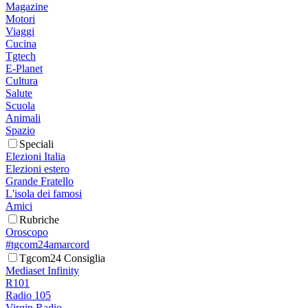
Magazine
Motori
Viaggi
Cucina
Tgtech
E-Planet
Cultura
Salute
Scuola
Animali
Spazio
Speciali
Elezioni Italia
Elezioni estero
Grande Fratello
L'isola dei famosi
Amici
Rubriche
Oroscopo
#tgcom24amarcord
Tgcom24 Consiglia
Mediaset Infinity
R101
Radio 105
Virgin Radio