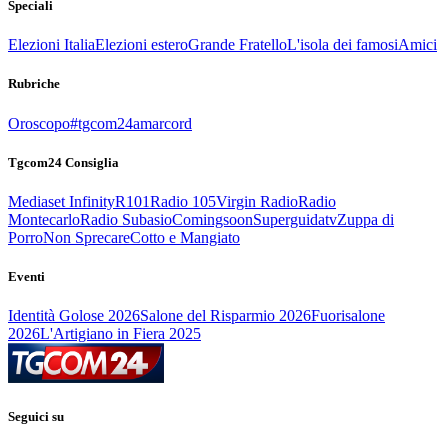
Speciali
Elezioni Italia
Elezioni estero
Grande Fratello
L'isola dei famosi
Amici
Rubriche
Oroscopo
#tgcom24amarcord
Tgcom24 Consiglia
Mediaset Infinity
R101
Radio 105
Virgin Radio
Radio
Montecarlo
Radio Subasio
Comingsoon
Superguidatv
Zuppa di
Porro
Non Sprecare
Cotto e Mangiato
Eventi
Identità Golose 2026
Salone del Risparmio 2026
Fuorisalone
2026
L'Artigiano in Fiera 2025
Seguici su