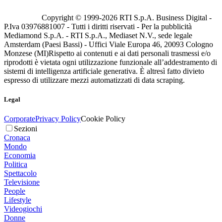
Copyright © 1999-
2026
RTI S.p.A. Business Digital -
P.Iva 03976881007 - Tutti i diritti riservati - Per la pubblicità
Mediamond S.p.A. - RTI S.p.A., Mediaset N.V., sede legale
Amsterdam (Paesi Bassi) - Uffici Viale Europa 46, 20093 Cologno
Monzese (MI)
Rispetto ai contenuti e ai dati personali trasmessi e/o
riprodotti è vietata ogni utilizzazione funzionale all’addestramento di
sistemi di intelligenza artificiale generativa. È altresì fatto divieto
espresso di utilizzare mezzi automatizzati di data scraping.
Legal
Corporate
Privacy Policy
Cookie Policy
Sezioni
Cronaca
Mondo
Economia
Politica
Spettacolo
Televisione
People
Lifestyle
Videogiochi
Donne