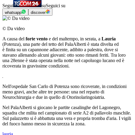
Segui
su
Seguici su
whatsapp
discover
© Da video
A causa del
forte vento
e del maltempo, in serata, a
Lauria
(Potenza), una parte del tetto del PalaAlberti è stata divelta ed
è finita su un capannone adiacente, adibito a palestra, dove si
stavano allenando alcuni giovani: otto sono rimasti feriti. Tra loro
una 28enne è stata operata nella notte nel capoluogo lucano ed è
ricoverata in gravissime condizioni.
Nell'ospedale San Carlo di Potenza sono ricoverate, in condizioni
meno gravi, anche altre tre persone: una nel reparto di
Neurochirurgia e due in quello di Otorinolaringoiatria.
Nel PalaAlberti si giocano le partite casalinghe del Lagonegro,
squadra che milita nel campionato di serie A2 di pallavolo maschile.
Sul palazzetto si è abbattuta una vera e propria tromba d'aria. I vigili
del fuoco hanno messo in sicurezza la zona.
lauria