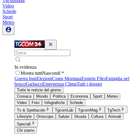
TgcomMag
Video
Schede
Sport
Meteo
In evidenza
Mostra tutti
Nascondi
Guerra Iran
Elezioni
Crans Montana
Epstein Files
Famiglia nel
bosco
Garlasco
Emergenza Clima
Tutti i dossier
Tutte le notizie del giorno
Cronaca
Mondo
Politica
Economia
Sport
Meteo
Video
Foto
Infografiche
Schede
Tv & Spettacolo
TgcomLab
TgcomMag
TgTech
Lifestyle
Oroscopo
Salute
Skuola
Cultura
Animali
Speciali
Chi siamo