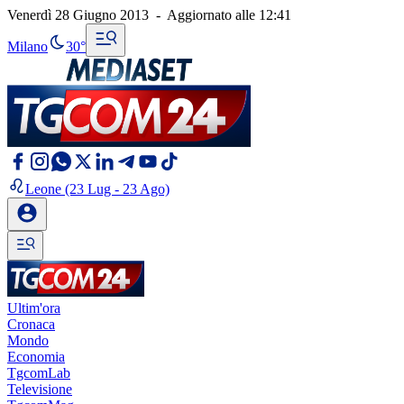
Venerdì 28 Giugno 2013
-
Aggiornato alle
12:41
Milano
30°
Leone
(23 Lug - 23 Ago)
Ultim'ora
Cronaca
Mondo
Economia
TgcomLab
Televisione