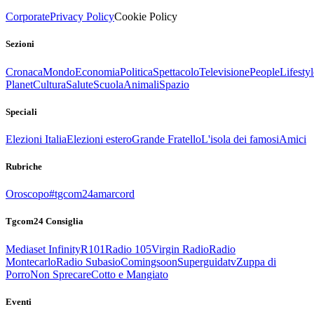
Corporate
Privacy Policy
Cookie Policy
Sezioni
Cronaca
Mondo
Economia
Politica
Spettacolo
Televisione
People
Lifestyl
Planet
Cultura
Salute
Scuola
Animali
Spazio
Speciali
Elezioni Italia
Elezioni estero
Grande Fratello
L'isola dei famosi
Amici
Rubriche
Oroscopo
#tgcom24amarcord
Tgcom24 Consiglia
Mediaset Infinity
R101
Radio 105
Virgin Radio
Radio
Montecarlo
Radio Subasio
Comingsoon
Superguidatv
Zuppa di
Porro
Non Sprecare
Cotto e Mangiato
Eventi