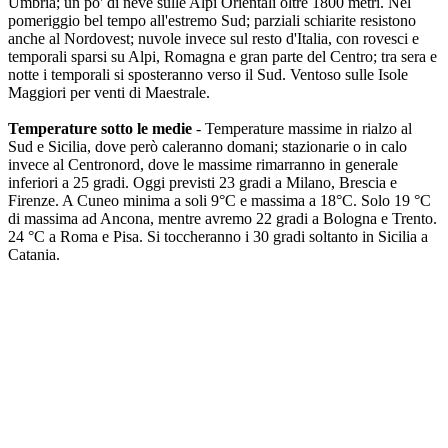
Umbria; un po' di neve sulle Alpi Orientali oltre 1800 metri. Nel
pomeriggio bel tempo all'estremo Sud; parziali schiarite resistono
anche al Nordovest; nuvole invece sul resto d'Italia, con rovesci e
temporali sparsi su Alpi, Romagna e gran parte del Centro; tra sera e
notte i temporali si sposteranno verso il Sud. Ventoso sulle Isole
Maggiori per venti di Maestrale.
Temperature sotto le medie
- Temperature massime in rialzo al
Sud e Sicilia, dove però caleranno domani; stazionarie o in calo
invece al Centronord, dove le massime rimarranno in generale
inferiori a 25 gradi. Oggi previsti 23 gradi a Milano, Brescia e
Firenze. A Cuneo minima a soli 9°C e massima a 18°C. Solo 19 °C
di massima ad Ancona, mentre avremo 22 gradi a Bologna e Trento.
24 °C a Roma e Pisa. Si toccheranno i 30 gradi soltanto in Sicilia a
Catania.