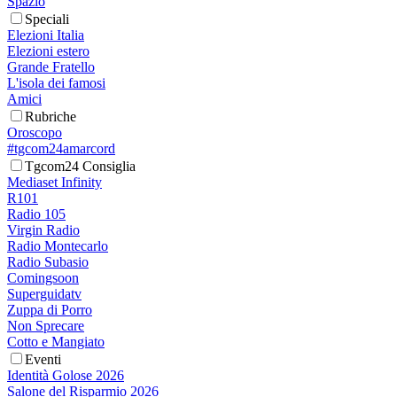
Spazio
Speciali
Elezioni Italia
Elezioni estero
Grande Fratello
L'isola dei famosi
Amici
Rubriche
Oroscopo
#tgcom24amarcord
Tgcom24 Consiglia
Mediaset Infinity
R101
Radio 105
Virgin Radio
Radio Montecarlo
Radio Subasio
Comingsoon
Superguidatv
Zuppa di Porro
Non Sprecare
Cotto e Mangiato
Eventi
Identità Golose 2026
Salone del Risparmio 2026