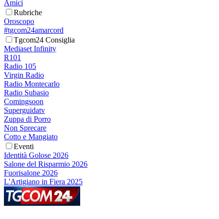
Amici
Rubriche
Oroscopo
#tgcom24amarcord
Tgcom24 Consiglia
Mediaset Infinity
R101
Radio 105
Virgin Radio
Radio Montecarlo
Radio Subasio
Comingsoon
Superguidatv
Zuppa di Porro
Non Sprecare
Cotto e Mangiato
Eventi
Identità Golose 2026
Salone del Risparmio 2026
Fuorisalone 2026
L'Artigiano in Fiera 2025