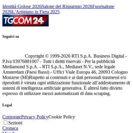
Identità Golose 2026
Salone del Risparmio 2026
Fuorisalone
2026
L'Artigiano in Fiera 2025
Seguici su
Copyright © 1999-
2026
RTI S.p.A. Business Digital -
P.Iva 03976881007 - Tutti i diritti riservati - Per la pubblicità
Mediamond S.p.A. - RTI S.p.A., Mediaset N.V., sede legale
Amsterdam (Paesi Bassi) - Uffici Viale Europa 46, 20093 Cologno
Monzese (MI)
Rispetto ai contenuti e ai dati personali trasmessi e/o
riprodotti è vietata ogni utilizzazione funzionale all’addestramento di
sistemi di intelligenza artificiale generativa. È altresì fatto divieto
espresso di utilizzare mezzi automatizzati di data scraping.
Legal
Corporate
Privacy Policy
Cookie Policy
Sezioni
Cronaca