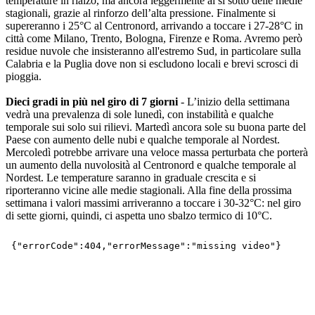
temperature in rialzo, ma ancora leggermente al si sotto delle medie
stagionali, grazie al rinforzo dell’alta pressione. Finalmente si
supereranno i 25°C al Centronord, arrivando a toccare i 27-28°C in
città come Milano, Trento, Bologna, Firenze e Roma. Avremo però
residue nuvole che insisteranno all'estremo Sud, in particolare sulla
Calabria e la Puglia dove non si escludono locali e brevi scrosci di
pioggia.
Dieci gradi in più nel giro di 7 giorni
- L’inizio della settimana
vedrà una prevalenza di sole lunedì, con instabilità e qualche
temporale sui solo sui rilievi. Martedì ancora sole su buona parte del
Paese con aumento delle nubi e qualche temporale al Nordest.
Mercoledì potrebbe arrivare una veloce massa perturbata che porterà
un aumento della nuvolosità al Centronord e qualche temporale al
Nordest. Le temperature saranno in graduale crescita e si
riporteranno vicine alle medie stagionali. Alla fine della prossima
settimana i valori massimi arriveranno a toccare i 30-32°C: nel giro
di sette giorni, quindi, ci aspetta uno sbalzo termico di 10°C.