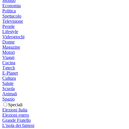
Mondo
Economia
Politica
Spettacolo
Televisione
People
Lifestyle
Videogiochi
Donne
Magazine
Motori
Viaggi
Cucina
Tgtech
E-Planet
Cultura
Salute
Scuola
Animali
Spazio
Speciali
Elezioni Italia
Elezioni estero
Grande Fratello
L'isola dei famosi