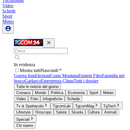
TgcomMag
Video
Schede
Sport
Meteo
In evidenza
Mostra tutti
Nascondi
Guerra Iran
Elezioni
Crans Montana
Epstein Files
Famiglia nel
bosco
Garlasco
Emergenza Clima
Tutti i dossier
Tutte le notizie del giorno
Cronaca
Mondo
Politica
Economia
Sport
Meteo
Video
Foto
Infografiche
Schede
Tv & Spettacolo
TgcomLab
TgcomMag
TgTech
Lifestyle
Oroscopo
Salute
Skuola
Cultura
Animali
Speciali
Chi siamo