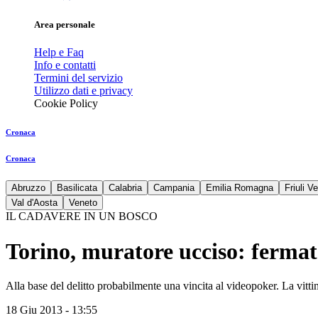
Area personale
Help e Faq
Info e contatti
Termini del servizio
Utilizzo dati e privacy
Cookie Policy
Cronaca
Cronaca
Abruzzo
Basilicata
Calabria
Campania
Emilia Romagna
Friuli V
Val d'Aosta
Veneto
IL CADAVERE IN UN BOSCO
Torino, muratore ucciso: ferma
Alla base del delitto probabilmente una vincita al videopoker. La vitti
18 Giu 2013 - 13:55