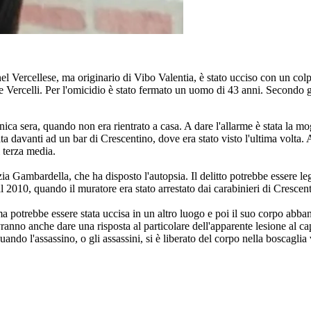
 Vercellese, ma originario di Vibo Valentia, è stato ucciso con un colpo
e Vercelli. Per l'omicidio è stato fermato un uomo di 43 anni. Secondo gli
nica sera, quando non era rientrato a casa. A dare l'allarme è stata la 
davanti ad un bar di Crescentino, dove era stato visto l'ultima volta. Ad 
i terza media.
zia Gambardella, che ha disposto l'autopsia. Il delitto potrebbe essere le
al 2010, quando il muratore era stato arrestato dai carabinieri di Crescen
ima potrebbe essere stata uccisa in un altro luogo e poi il suo corpo ab
anno anche dare una risposta al particolare dell'apparente lesione al ca
uando l'assassino, o gli assassini, si è liberato del corpo nella boscaglia