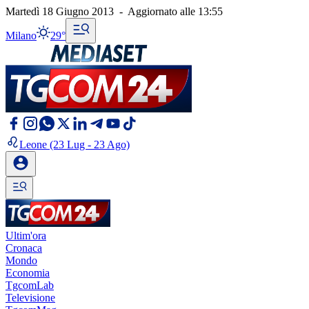
Martedì 18 Giugno 2013
-
Aggiornato alle
13:55
Milano
29°
Leone
(23 Lug - 23 Ago)
Ultim'ora
Cronaca
Mondo
Economia
TgcomLab
Televisione