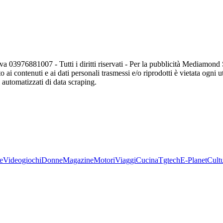
va 03976881007 - Tutti i diritti riservati - Per la pubblicità Mediamon
o ai contenuti e ai dati personali trasmessi e/o riprodotti è vietata ogni 
zi automatizzati di data scraping.
e
Videogiochi
Donne
Magazine
Motori
Viaggi
Cucina
Tgtech
E-Planet
Cult