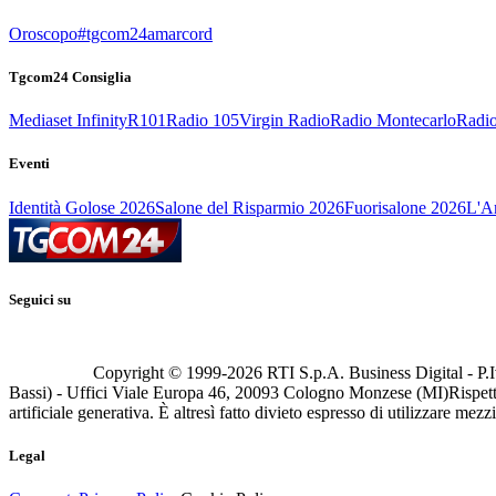
Oroscopo
#tgcom24amarcord
Tgcom24 Consiglia
Mediaset Infinity
R101
Radio 105
Virgin Radio
Radio Montecarlo
Radio
Eventi
Identità Golose 2026
Salone del Risparmio 2026
Fuorisalone 2026
L'Ar
Seguici su
Copyright © 1999-
2026
RTI S.p.A. Business Digital - P.I
Bassi) - Uffici Viale Europa 46, 20093 Cologno Monzese (MI)
Rispett
artificiale generativa. È altresì fatto divieto espresso di utilizzare mez
Legal