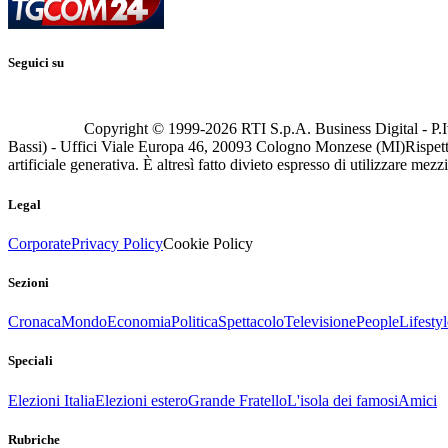
Seguici su
Copyright © 1999-
2026
RTI S.p.A. Business Digital - P.I
Bassi) - Uffici Viale Europa 46, 20093 Cologno Monzese (MI)
Rispett
artificiale generativa. È altresì fatto divieto espresso di utilizzare mez
Legal
Corporate
Privacy Policy
Cookie Policy
Sezioni
Cronaca
Mondo
Economia
Politica
Spettacolo
Televisione
People
Lifestyl
Speciali
Elezioni Italia
Elezioni estero
Grande Fratello
L'isola dei famosi
Amici
Rubriche