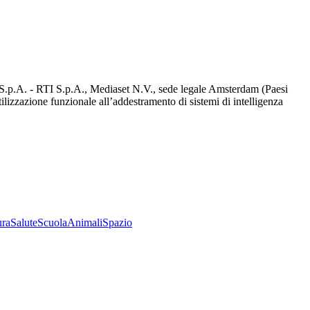
d S.p.A. - RTI S.p.A., Mediaset N.V., sede legale Amsterdam (Paesi
utilizzazione funzionale all’addestramento di sistemi di intelligenza
ura
Salute
Scuola
Animali
Spazio