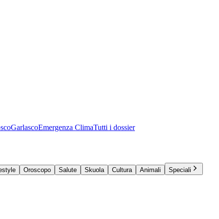
osco
Garlasco
Emergenza Clima
Tutti i dossier
estyle
Oroscopo
Salute
Skuola
Cultura
Animali
Speciali