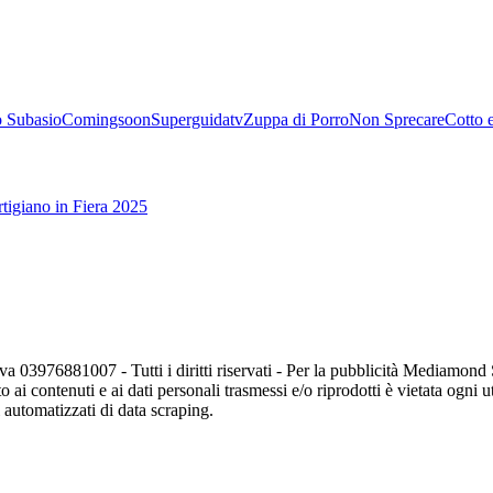
 Subasio
Comingsoon
Superguidatv
Zuppa di Porro
Non Sprecare
Cotto 
tigiano in Fiera 2025
va 03976881007 - Tutti i diritti riservati - Per la pubblicità Mediamon
o ai contenuti e ai dati personali trasmessi e/o riprodotti è vietata ogni 
zi automatizzati di data scraping.