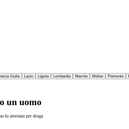
enezia Giulia
Lazio
Liguria
Lombardia
Marche
Molise
Piemonte
to un uomo
ma fu arrestata per droga