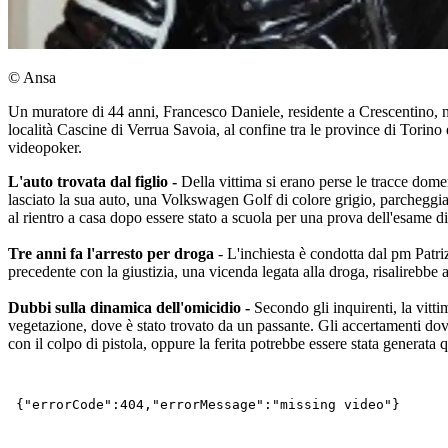
© Ansa
Un muratore di 44 anni, Francesco Daniele, residente a Crescentino, nel
località Cascine di Verrua Savoia, al confine tra le province di Torino 
videopoker.
L'auto trovata dal figlio -
Della vittima si erano perse le tracce dome
lasciato la sua auto, una Volkswagen Golf di colore grigio, parcheggiata 
al rientro a casa dopo essere stato a scuola per una prova dell'esame d
Tre anni fa l'arresto per droga
- L'inchiesta è condotta dal pm Patri
precedente con la giustizia, una vicenda legata alla droga, risalirebbe 
Dubbi sulla dinamica dell'omicidio -
Secondo gli inquirenti, la vitt
vegetazione, dove è stato trovato da un passante. Gli accertamenti dovr
con il colpo di pistola, oppure la ferita potrebbe essere stata generata q