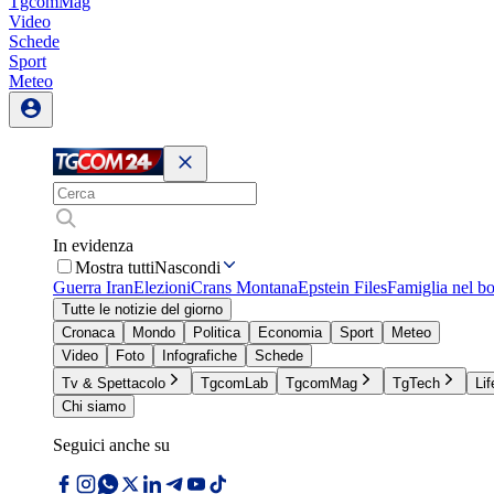
TgcomMag
Video
Schede
Sport
Meteo
In evidenza
Mostra tutti
Nascondi
Guerra Iran
Elezioni
Crans Montana
Epstein Files
Famiglia nel b
Tutte le notizie del giorno
Cronaca
Mondo
Politica
Economia
Sport
Meteo
Video
Foto
Infografiche
Schede
Tv & Spettacolo
TgcomLab
TgcomMag
TgTech
Lif
Chi siamo
Seguici anche su