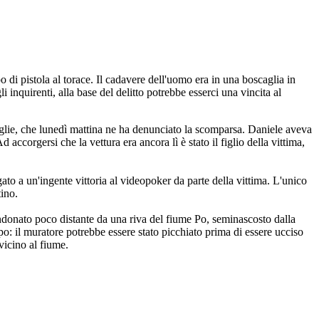
 di pistola al torace. Il cadavere dell'uomo era in una boscaglia in
 inquirenti, alla base del delitto potrebbe esserci una vincita al
moglie, che lunedì mattina ne ha denunciato la scomparsa. Daniele aveva
accorgersi che la vettura era ancora lì è stato il figlio della vittima,
gato a un'ingente vittoria al videopoker da parte della vittima. L'unico
tino.
bandonato poco distante da una riva del fiume Po, seminascosto dalla
po: il muratore potrebbe essere stato picchiato prima di essere ucciso
 vicino al fiume.