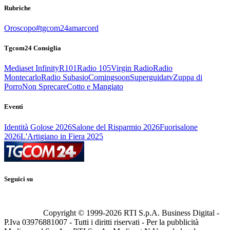
Rubriche
Oroscopo
#tgcom24amarcord
Tgcom24 Consiglia
Mediaset Infinity
R101
Radio 105
Virgin Radio
Radio
Montecarlo
Radio Subasio
Comingsoon
Superguidatv
Zuppa di
Porro
Non Sprecare
Cotto e Mangiato
Eventi
Identità Golose 2026
Salone del Risparmio 2026
Fuorisalone
2026
L'Artigiano in Fiera 2025
Seguici su
Copyright © 1999-
2026
RTI S.p.A. Business Digital -
P.Iva 03976881007 - Tutti i diritti riservati - Per la pubblicità