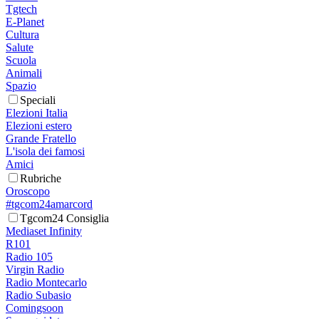
Tgtech
E-Planet
Cultura
Salute
Scuola
Animali
Spazio
Speciali
Elezioni Italia
Elezioni estero
Grande Fratello
L'isola dei famosi
Amici
Rubriche
Oroscopo
#tgcom24amarcord
Tgcom24 Consiglia
Mediaset Infinity
R101
Radio 105
Virgin Radio
Radio Montecarlo
Radio Subasio
Comingsoon