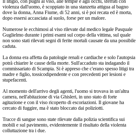
Il litigio, con pugni al viso, alle tempie e agli occhi, sferrati con
violenza dall'uomo, è scoppiato in una stanzetta attigua al bagno
dove la donna, Anna Fiume, di 52 anni, si è poi recata ed è morta,
dopo essersi accasciata al suolo, forse per un malore.
Numerose le ecchimosi al viso rilevate dal medico legale Pasquale
Guglielmo durante i primi esami sul corpo della vittima, sul quale
non sono stati rilevati segni di ferite mortali causate da una possibile
caduta.
La donna era affetta da patologie renali e cardiache e solo l'autopsia
potrà chiarire le cause della morte. Sull'accaduto sta indagando il
commissariato di Scampia. Si è appreso che c'erano spesso litigi tra
madre e figlio, tossicodipendente e con precedenti per lesioni e
stupefacenti.
Al momento dell'arrivo degli agenti, l'uomo si trovava in un'altra
camera, nell'abitazione di via Ghisleri, in uno stato di forte
agitazione e con il viso ricoperto di escoriazioni. Il giovane ha
cercato di fuggire, ma è stato bloccato dai poliziotti.
Tracce di sangue sono state rilevate dalla polizia scientifica sui
mobili e sul pavimento, evidentemente il risultato della violenta
colluttazione tra i due.