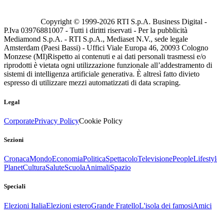
Copyright © 1999-
2026
RTI S.p.A. Business Digital -
P.Iva 03976881007 - Tutti i diritti riservati - Per la pubblicità
Mediamond S.p.A. - RTI S.p.A., Mediaset N.V., sede legale
Amsterdam (Paesi Bassi) - Uffici Viale Europa 46, 20093 Cologno
Monzese (MI)
Rispetto ai contenuti e ai dati personali trasmessi e/o
riprodotti è vietata ogni utilizzazione funzionale all’addestramento di
sistemi di intelligenza artificiale generativa. È altresì fatto divieto
espresso di utilizzare mezzi automatizzati di data scraping.
Legal
Corporate
Privacy Policy
Cookie Policy
Sezioni
Cronaca
Mondo
Economia
Politica
Spettacolo
Televisione
People
Lifestyl
Planet
Cultura
Salute
Scuola
Animali
Spazio
Speciali
Elezioni Italia
Elezioni estero
Grande Fratello
L'isola dei famosi
Amici