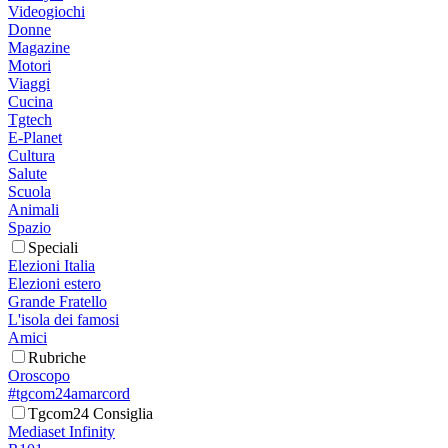
Videogiochi
Donne
Magazine
Motori
Viaggi
Cucina
Tgtech
E-Planet
Cultura
Salute
Scuola
Animali
Spazio
Speciali
Elezioni Italia
Elezioni estero
Grande Fratello
L'isola dei famosi
Amici
Rubriche
Oroscopo
#tgcom24amarcord
Tgcom24 Consiglia
Mediaset Infinity