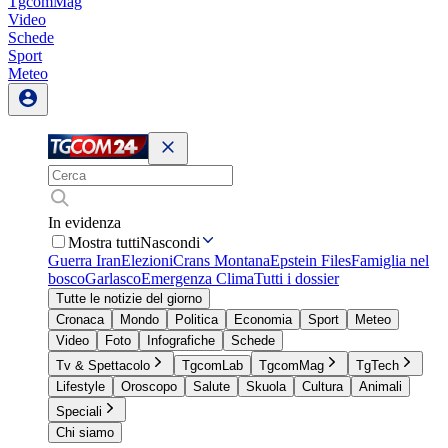
TgcomMag
Video
Schede
Sport
Meteo
In evidenza
Mostra tutti
Nascondi
Guerra Iran
Elezioni
Crans Montana
Epstein Files
Famiglia nel
bosco
Garlasco
Emergenza Clima
Tutti i dossier
Tutte le notizie del giorno
Cronaca
Mondo
Politica
Economia
Sport
Meteo
Video
Foto
Infografiche
Schede
Tv & Spettacolo
TgcomLab
TgcomMag
TgTech
Lifestyle
Oroscopo
Salute
Skuola
Cultura
Animali
Speciali
Chi siamo