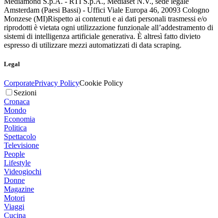
Mediamond S.p.A. - RTI S.p.A., Mediaset N.V., sede legale
Amsterdam (Paesi Bassi) - Uffici Viale Europa 46, 20093 Cologno
Monzese (MI)
Rispetto ai contenuti e ai dati personali trasmessi e/o
riprodotti è vietata ogni utilizzazione funzionale all’addestramento di
sistemi di intelligenza artificiale generativa. È altresì fatto divieto
espresso di utilizzare mezzi automatizzati di data scraping.
Legal
Corporate
Privacy Policy
Cookie Policy
Sezioni
Cronaca
Mondo
Economia
Politica
Spettacolo
Televisione
People
Lifestyle
Videogiochi
Donne
Magazine
Motori
Viaggi
Cucina