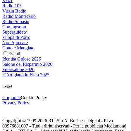
R101
Radio 105
Virgin Radio
Radio Montecarlo
Radio Subasio
Comingsoon
Superguidatv
Zuppa di Porro
Non Sprecare
Cotto e Mangiato
Eventi
Identità Golose 2026
Salone del Risparmio 2026
Fuorisalone 2026
L'Artigiano in Fiera 2025
Legal
Corporate
Cookie Policy
Privacy Policy
Copyright © 1999-
2026
RTI S.p.A. Business Digital - P.Iva
03976881007 - Tutti i diritti riservati - Per la pubblicità Mediamond