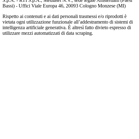
S.p.A. - RTI S.p.A., Mediaset N.V., sede legale Amsterdam (Paesi
Bassi) - Uffici Viale Europa 46, 20093 Cologno Monzese (MI)
Rispetto ai contenuti e ai dati personali trasmessi e/o riprodotti è
vietata ogni utilizzazione funzionale all’addestramento di sistemi di
intelligenza artificiale generativa. È altresì fatto divieto espresso di
utilizzare mezzi automatizzati di data scraping.