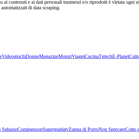
o ai contenuti e ai dati personali trasmessi e/o riprodotti è vietata ogni 
zi automatizzati di data scraping.
e
Videogiochi
Donne
Magazine
Motori
Viaggi
Cucina
Tgtech
E-Planet
Cult
 Subasio
Comingsoon
Superguidatv
Zuppa di Porro
Non Sprecare
Cotto 