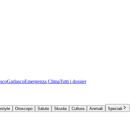
osco
Garlasco
Emergenza Clima
Tutti i dossier
estyle
Oroscopo
Salute
Skuola
Cultura
Animali
Speciali