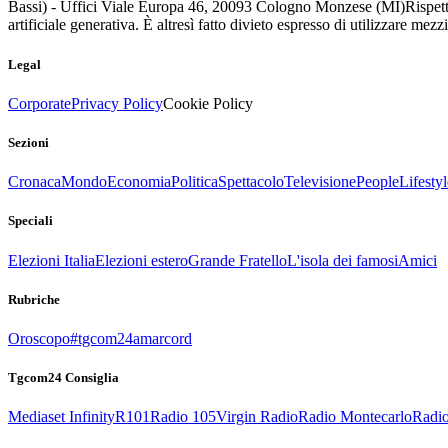
Bassi) - Uffici Viale Europa 46, 20093 Cologno Monzese (MI)
Rispett
artificiale generativa. È altresì fatto divieto espresso di utilizzare mez
Legal
Corporate
Privacy Policy
Cookie Policy
Sezioni
Cronaca
Mondo
Economia
Politica
Spettacolo
Televisione
People
Lifestyl
Speciali
Elezioni Italia
Elezioni estero
Grande Fratello
L'isola dei famosi
Amici
Rubriche
Oroscopo
#tgcom24amarcord
Tgcom24 Consiglia
Mediaset Infinity
R101
Radio 105
Virgin Radio
Radio Montecarlo
Radio