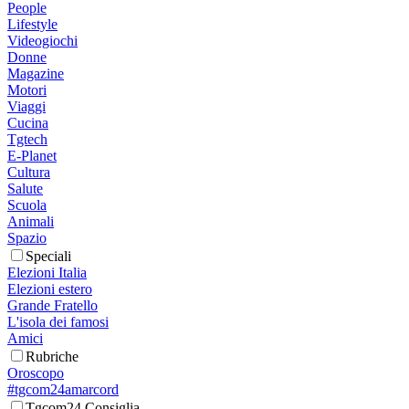
People
Lifestyle
Videogiochi
Donne
Magazine
Motori
Viaggi
Cucina
Tgtech
E-Planet
Cultura
Salute
Scuola
Animali
Spazio
Speciali
Elezioni Italia
Elezioni estero
Grande Fratello
L'isola dei famosi
Amici
Rubriche
Oroscopo
#tgcom24amarcord
Tgcom24 Consiglia