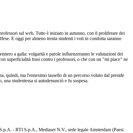
rofessori sul web. Tutto è iniziato in autunno, con il proliferare dei
offese. E oggi per almeno trenta studenti i voti in condotta saranno
vennero a galla: volgarità e parole influenzeranno le valutazioni dei
con superficialità frasi contro i professori, o che con un "mi piace" ne
a, quindi, ma l'ennesimo tassello di un percorso voluto dal preside
tico, una studentessa si autodenunciò e fu sospesa.
d S.p.A. - RTI S.p.A., Mediaset N.V., sede legale Amsterdam (Paesi