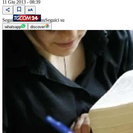
11 Giu 2013 - 08:39
Segui
su
Seguici su
whatsapp
discover