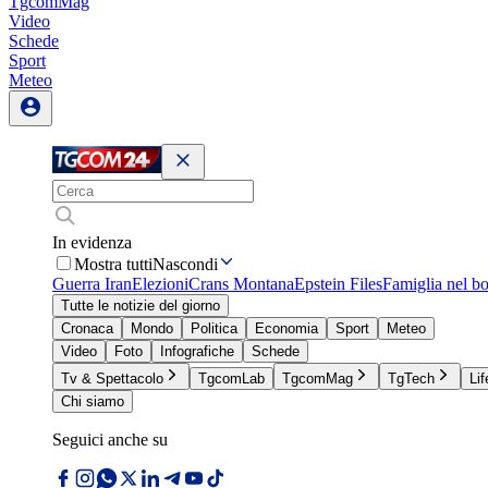
TgcomMag
Video
Schede
Sport
Meteo
In evidenza
Mostra tutti
Nascondi
Guerra Iran
Elezioni
Crans Montana
Epstein Files
Famiglia nel b
Tutte le notizie del giorno
Cronaca
Mondo
Politica
Economia
Sport
Meteo
Video
Foto
Infografiche
Schede
Tv & Spettacolo
TgcomLab
TgcomMag
TgTech
Lif
Chi siamo
Seguici anche su