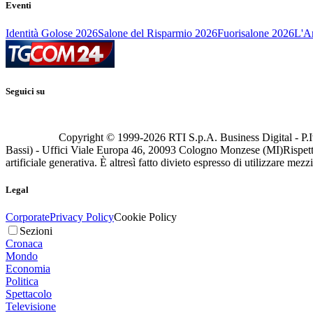
Eventi
Identità Golose 2026
Salone del Risparmio 2026
Fuorisalone 2026
L'Ar
Seguici su
Copyright © 1999-
2026
RTI S.p.A. Business Digital - P.I
Bassi) - Uffici Viale Europa 46, 20093 Cologno Monzese (MI)
Rispett
artificiale generativa. È altresì fatto divieto espresso di utilizzare mez
Legal
Corporate
Privacy Policy
Cookie Policy
Sezioni
Cronaca
Mondo
Economia
Politica
Spettacolo
Televisione