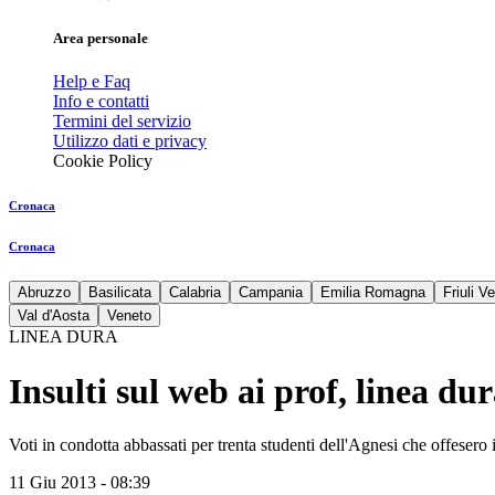
Area personale
Help e Faq
Info e contatti
Termini del servizio
Utilizzo dati e privacy
Cookie Policy
Cronaca
Cronaca
Abruzzo
Basilicata
Calabria
Campania
Emilia Romagna
Friuli V
Val d'Aosta
Veneto
LINEA DURA
Insulti sul web ai prof, linea du
Voti in condotta abbassati per trenta studenti dell'Agnesi che offesero 
11 Giu 2013 - 08:39