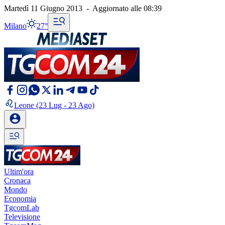
Martedì 11 Giugno 2013
-
Aggiornato alle
08:39
Milano
27°
Leone
(23 Lug - 23 Ago)
Ultim'ora
Cronaca
Mondo
Economia
TgcomLab
Televisione