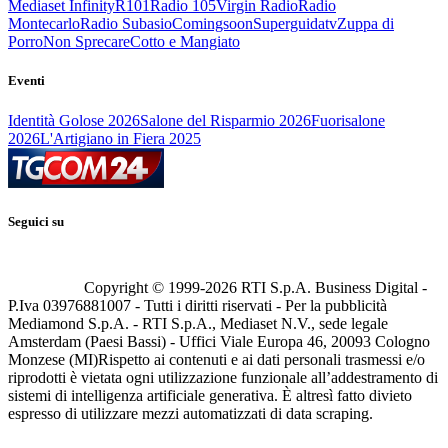
Mediaset Infinity
R101
Radio 105
Virgin Radio
Radio
Montecarlo
Radio Subasio
Comingsoon
Superguidatv
Zuppa di
Porro
Non Sprecare
Cotto e Mangiato
Eventi
Identità Golose 2026
Salone del Risparmio 2026
Fuorisalone
2026
L'Artigiano in Fiera 2025
Seguici su
Copyright © 1999-
2026
RTI S.p.A. Business Digital -
P.Iva 03976881007 - Tutti i diritti riservati - Per la pubblicità
Mediamond S.p.A. - RTI S.p.A., Mediaset N.V., sede legale
Amsterdam (Paesi Bassi) - Uffici Viale Europa 46, 20093 Cologno
Monzese (MI)
Rispetto ai contenuti e ai dati personali trasmessi e/o
riprodotti è vietata ogni utilizzazione funzionale all’addestramento di
sistemi di intelligenza artificiale generativa. È altresì fatto divieto
espresso di utilizzare mezzi automatizzati di data scraping.