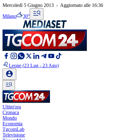
Mercoledì 5 Giugno 2013
-
Aggiornato alle
16:36
Milano
30°
Leone
(23 Lug - 23 Ago)
Ultim'ora
Cronaca
Mondo
Economia
TgcomLab
Televisione