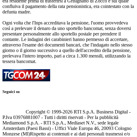
era residente prima di trasferirsi a Grisignano di Zocco e sul quale
confluiva il pagamento della rata pensionistica, era cointestato con la
defunta madre.
Ogni volta che l'Inps accreditava la pensione, l'uomo provvedeva
così a prelevare il denaro da uno sportello bancomat, senza doversi
presentare personalmente allo sportello postale per prendere il
contante. Le indagini dei carabinieri hanno permesso di accertare,
attraverso l'esame dei documenti bancari, che l'indagato nello stesso
giorno o il giorno successivo a quello dell'accredito della pensione,
prelevava l'intero importo, pari a circa 1.300 mensili, utilizzando la
tessera bancomat.
Seguici su
Copyright © 1999-
2026
RTI S.p.A. Business Digital -
P.Iva 03976881007 - Tutti i diritti riservati - Per la pubblicità
Mediamond S.p.A. - RTI S.p.A., Mediaset N.V., sede legale
Amsterdam (Paesi Bassi) - Uffici Viale Europa 46, 20093 Cologno
Monzese (MI)
Rispetto ai contenuti e ai dati personali trasmessi e/o