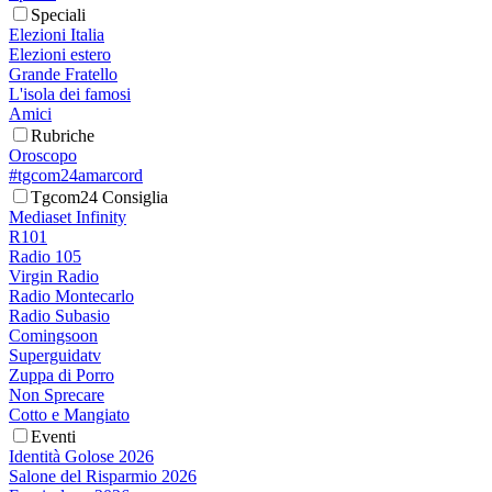
Speciali
Elezioni Italia
Elezioni estero
Grande Fratello
L'isola dei famosi
Amici
Rubriche
Oroscopo
#tgcom24amarcord
Tgcom24 Consiglia
Mediaset Infinity
R101
Radio 105
Virgin Radio
Radio Montecarlo
Radio Subasio
Comingsoon
Superguidatv
Zuppa di Porro
Non Sprecare
Cotto e Mangiato
Eventi
Identità Golose 2026
Salone del Risparmio 2026