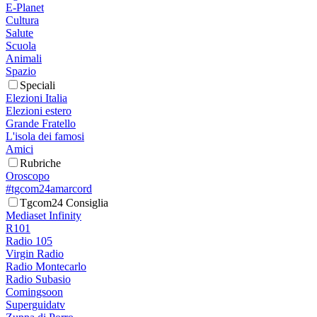
E-Planet
Cultura
Salute
Scuola
Animali
Spazio
Speciali
Elezioni Italia
Elezioni estero
Grande Fratello
L'isola dei famosi
Amici
Rubriche
Oroscopo
#tgcom24amarcord
Tgcom24 Consiglia
Mediaset Infinity
R101
Radio 105
Virgin Radio
Radio Montecarlo
Radio Subasio
Comingsoon
Superguidatv