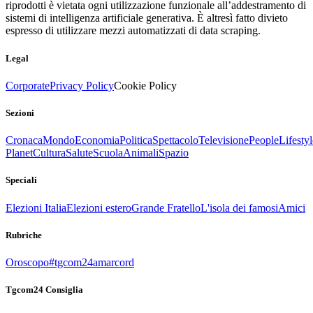
riprodotti è vietata ogni utilizzazione funzionale all’addestramento di
sistemi di intelligenza artificiale generativa. È altresì fatto divieto
espresso di utilizzare mezzi automatizzati di data scraping.
Legal
Corporate
Privacy Policy
Cookie Policy
Sezioni
Cronaca
Mondo
Economia
Politica
Spettacolo
Televisione
People
Lifestyl
Planet
Cultura
Salute
Scuola
Animali
Spazio
Speciali
Elezioni Italia
Elezioni estero
Grande Fratello
L'isola dei famosi
Amici
Rubriche
Oroscopo
#tgcom24amarcord
Tgcom24 Consiglia