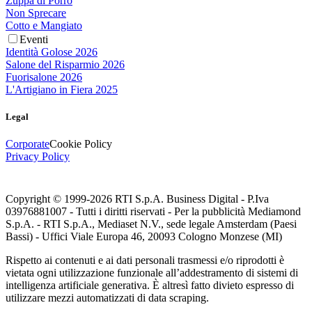
Zuppa di Porro
Non Sprecare
Cotto e Mangiato
Eventi
Identità Golose 2026
Salone del Risparmio 2026
Fuorisalone 2026
L'Artigiano in Fiera 2025
Legal
Corporate
Cookie Policy
Privacy Policy
Copyright © 1999-
2026
RTI S.p.A. Business Digital - P.Iva
03976881007 - Tutti i diritti riservati - Per la pubblicità Mediamond
S.p.A. - RTI S.p.A., Mediaset N.V., sede legale Amsterdam (Paesi
Bassi) - Uffici Viale Europa 46, 20093 Cologno Monzese (MI)
Rispetto ai contenuti e ai dati personali trasmessi e/o riprodotti è
vietata ogni utilizzazione funzionale all’addestramento di sistemi di
intelligenza artificiale generativa. È altresì fatto divieto espresso di
utilizzare mezzi automatizzati di data scraping.