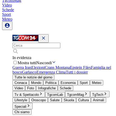
TgcomMag
Video
Schede
Sport
Meteo
In evidenza
Mostra tutti
Nascondi
Guerra Iran
Elezioni
Crans Montana
Epstein Files
Famiglia nel
bosco
Garlasco
Emergenza Clima
Tutti i dossier
Tutte le notizie del giorno
Cronaca
Mondo
Politica
Economia
Sport
Meteo
Video
Foto
Infografiche
Schede
Tv & Spettacolo
TgcomLab
TgcomMag
TgTech
Lifestyle
Oroscopo
Salute
Skuola
Cultura
Animali
Speciali
Chi siamo