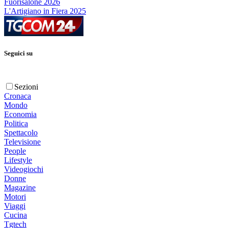
Fuorisalone 2026
L'Artigiano in Fiera 2025
Seguici su
Sezioni
Cronaca
Mondo
Economia
Politica
Spettacolo
Televisione
People
Lifestyle
Videogiochi
Donne
Magazine
Motori
Viaggi
Cucina
Tgtech