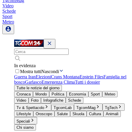
TgcomMag
Video
Schede
Sport
Meteo
In evidenza
Mostra tutti
Nascondi
Guerra Iran
Elezioni
Crans Montana
Epstein Files
Famiglia nel
bosco
Garlasco
Emergenza Clima
Tutti i dossier
Tutte le notizie del giorno
Cronaca
Mondo
Politica
Economia
Sport
Meteo
Video
Foto
Infografiche
Schede
Tv & Spettacolo
TgcomLab
TgcomMag
TgTech
Lifestyle
Oroscopo
Salute
Skuola
Cultura
Animali
Speciali
Chi siamo