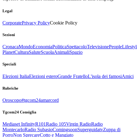
Legal
Corporate
Privacy Policy
Cookie Policy
Sezioni
Cronaca
Mondo
Economia
Politica
Spettacolo
Televisione
People
Lifestyl
Planet
Cultura
Salute
Scuola
Animali
Spazio
Speciali
Elezioni Italia
Elezioni estero
Grande Fratello
L'isola dei famosi
Amici
Rubriche
Oroscopo
#tgcom24amarcord
Tgcom24 Consiglia
Mediaset Infinity
R101
Radio 105
Virgin Radio
Radio
Montecarlo
Radio Subasio
Comingsoon
Superguidatv
Zuppa di
Porro
Non Sprecare
Cotto e Mangiato