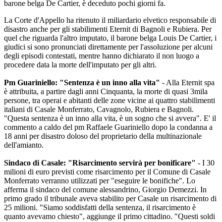
barone belga De Cartier, è deceduto pochi giorni fa.
La Corte d'Appello ha ritenuto il miliardario elvetico responsabile di
disastro anche per gli stabilimenti Eternit di Bagnoli e Rubiera. Per
quel che riguarda l'altro imputato, il barone belga Louis De Cartier, i
giudici si sono pronunciati direttamente per l'assoluzione per alcuni
degli episodi contestati, mentre hanno dichiarato il non luogo a
procedere data la morte dell'imputato per gli altri.
Pm Guariniello: "Sentenza è un inno alla vita"
- Alla Eternit spa
è attribuita, a partire dagli anni Cinquanta, la morte di quasi 3mila
persone, tra operai e abitanti delle zone vicine ai quattro stabilimenti
italiani di Casale Monferrato, Cavagnolo, Rubiera e Bagnoli.
"Questa sentenza è un inno alla vita, è un sogno che si avvera". E' il
commento a caldo del pm Raffaele Guariniello dopo la condanna a
18 anni per disastro doloso del proprietario della multinazionale
dell'amianto.
Sindaco di Casale: "Risarcimento servirà per bonificare"
- I 30
milioni di euro previsti come risarcimento per il Comune di Casale
Monferrato verranno utilizzati per "eseguire le bonifiche". Lo
afferma il sindaco del comune alessandrino, Giorgio Demezzi. In
primo grado il tribunale aveva stabilito per Casale un risarcimento di
25 milioni. "Siamo soddisfatti della sentenza, il risarcimento è
quanto avevamo chiesto", aggiunge il primo cittadino. "Questi soldi