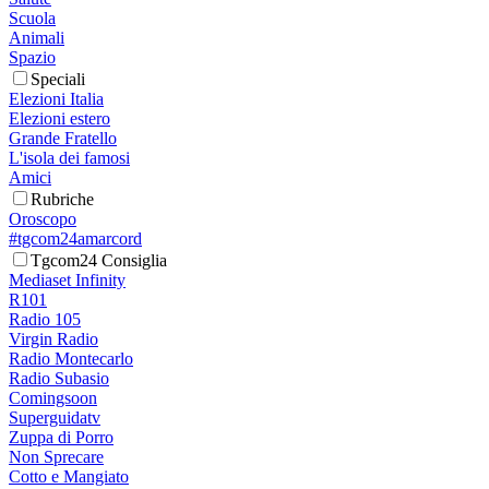
Scuola
Animali
Spazio
Speciali
Elezioni Italia
Elezioni estero
Grande Fratello
L'isola dei famosi
Amici
Rubriche
Oroscopo
#tgcom24amarcord
Tgcom24 Consiglia
Mediaset Infinity
R101
Radio 105
Virgin Radio
Radio Montecarlo
Radio Subasio
Comingsoon
Superguidatv
Zuppa di Porro
Non Sprecare
Cotto e Mangiato