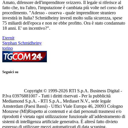
Amato, difensore dell'imprenditore svizzero. Il legale si riferisce al
fatto che, tra l'altro, l'imputazione è cambiata più volte nel corso del
procedimento. "Adesso - osserva - quale imprenditore straniero
investirà in Italia? Schmidheiny investì molto sulla sicurezza, spese
75 miliardi dell'epoca e non ne ebbe profitto. Ora è stato condannato
18 anni. E' un incentivo?".
Eternit
Stephan Schmidheiny
torino
Seguici su
Copyright © 1999-
2026
RTI S.p.A. Business Digital -
P.Iva 03976881007 - Tutti i diritti riservati - Per la pubblicità
Mediamond S.p.A. - RTI S.p.A., Mediaset N.V., sede legale
Amsterdam (Paesi Bassi) - Uffici Viale Europa 46, 20093 Cologno
Monzese (MI)
Rispetto ai contenuti e ai dati personali trasmessi e/o
riprodotti è vietata ogni utilizzazione funzionale all’addestramento di
sistemi di intelligenza artificiale generativa. È altresì fatto divieto
espresso di utilizzare mezzi automatizzati di data scraping.