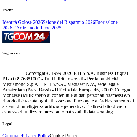
Eventi
Identità Golose 2026
Salone del Risparmio 2026
Fuorisalone
2026
L'Artigiano in Fiera 2025
Seguici su
Copyright © 1999-
2026
RTI S.p.A. Business Digital -
P.Iva 03976881007 - Tutti i diritti riservati - Per la pubblicità
Mediamond S.p.A. - RTI S.p.A., Mediaset N.V., sede legale
Amsterdam (Paesi Bassi) - Uffici Viale Europa 46, 20093 Cologno
Monzese (MI)
Rispetto ai contenuti e ai dati personali trasmessi e/o
riprodotti è vietata ogni utilizzazione funzionale all’addestramento di
sistemi di intelligenza artificiale generativa. È altresì fatto divieto
espresso di utilizzare mezzi automatizzati di data scraping.
Legal
Corporate
Privacy Policy
Cookie Policy