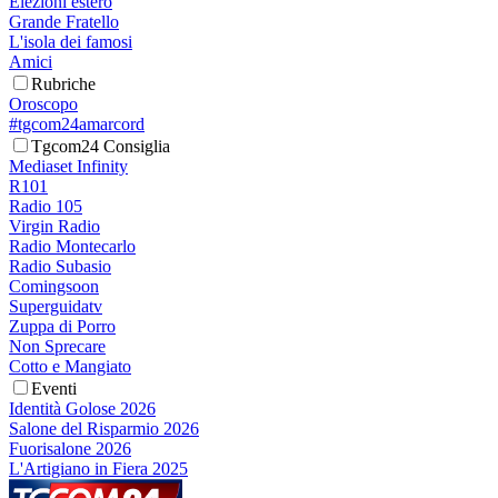
Elezioni estero
Grande Fratello
L'isola dei famosi
Amici
Rubriche
Oroscopo
#tgcom24amarcord
Tgcom24 Consiglia
Mediaset Infinity
R101
Radio 105
Virgin Radio
Radio Montecarlo
Radio Subasio
Comingsoon
Superguidatv
Zuppa di Porro
Non Sprecare
Cotto e Mangiato
Eventi
Identità Golose 2026
Salone del Risparmio 2026
Fuorisalone 2026
L'Artigiano in Fiera 2025