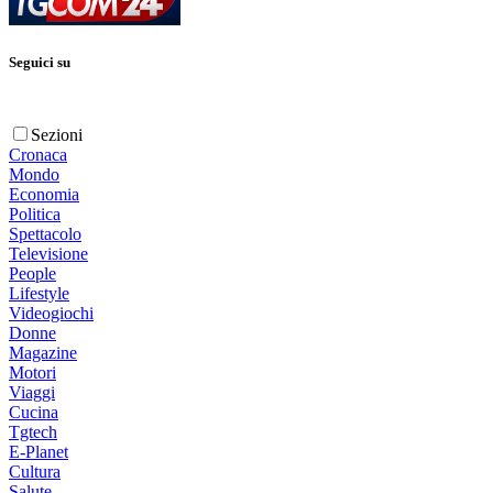
Seguici su
Sezioni
Cronaca
Mondo
Economia
Politica
Spettacolo
Televisione
People
Lifestyle
Videogiochi
Donne
Magazine
Motori
Viaggi
Cucina
Tgtech
E-Planet
Cultura
Salute