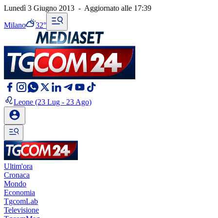
Lunedì 3 Giugno 2013
-
Aggiornato alle
17:39
Milano
32°
Leone
(23 Lug - 23 Ago)
Ultim'ora
Cronaca
Mondo
Economia
TgcomLab
Televisione