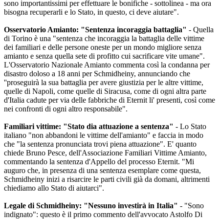
sono importantissimi per effettuare le bonifiche - sottolinea - ma ora
bisogna recuperarli e lo Stato, in questo, ci deve aiutare".
Osservatorio Amianto: "Sentenza incoraggia battaglia"
- Quella
di Torino è una "sentenza che incoraggia la battaglia delle vittime
dei familiari e delle persone oneste per un mondo migliore senza
amianto e senza quella sete di profitto cui sacrificare vite umane".
L'Osservatorio Nazionale Amianto commenta così la condanna per
disastro doloso a 18 anni per Schmidheiny, annunciando che
''proseguirà la sua battaglia per avere giustizia per le altre vittime,
quelle di Napoli, come quelle di Siracusa, come di ogni altra parte
d'Italia cadute per via delle fabbriche di Eternit li' presenti, così come
nei confronti di ogni altro responsabile".
Familiari vittime: "Stato dia attuazione a sentenza"
- Lo Stato
italiano "non abbandoni le vittime dell'amianto" e faccia in modo
che "la sentenza pronunciata trovi piena attuazione". E' quanto
chiede Bruno Pesce, dell'Associazione Familiari Vittime Amianto,
commentando la sentenza d'Appello del processo Eternit. "Mi
auguro che, in presenza di una sentenza esemplare come questa,
Schmidheiny inizi a risarcire le parti civili già da domani, altrimenti
chiediamo allo Stato di aiutarci".
Legale di Schmidheiny: "Nessuno investirà in Italia"
- "Sono
indignato": questo è il primo commento dell'avvocato Astolfo Di