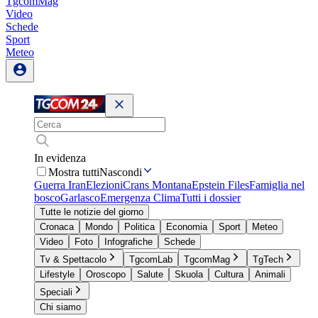
TgcomMag
Video
Schede
Sport
Meteo
In evidenza
Mostra tutti
Nascondi
Guerra Iran
Elezioni
Crans Montana
Epstein Files
Famiglia nel
bosco
Garlasco
Emergenza Clima
Tutti i dossier
Tutte le notizie del giorno
Cronaca
Mondo
Politica
Economia
Sport
Meteo
Video
Foto
Infografiche
Schede
Tv & Spettacolo
TgcomLab
TgcomMag
TgTech
Lifestyle
Oroscopo
Salute
Skuola
Cultura
Animali
Speciali
Chi siamo