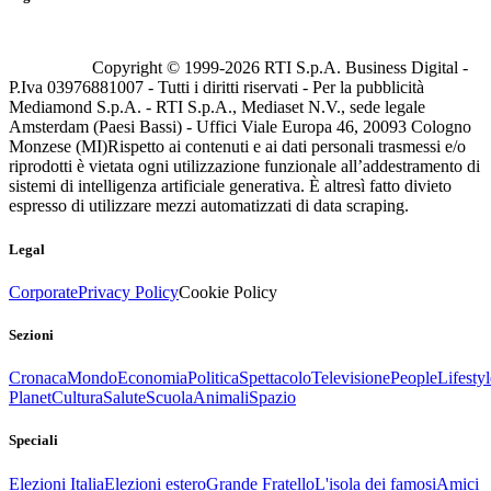
Copyright © 1999-
2026
RTI S.p.A. Business Digital -
P.Iva 03976881007 - Tutti i diritti riservati - Per la pubblicità
Mediamond S.p.A. - RTI S.p.A., Mediaset N.V., sede legale
Amsterdam (Paesi Bassi) - Uffici Viale Europa 46, 20093 Cologno
Monzese (MI)
Rispetto ai contenuti e ai dati personali trasmessi e/o
riprodotti è vietata ogni utilizzazione funzionale all’addestramento di
sistemi di intelligenza artificiale generativa. È altresì fatto divieto
espresso di utilizzare mezzi automatizzati di data scraping.
Legal
Corporate
Privacy Policy
Cookie Policy
Sezioni
Cronaca
Mondo
Economia
Politica
Spettacolo
Televisione
People
Lifestyl
Planet
Cultura
Salute
Scuola
Animali
Spazio
Speciali
Elezioni Italia
Elezioni estero
Grande Fratello
L'isola dei famosi
Amici