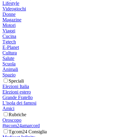
Lifestyle
Videogiochi
Donne
Magazine
Motori
Viaggi
Cucina
Tgtech
E-Planet
Cultura
Salute
Scuola
Animali
Spazio
Speciali
Elezioni Italia
Elezioni estero
Grande Fratello
L'isola dei famosi
Amici
Rubriche
Oroscopo
#tgcom24amarcord
Tgcom24 Consiglia