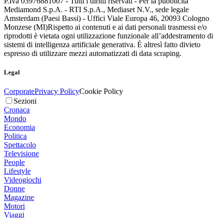
P.Iva 03976881007 - Tutti i diritti riservati - Per la pubblicità
Mediamond S.p.A. - RTI S.p.A., Mediaset N.V., sede legale
Amsterdam (Paesi Bassi) - Uffici Viale Europa 46, 20093 Cologno
Monzese (MI)
Rispetto ai contenuti e ai dati personali trasmessi e/o
riprodotti è vietata ogni utilizzazione funzionale all’addestramento di
sistemi di intelligenza artificiale generativa. È altresì fatto divieto
espresso di utilizzare mezzi automatizzati di data scraping.
Legal
Corporate
Privacy Policy
Cookie Policy
Sezioni
Cronaca
Mondo
Economia
Politica
Spettacolo
Televisione
People
Lifestyle
Videogiochi
Donne
Magazine
Motori
Viaggi